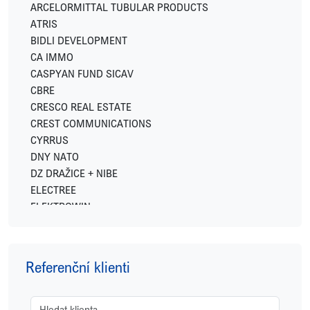
ARCELORMITTAL TUBULAR PRODUCTS
ATRIS
BIDLI DEVELOPMENT
CA IMMO
CASPYAN FUND SICAV
CBRE
CRESCO REAL ESTATE
CREST COMMUNICATIONS
CYRRUS
DNY NATO
DZ DRAŽICE + NIBE
ELECTREE
ELEKTROWIN
ENERGY FINANCIAL GROUP
EXPO REAL
FETTERS
Referenční klienti
FIDELITY INTERNATIONAL
FINGO
FUTTEC