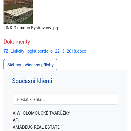
LiNK Olomouc Bystrovany.jpg
Dokumenty
TZ_Linkcity_logist.portfolio_22_3_2018.docx
Stáhnout všechny přílohy
Současní klienti
A.W. OLOMOUCKÉ TVARŮŽKY
AFI
AMADEUS REAL ESTATE