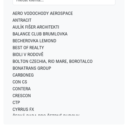
GEMO
GEOSAN DEVELOPMENT
AERO VODOCHODY AEROSPACE
GREENBUDDIES
ANTRACIT
HOME CREDIT
AULÍK FIŠER ARCHITEKTI
HSF SYSTEM
BALANCE CLUB BRUMLOVKA
HUISMAN
BECHEROVKA LEMOND
IKONIX
BEST OF REALTY
IN CATERING
BIDLI V RODOVĚ
INVESCO
BOLTON CZECHIA, RIO MARE, BOROTALCO
JC-Metal
BONATRANS GROUP
LEKVI DEVELOPMENT
CARBONEG
LINKCITY
CON CS
LOGICOR
CONTERA
LOXONE
CRESCON
LUXENT
CTP
LYNX
CYRRUS FX
METLIFE
ČESKÁ RADA PRO ŠETRNÉ BUDOVY
MODELIUM
DACHSER CZECH REPUBLIC