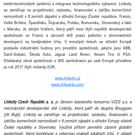
elektrotechnických systémů a integrace technologického vybavení. Linkcity
se zaměřuje na projektování, výstavbu, financování a údržbu komerčních
nemovitostí v 8 zemích západní a střední Evropy (České republice, Francii,
Velké Británii, Španělsku, Švýcarsku, Polsku, Rumunsku, Slovensku) a také
v Maroku. Je silným hráčem, který patří mezi čtyři největší developerské
společnosti ve Francii a zároveň drží pozici jednoho z dominantních
developerů na londýnském trhu. V minulých letech ve střední Evropě
postavila industriální budovy pro prestižní společnosti, jakými jsou ABB,
Saint-Gobain, Škoda Auto, Jaguar Land Rover, Nexen Tire či PSA.
Očekávaný obrat společnosti s 300 zaměstnanci po celé Evropě přesáhne
za rok 2017 čtyři miliardy EUR.
www.linkcity.cz
www.linkparks.com
Linkcity Czech Republic a. s.
je členem stavebního koncernu VCES a.s. a
mezinárodní developerské sítě Linkcity, která patří do skupiny Bouygues
[čti Bujk]. Linkcity se zaměřuje na projektování, výstavbu, financování a
údržbu komerčních nemovitostí v 9 zemích západní a střední Evropy včetně
České republiky a Slovenska. Využívá přitom pevného zázemí globální
společnosti, které kombinuje s výbornou znalostí lokálních trhů. V oblasti