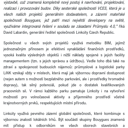
výstavbě, což znamená kompletně nový postoj k navrhování, projektování,
realizaci i provozování budov. Díky sesterské společnosti VCES, která je u
všech našich projektů generálním dodavatelem, a zázemí mateřské
společnosti Bouygues, jež patří mezi největší developery na světě,
využíváme integrovaná řešení v souladu se zásadami Průmyslu 4.0,"
říká
David Labardin, generální ředitel společnosti Linkcity Czech Republic.
Společnost u všech svých projektů využívá metodiku BIM, jejímž
jednoznačným přínosem je efektivní vynakládání finančních prostředků,
vysoká kvalita výsledných objektů i nižší náklady spojené s jejich facility
managementem (tzn. s jejich správou a údržbou). Vedle toho dbá také na
zdraví a spokojenost budoucích nájemců: průmyslové a logistické parky
LiNK vznikají vždy v místech, která mají jak výbornou dopravní dostupnost
(nejen autem s možností bezplatného parkování, ale i prostředky hromadné
dopravy), tak silný potenciál, pokud jde o dostatek kvalifikovaných
pracovních sil. V rámci každého parku pamatuje Linkcity i na vytvoření
možností pro volnočasové aktivity a příjemného prostředí včetně
krajinotvorných prvků, respektujících místní přírodu.
Linkcity využívá pevného zázemí globální společnosti, které kombinuje s
výbornou znalostí lokálních trhů. Být součástí skupiny Bouygues znamená
mít přístup k odborníkům ve všech oborech stavebních a