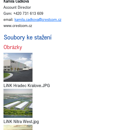
Kamila Čadková
Account Director
Gsm: +420 731 613 609
email:
kamila.cadkova@crestcom.cz
www.crestcom.cz
Soubory ke stažení
Obrázky
LiNK Hradec Kralove.JPG
LiNK Nitra West.jpg