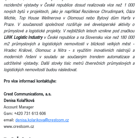
rezidenční výstavby v České republice dosud realizovala více než 1 000
nových bytů v projektech, jako je například Rezidence Chrudimpark, Oáza
Michle, Top House Wellnerova v Olomouci nebo Bytový dům Harfa v
Praze. V současnosti společnost rozšiřuje své developerské aktivity o
průmyslové a logistické projekty. V nejbližších letech vznikne pod značkou
LiNK Logistic Industry
v České republice a na Slovensku více než 180 000
m2 průmyslových a logistických nemovitostí v blízkosti velkých měst -
Hradec Králové, Olomouc a Nitra - s využitím inovativních nástrojů a
moderních řešení v souladu se současným trendem automatizace a
udržitelné výstavby. Další stovky tisíc metrů čtverečních průmyslových a
logistických nemovitostí budou následovat.
Pro více informací kontaktujte:
Crest Communications, a.s.
Denisa Kolaříková
Account Manager
Gsm: +420 731 613 606
email:
denisa.kolarikova@crestcom.cz
www.crestcom.cz