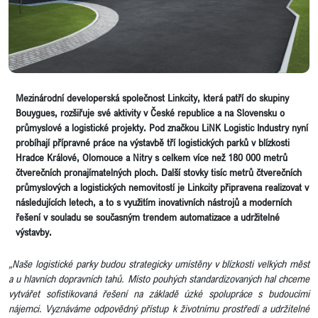
Mezinárodní developerská společnost Linkcity, která patří do skupiny
Bouygues, rozšiřuje své aktivity v České republice a na Slovensku o
průmyslové a logistické projekty. Pod značkou LiNK Logistic Industry nyní
probíhají přípravné práce na výstavbě tří logistických parků v blízkosti
Hradce Králové, Olomouce a Nitry s celkem více než 180 000 metrů
čtverečních pronajímatelných ploch. Další stovky tisíc metrů čtverečních
průmyslových a logistických nemovitostí je Linkcity připravena realizovat v
následujících letech, a to s využitím inovativních nástrojů a moderních
řešení v souladu se současným trendem automatizace a udržitelné
výstavby.
„Naše logistické parky budou strategicky umístěny v blízkosti velkých měst
a u hlavních dopravních tahů. Místo pouhých standardizovaných hal chceme
vytvářet sofistikovaná řešení na základě úzké spolupráce s budoucími
nájemci. Vyznáváme odpovědný přístup k životnímu prostředí a udržitelné