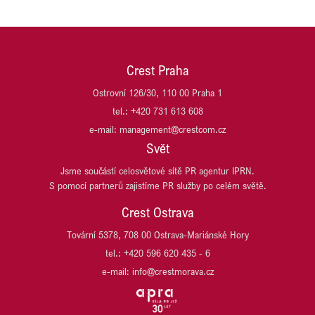
MSID (Moravskoslezské Investice a Development)
DARAMIS
NEW WIND PRODUCTION S.R.O.
Di5 ARCHITEKTI INŽENÝŘI
OSTROJ
DRŮBEŽÁŘSKÝ ZÁVOD KLATOVY
OVAK
DŮM SE ZELENOU STŘECHOU
PASSERINVEST GROUP
Crest Praha
EFKO
PLANEO
EMA DATA
Ostrovní 126/30, 110 00 Praha 1
PLANRADAR ČR
GES REAL
tel.: +420 731 613 608
PLZEŇSKÝ PRAZDROJ, PIVOVAR RADEGAST
HARIBO CZ
e-mail: management@crestcom.cz
PSN
HB REAVIS
Svět
REALIA GROUP
HOCHTIEF DEVELOPMENT
REALISM (DŘÍVE T.E)
Jsme součástí celosvětové sítě PR agentur IPRN.
HSBC
S pomocí partnerů zajistíme PR služby po celém světě.
SCHNEIDER ELECTRIC
ITT OSTRAVA
SP race project
JESTICO + WHILES
Crest Ostrava
TPA
JET INVESTMENT
Tovární 5378, 708 00 Ostrava-Mariánské Hory
UBM DEVELOPMENT CZECHIA
JRD/JRD GROUP
tel.: +420 596 620 435 - 6
URBANITY
KB PENZIJNÍ SPOLEČNOST
VARYÁDA KARLOVY VARY
e-mail: info@crestmorava.cz
KB SMARTPAY
VGP CZ
KOMERČNÍ BANKA
VGP HU
KOMERČNÍ POJIŠŤOVNA