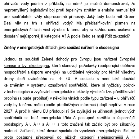
ohřívače vody jedním z příkladů, na němž je možné demonstrovat, že
nepromyšlený legislativní boj proti tepelným ztrátám a emisím nemusí být
pro spotřebitele vždy stoprocentně přínosný. Jaký tedy bude mít Green
Deal vliv na trh s ohřívači vody? Má překlasifikování písmen na
energetických štítcích vést výrobce k tomu, aby za každou cenu usilovali o
dosažení nejúspornější kategorie A? A podle čeho se mají řídit zákazníci?
Změny v energetických štítcích jako součást nařízení o ekodesignu
Jednou ze součástí Zelené dohody pro Evropu jsou nařízení
Evropské
komise o tzv. ekodesignu
, která stanovují požadavky (podporující oběhové
hospodářství a úsporu energie) na udržitelné výrobky pro téměř všechny
druhy zboží uváděného na trh EU. V souladu s nimi také dochází
ke změnám v systému označování spotřebičů, které si vyžádaly pokrok
v technologiích a zvyšování energetické efektivity výrobků: tzv. přeštítkování
probíhá (a bude probíhat) v několika vlnách podle typu zařízení – u ohřívačů
vody by k němu mělo (podle předběžných informací) dojít nejdříve v roce
2027. A proč k němu EU přistoupila? Se zvyšující se účinností jednotlivých
spotřebičů se totiž energetická třída A postupně rozšířila o úspornější
podskupiny A+, A++ a A+++ a toto značení tak začalo být pro zákazníky
matoucí. Zařízení, která dosud spadala do vysokých energetických tříd, se
proto postupně přesouvají do nižších kategorií (nejúspornější A+++