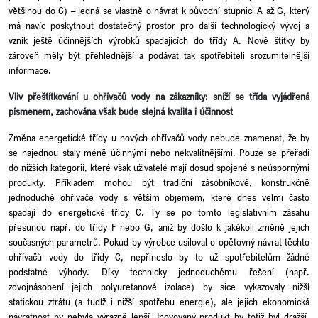
většinou do C) – jedná se vlastně o návrat k původní stupnici A až G, který
má navíc poskytnout dostatečný prostor pro další technologický vývoj a
vznik ještě účinnějších výrobků spadajících do třídy A. Nové štítky by
zároveň měly být přehlednější a podávat tak spotřebiteli srozumitelnější
informace.
Vliv přeštítkování u ohřívačů vody na zákazníky: sníží se třída vyjádřená
písmenem, zachována však bude stejná kvalita i účinnost
Změna energetické třídy u nových ohřívačů vody nebude znamenat, že by
se najednou staly méně účinnými nebo nekvalitnějšími. Pouze se přeřadí
do nižších kategorií, které však uživatelé mají dosud spojené s neúspornými
produkty. Příkladem mohou být tradiční zásobníkové, konstrukčně
jednoduché ohřívače vody s větším objemem, které dnes velmi často
spadají do energetické třídy C. Ty se po tomto legislativním zásahu
přesunou např. do třídy F nebo G, aniž by došlo k jakékoli změně jejich
současných parametrů. Pokud by výrobce usiloval o opětovný návrat těchto
ohřívačů vody do třídy C, nepřineslo by to už spotřebitelům žádné
podstatné výhody. Díky technicky jednoduchému řešení (např.
zdvojnásobení jejich polyuretanové izolace) by sice vykazovaly nižší
statickou ztrátu (a tudíž i nižší spotřebu energie), ale jejich ekonomická
návratnost by nebyla výrazně lepší. Inovovaný produkt by totiž byl dražší,