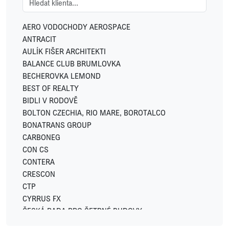
GEMO
GEOSAN DEVELOPMENT
AERO VODOCHODY AEROSPACE
GREENBUDDIES
ANTRACIT
HOME CREDIT
AULÍK FIŠER ARCHITEKTI
HSF SYSTEM
BALANCE CLUB BRUMLOVKA
HUISMAN
BECHEROVKA LEMOND
IKONIX
BEST OF REALTY
IN CATERING
BIDLI V RODOVĚ
INVESCO
BOLTON CZECHIA, RIO MARE, BOROTALCO
JC-Metal
BONATRANS GROUP
LEKVI DEVELOPMENT
CARBONEG
LINKCITY
CON CS
LOGICOR
CONTERA
LOXONE
CRESCON
LUXENT
CTP
LYNX
CYRRUS FX
METLIFE
ČESKÁ RADA PRO ŠETRNÉ BUDOVY
MODELIUM
DACHSER CZECH REPUBLIC