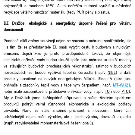
objemnější a mnohem těžší. A to neřeším nutnost využití a následné
recyklace většího množství materiálu (tedy PUR pěny a plastu).
DZ Dražice: ekologické a energeticky úsporné řešení pro většinu
domácností
Podobné dílčí změny souvisejí nejen se snahou o ochranu spotřebitele, ale
i s tím, že se představitelé EU snaží vytyčit cestu k budovám s nulovými
emisemi. Jejich vize je proto pravděpodobně taková, že objemnější
elektrické ohřívače vody budou sloužit spíše jako náhrada za starší modely
ve stávajících budovách procházejících rekonstrukcí, zatímco v budoucích
novostavbách se budou využívat tepelná čerpadla (např.
NIBE
) a další
produkty označené na nových energetických štítcích třídou A (jako jsou
ohřívače a zásobníky teplé vody s tepelným čerpadlem, např.
MT-WH21
,
nebo malé zásobníkové a průtokové ohřívače vody, např.
TO
nebo
PTO
).
My v Dražicích jsme každopádně připraveni s našim širokým spektrem
produktů pokrýt velmi různorodé ekonomické a ekologické potřeby
uživatelů. Navíc se stále snažíme přicházet s inovacemi, které činí
udržitelnější nejen naše výrobky, ale i jejich výrobu, dovoz či expedici
(např. recyklovatelné monomateriálové řešení obalů).