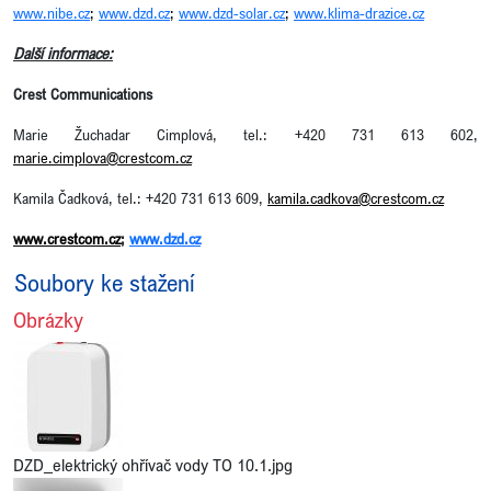
www.nibe.cz
;
www.dzd.cz
;
www.dzd-solar.cz
;
www.klima-drazice.cz
Další informace:
Crest Communications
Marie Žuchadar Cimplová, tel.: +420 731 613 602,
marie.cimplova@crestcom.cz
Kamila Čadková, tel.: +420 731 613 609,
kamila.cadkova@crestcom.cz
www.crestcom.cz
;
www.dzd.cz
Soubory ke stažení
Obrázky
DZD_elektrický ohřívač vody TO 10.1.jpg