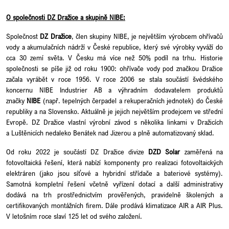
O společnosti DZ Dražice a skupině NIBE:
Společnost
DZ Dražice
, člen skupiny NIBE, je největším výrobcem ohřívačů
vody a akumulačních nádrží v České republice, který své výrobky vyváží do
cca 30 zemí světa. V Česku má více než 50% podíl na trhu. Historie
společnosti se píše již od roku 1900: ohřívače vody pod značkou Dražice
začala vyrábět v roce 1956. V roce 2006 se stala součástí švédského
koncernu NIBE Industrier AB a výhradním dodavatelem produktů
značky
NIBE
(např. tepelných čerpadel a rekuperačních jednotek) do České
republiky a na Slovensko. Aktuálně je jejich největším prodejcem ve střední
Evropě. DZ Dražice vlastní výrobní závod s několika linkami v Dražicích
a Luštěnicích nedaleko Benátek nad Jizerou a plně automatizovaný sklad.
Od roku 2022 je součástí DZ Dražice divize
DZD Solar
zaměřená na
fotovoltaická řešení, která nabízí komponenty pro realizaci fotovoltaických
elektráren (jako jsou síťové a hybridní střídače a bateriové systémy).
Samotná kompletní řešení včetně vyřízení dotací a další administrativy
dodává na trh prostřednictvím prověřených, pravidelně školených a
certifikovaných montážních firem. Dále prodává klimatizace AIR a AIR Plus.
V letošním roce slaví 125 let od svého založení.