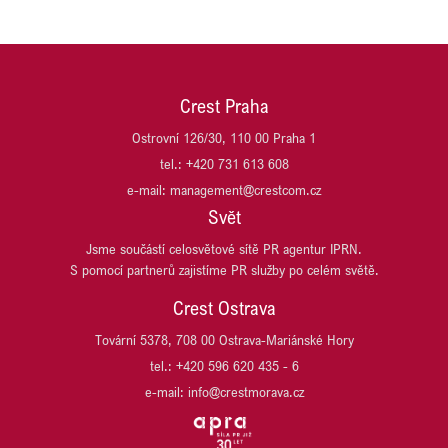
MSID (Moravskoslezské Investice a Development)
DARAMIS
NEW WIND PRODUCTION S.R.O.
Di5 ARCHITEKTI INŽENÝŘI
OSTROJ
DRŮBEŽÁŘSKÝ ZÁVOD KLATOVY
OVAK
DŮM SE ZELENOU STŘECHOU
PASSERINVEST GROUP
Crest Praha
EFKO
PLANEO
EMA DATA
Ostrovní 126/30, 110 00 Praha 1
PLANRADAR ČR
GES REAL
tel.: +420 731 613 608
PLZEŇSKÝ PRAZDROJ, PIVOVAR RADEGAST
HARIBO CZ
e-mail: management@crestcom.cz
PSN
HB REAVIS
Svět
REALIA GROUP
HOCHTIEF DEVELOPMENT
REALISM (DŘÍVE T.E)
Jsme součástí celosvětové sítě PR agentur IPRN.
HSBC
S pomocí partnerů zajistíme PR služby po celém světě.
SCHNEIDER ELECTRIC
ITT OSTRAVA
SP race project
JESTICO + WHILES
Crest Ostrava
TPA
JET INVESTMENT
Tovární 5378, 708 00 Ostrava-Mariánské Hory
UBM DEVELOPMENT CZECHIA
JRD/JRD GROUP
tel.: +420 596 620 435 - 6
URBANITY
KB PENZIJNÍ SPOLEČNOST
VARYÁDA KARLOVY VARY
e-mail: info@crestmorava.cz
KB SMARTPAY
VGP CZ
KOMERČNÍ BANKA
VGP HU
KOMERČNÍ POJIŠŤOVNA