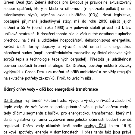
Green Deal (tzv. Zelená dohoda pro Evropu) je pravidelně aktualizovaný
soubor opatření, který si klade za cíl omezit (resp. zcela potlačit) emise
skleníkových plynů, zejména oxidu uhličitého (CO
). Nová legislativa,
2
postupně přijímaná jednotlivými státy, má do roku 2030 zajistit jejich
snížení o 55 % (oproti roku 1990) a v polovině století přivést EU k tzv.
uhlíkové neutralitě. K dosažení tohoto cíle je však nutné dosáhnout úplného
přechodu na čisté a udržitelné hospodářství, dekarbonizovat energetiku,
zavést čistší formy dopravy a výrazně snížit emisní a energetickou
náročnost budov (např. prostřednictvím masívního využívání obnovitelných
zdrojů tepla a technologie tepelných čerpadel). Přestože je udržitelnost
pevnou součástí firemní strategie DZ Dražice, považuji některé závazky
vyplývající z Green Dealu za možná až příliš ambiciózní a ne vždy reagující
na skutečné potřeby zákazníků. Proč, to uvádím níže.
Účinný ohřev vody – dílčí bod energetické transformace
DZ Dražice
mají téměř 70letou tradici vývoje a výroby ohřívačů a zásobníků
teplé vody. Ve své úvaze se proto primárně věnuji právě ohřevu vody –
tedy dílčímu segmentu z balíčku pro energetickou transformaci, který má
daná legislativa (v rámci zvyšování energetické účinnosti budov) rovněž
regulovat. Ohřev vody aktuálně tvoří podle
analýzy ČSÚ
kolem 16 %
celkové spotřeby energie v domácnostech. I přes tento fakt jsou právě