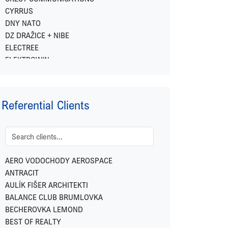
CYRRUS
DNY NATO
DZ DRAŽICE + NIBE
ELECTREE
ELEKTROWIN
ENERGY FINANCIAL GROUP
EXPO REAL
FETTERS
Referential Clients
FIDELITY INTERNATIONAL
FINGO
FUTTEC
GEMO
GEOSAN DEVELOPMENT
AERO VODOCHODY AEROSPACE
GREENBUDDIES
ANTRACIT
HOME CREDIT
AULÍK FIŠER ARCHITEKTI
HSF SYSTEM
BALANCE CLUB BRUMLOVKA
HUISMAN
BECHEROVKA LEMOND
IKONIX
BEST OF REALTY