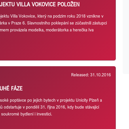
JEKTU VILLA VOKOVICE POLOŽEN
ektu Villa Vokovice, který na podzim roku 2018 vznikne v
árka v Praze 6. Slavnostního poklepání se zúčastnili zástupci
gramem provázela modelka, moderátorka a herečka Iva
Released: 31.10.2016
UHÉ FÁZE
oké poptávce po jejích bytech v projektu Unicity Plzeň a
ů odstartuje v pondělí 31. října 2016, kdy bude stávající
soukromé bydlení i investici.