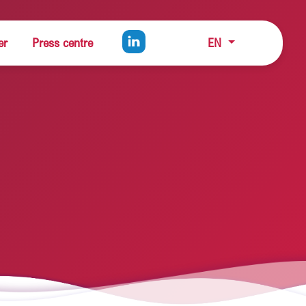
er
Press centre
EN