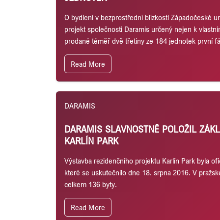
O bydlení v bezprostřední blízkosti Západočeské uni
projekt společnosti Daramis určený nejen k vlastní
prodané téměř dvě třetiny ze 184 jednotek první fá
Read More
DARAMIS
DARAMIS SLAVNOSTNĚ POLOŽIL ZÁKL
KARLÍN PARK
Výstavba rezidenčního projektu Karlín Park byla o
které se uskutečnilo dne 18. srpna 2016. V pražs
celkem 136 byty.
Read More