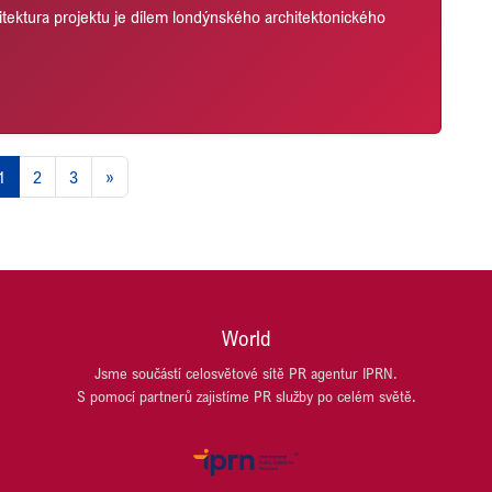
tektura projektu je dílem londýnského architektonického
1
2
3
»
World
Jsme součástí celosvětové sítě PR agentur IPRN.
S pomocí partnerů zajistíme PR služby po celém světě.