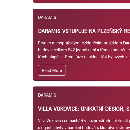
DARAMIS
DARAMIS VSTUPUJE NA PLZEŇSKÝ RE
Prvním mimopražským rezidenčním projektem Daramis
budov s celkem 542 jednotkami a třemi komerčními
třech etapách. První fáze nabídne 184 bytových je
Read More
DARAMIS
VILLA VOKOVICE: UNIKÁTNÍ DESIGN,
Villa Vokovice se nachází v bezprostřední blízkosti
elegantní byty v barokní budově s klenutými stropy