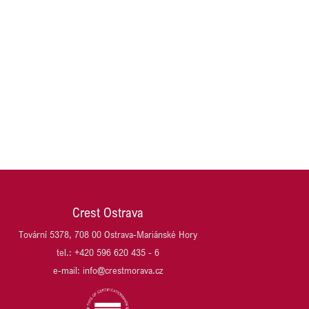
Crest Ostrava
Tovární 5378, 708 00 Ostrava-Mariánské Hory
tel.: +420 596 620 435 - 6
e-mail: info@crestmorava.cz