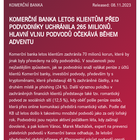
KOMERČNÍ BANKA
Released: 08.11.2023
KOMERČNÍ BANKA LETOS KLIENTŮM PŘED
PODVODNÍKY UCHRÁNILA 265 MILIONŮ.
HLAVNÍ VLNU PODVODŮ OČEKÁVÁ BĚHEM
ADVENTU
Komerční banka letos klientům zachránila 70 milionů korun, které by
jinak byly převedeny na účty podvodníků. V současnosti jsou
nejčastějším způsobem, jak se podvodníci snaží vylákat peníze z účtů
klientů Komerční banky, investiční podvody, především ty s
kryptoměnami, které představují 48 % zachráněné částky, a na
druhém místě je phishing (24 %). Další výraznou položku v
zachráněných financích klientů představuje také tzv. romantický
podvod ze sociálních sítí (12,5 %), kdy oběť pošle peníze osobě,
která přes online komunikaci předstírá romantický vztah. Podle dat
KB už letos došlo k takovému množství podvodů jako za celý loňský
rok. Podvodníci jsou nejvíce aktivní počátkem léta, kdy začínají
dovolené, a pak kolem Vánoc. Marek Macháček, expert na prevenci
platebních podvodů v Komerční bance odhaduje, že letošní
předvánoční období přinese až 40procentní nárůst podvodů oproti