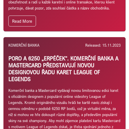
obezřetnost a radí u každé karetní i online transakce, kterou klient
potvrzuje, dávat pozor, zda souhlasí částka a název obchodníka.
Read More
KOMERČNÍ BANKA
Released: 15.11.2023
PORO A 6250 „ERPÉČEK“. KOMERČNÍ BANKA A
MASTERCARD PŘEDSTAVUJÍ NOVOU
DESIGNOVOU ŘADU KARET LEAGUE OF
LEGENDS
Komerční banka a Mastercard vydávají novou limitovanou edici karet
s oficiálním designem z populární online videohry League of
Legends. Kromě originálního vizuálu hráči ke kartě navíc získají i
cennou odměnu v podobě 6250 RP bodů, což je virtuální měna, za
níž si mohou ve hře dokoupit různé doplňky, a především populární
skiny na své championy. Aby mohl zájemce platební kartu Mastercard
s motivem League of Legends získat, je třeba sjednání jednoho z