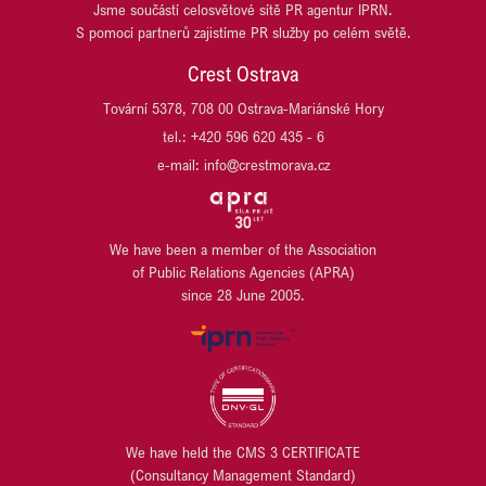
REALISM (DŘÍVE T.E)
Jsme součástí celosvětové sítě PR agentur IPRN.
HSBC
S pomocí partnerů zajistíme PR služby po celém světě.
SCHNEIDER ELECTRIC
ITT OSTRAVA
SP race project
JESTICO + WHILES
Crest Ostrava
TPA
JET INVESTMENT
Tovární 5378, 708 00 Ostrava-Mariánské Hory
UBM DEVELOPMENT CZECHIA
JRD/JRD GROUP
tel.: +420 596 620 435 - 6
URBANITY
KB PENZIJNÍ SPOLEČNOST
VARYÁDA KARLOVY VARY
e-mail: info@crestmorava.cz
KB SMARTPAY
VGP CZ
KOMERČNÍ BANKA
VGP HU
KOMERČNÍ POJIŠŤOVNA
VGP SK
LIEGL & DACHSER
We have been a member of the Association
WILO
of Public Relations Agencies (APRA)
LINDAB
WÜRTH
since 28 June 2005.
LINDE MATERIAL HANDLING
YIT
LUSQ
ZEHNDER
M.L. MORAN
ZEITGEIST ASSET MANAGEMENT / ZEITRAUM
MANSITO DEVELOPMENT
MANUTAN s.r.o.
MILLENIUM TECHNOLOGIES
We have held the CMS 3 CERTIFICATE
MIPIM
(Consultancy Management Standard)
MODRÁ PYRAMIDA STAVEBNÍ SPOŘITELNA