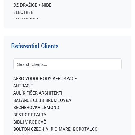
DZ DRAŽICE + NIBE
ELECTREE
ELEKTROWIN
ENERGY FINANCIAL GROUP
EXPO REAL
FETTERS
Referential Clients
FIDELITY INTERNATIONAL
FINGO
FUTTEC
GEMO
GEOSAN DEVELOPMENT
AERO VODOCHODY AEROSPACE
GREENBUDDIES
ANTRACIT
HOME CREDIT
AULÍK FIŠER ARCHITEKTI
HSF SYSTEM
BALANCE CLUB BRUMLOVKA
HUISMAN
BECHEROVKA LEMOND
IKONIX
BEST OF REALTY
IN CATERING
BIDLI V RODOVĚ
INVESCO
BOLTON CZECHIA, RIO MARE, BOROTALCO