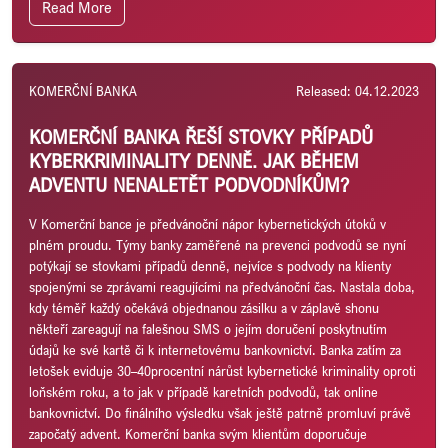
Read More
KOMERČNÍ BANKA
Released: 04.12.2023
KOMERČNÍ BANKA ŘEŠÍ STOVKY PŘÍPADŮ
KYBERKRIMINALITY DENNĚ. JAK BĚHEM
ADVENTU NENALETĚT PODVODNÍKŮM?
V Komerční bance je předvánoční nápor kybernetických útoků v
plném proudu. Týmy banky zaměřené na prevenci podvodů se nyní
potýkají se stovkami případů denně, nejvíce s podvody na klienty
spojenými se zprávami reagujícími na předvánoční čas. Nastala doba,
kdy téměř každý očekává objednanou zásilku a v záplavě shonu
někteří zareagují na falešnou SMS o jejím doručení poskytnutím
údajů ke své kartě či k internetovému bankovnictví. Banka zatím za
letošek eviduje 30–40procentní nárůst kybernetické kriminality oproti
loňském roku, a to jak v případě karetních podvodů, tak online
bankovnictví. Do finálního výsledku však ještě patrně promluví právě
započatý advent. Komerční banka svým klientům doporučuje