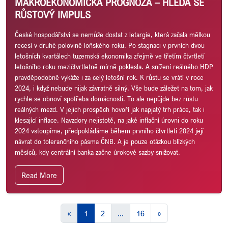
MAKROEKONOMICKÁ PROGNÓZA – HLEDÁ SE
RŮSTOVÝ IMPULS
České hospodářství se nemůže dostat z letargie, která začala mělkou
recesí v druhé polovině loňského roku. Po stagnaci v prvních dvou
letošních kvartálech tuzemská ekonomika zřejmě ve třetím čtvrtletí
letošního roku mezičtvrtletně mírně poklesla. A snížení reálného HDP
pravděpodobně vykáže i za celý letošní rok. K růstu se vrátí v roce
2024, i když nebude nijak závratně silný. Vše bude záležet na tom, jak
rychle se obnoví spotřeba domácností. To ale nepůjde bez růstu
reálných mezd. V jejich prospěch hovoří jak napjatý trh práce, tak i
klesající inflace. Navzdory nejistotě, na jaké inflační úrovni do roku
2024 vstoupíme, předpokládáme během prvního čtvrtletí 2024 její
návrat do tolerančního pásma ČNB. A je pouze otázkou blízkých
měsíců, kdy centrální banka začne úrokové sazby snižovat.
Read More
«
1
2
...
16
»