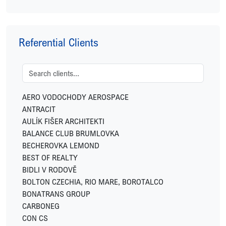
ENERGY FINANCIAL GROUP
EXPO REAL
FETTERS
Referential Clients
FIDELITY INTERNATIONAL
FINGO
FUTTEC
GEMO
GEOSAN DEVELOPMENT
AERO VODOCHODY AEROSPACE
GREENBUDDIES
ANTRACIT
HOME CREDIT
AULÍK FIŠER ARCHITEKTI
HSF SYSTEM
BALANCE CLUB BRUMLOVKA
HUISMAN
BECHEROVKA LEMOND
IKONIX
BEST OF REALTY
IN CATERING
BIDLI V RODOVĚ
INVESCO
BOLTON CZECHIA, RIO MARE, BOROTALCO
JC-Metal
BONATRANS GROUP
LEKVI DEVELOPMENT
CARBONEG
LINKCITY
CON CS