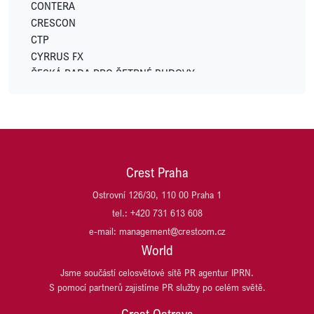
LOGICOR
CONTERA
LOXONE
CRESCON
LUXENT
CTP
LYNX
CYRRUS FX
METLIFE
ČESKÁ RADA PRO ŠETRNÉ BUDOVY
MODELIUM
DACHSER CZECH REPUBLIC
MSID (Moravskoslezské Investice a Development)
DARAMIS
NEW WIND PRODUCTION S.R.O.
Di5 ARCHITEKTI INŽENÝŘI
OSTROJ
DRŮBEŽÁŘSKÝ ZÁVOD KLATOVY
OVAK
DŮM SE ZELENOU STŘECHOU
PASSERINVEST GROUP
Crest Praha
EFKO
PLANEO
EMA DATA
Ostrovní 126/30, 110 00 Praha 1
PLANRADAR ČR
GES REAL
tel.: +420 731 613 608
PLZEŇSKÝ PRAZDROJ, PIVOVAR RADEGAST
HARIBO CZ
e-mail: management@crestcom.cz
PSN
HB REAVIS
World
REALIA GROUP
HOCHTIEF DEVELOPMENT
REALISM (DŘÍVE T.E)
Jsme součástí celosvětové sítě PR agentur IPRN.
HSBC
S pomocí partnerů zajistíme PR služby po celém světě.
SCHNEIDER ELECTRIC
ITT OSTRAVA
SP race project
JESTICO + WHILES
Crest Ostrava