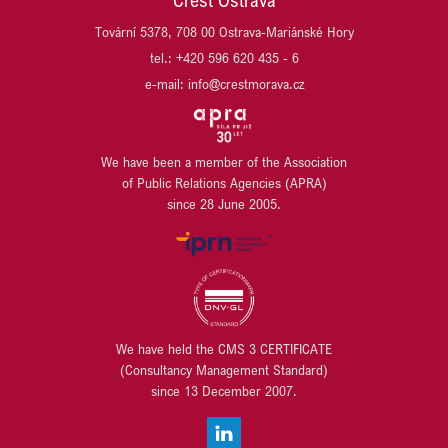
TPA
JET INVESTMENT
Tovární 5378, 708 00 Ostrava-Mariánské Hory
UBM DEVELOPMENT CZECHIA
JRD/JRD GROUP
tel.: +420 596 620 435 - 6
URBANITY
KB PENZIJNÍ SPOLEČNOST
VARYÁDA KARLOVY VARY
e-mail: info@crestmorava.cz
KB SMARTPAY
VGP CZ
KOMERČNÍ BANKA
VGP HU
KOMERČNÍ POJIŠŤOVNA
VGP SK
LIEGL & DACHSER
We have been a member of the Association
WILO
of Public Relations Agencies (APRA)
LINDAB
WÜRTH
since 28 June 2005.
LINDE MATERIAL HANDLING
YIT
LUSQ
ZEHNDER
M.L. MORAN
ZEITGEIST ASSET MANAGEMENT / ZEITRAUM
MANSITO DEVELOPMENT
MANUTAN s.r.o.
MILLENIUM TECHNOLOGIES
We have held the CMS 3 CERTIFICATE
MIPIM
(Consultancy Management Standard)
MODRÁ PYRAMIDA STAVEBNÍ SPOŘITELNA
since 13 December 2007.
MORAVSKOSLEZSKÝ PAKT ZAMĚSTNANOSTI
MT LEGAL