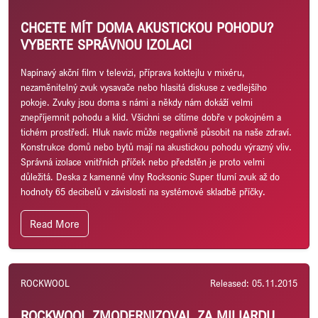
CHCETE MÍT DOMA AKUSTICKOU POHODU?
VYBERTE SPRÁVNOU IZOLACI
Napínavý akční film v televizi, příprava koktejlu v mixéru,
nezaměnitelný zvuk vysavače nebo hlasitá diskuse z vedlejšího
pokoje. Zvuky jsou doma s námi a někdy nám dokáží velmi
znepříjemnit pohodu a klid. Všichni se cítíme dobře v pokojném a
tichém prostředí. Hluk navíc může negativně působit na naše zdraví.
Konstrukce domů nebo bytů mají na akustickou pohodu výrazný vliv.
Správná izolace vnitřních příček nebo předstěn je proto velmi
důležitá. Deska z kamenné vlny Rocksonic Super tlumí zvuk až do
hodnoty 65 decibelů v závislosti na systémové skladbě příčky.
Read More
ROCKWOOL
Released: 05.11.2015
ROCKWOOL ZMODERNIZOVAL ZA MILIARDU