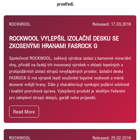
prostředí.
ROCKWOOL
Released: 17.03.2016
ROCKWOOL VYLEPŠIL IZOLAČNÍ DESKU SE
ZKOSENÝMI HRANAMI FASROCK G
Společnost ROCKWOOL, světový výrobce izolací z kamenné minerální
vlny, přináší na český trh inovovaný výrobek v oblasti tepelných a
protipožárních izolací stropů nevytápěných prostor. Izolační deska
FASROCK G má výrazně lepší součinitel tepelné vodivosti a méně
zkosené vnější hrany. Dále ji charakterizují vynikající požární odolnost
i kvalitní povrchová úprava. Vylepšený produkt je skvělým řešením
pro zateplení stropů sklepů, garáží nebo průjezdů.
Read More
ROCKWOOL
Released: 25.02.2016