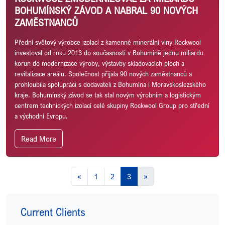
BOHUMÍNSKÝ ZÁVOD A NABRAL 90 NOVÝCH
ZAMĚSTNANCŮ
Přední světový výrobce izolací z kamenné minerální vlny Rockwool
investoval od roku 2013 do současnosti v Bohumíně jednu miliardu
korun do modernizace výroby, výstavby skladovacích ploch a
revitalizace areálu. Společnost přijala 90 nových zaměstnanců a
prohloubila spolupráci s dodavateli z Bohumína i Moravskoslezského
kraje. Bohumínský závod se tak stal novým výrobním a logistickým
centrem technických izolací celé skupiny Rockwool Group pro střední
a východní Evropu.
Read More
«
1
2
3
»
Current Clients