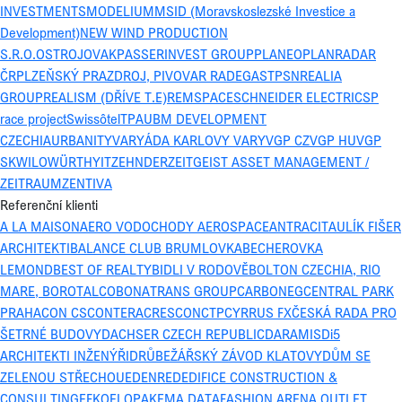
INVESTMENTS
MODELIUM
MSID (Moravskoslezské Investice a
Development)
NEW WIND PRODUCTION
S.R.O.
OSTROJ
OVAK
PASSERINVEST GROUP
PLANEO
PLANRADAR
ČR
PLZEŇSKÝ PRAZDROJ, PIVOVAR RADEGAST
PSN
REALIA
GROUP
REALISM (DŘÍVE T.E)
REMSPACE
SCHNEIDER ELECTRIC
SP
race project
Swissôtel
TPA
UBM DEVELOPMENT
CZECHIA
URBANITY
VARYÁDA KARLOVY VARY
VGP CZ
VGP HU
VGP
SK
WILO
WÜRTH
YIT
ZEHNDER
ZEITGEIST ASSET MANAGEMENT /
ZEITRAUM
ZENTIVA
Referenční klienti
A LA MAISON
AERO VODOCHODY AEROSPACE
ANTRACIT
AULÍK FIŠER
ARCHITEKTI
BALANCE CLUB BRUMLOVKA
BECHEROVKA
LEMOND
BEST OF REALTY
BIDLI V RODOVĚ
BOLTON CZECHIA, RIO
MARE, BOROTALCO
BONATRANS GROUP
CARBONEG
CENTRAL PARK
PRAHA
CON CS
CONTERA
CRESCON
CTP
CYRRUS FX
ČESKÁ RADA PRO
ŠETRNÉ BUDOVY
DACHSER CZECH REPUBLIC
DARAMIS
Di5
ARCHITEKTI INŽENÝŘI
DRŮBEŽÁŘSKÝ ZÁVOD KLATOVY
DŮM SE
ZELENOU STŘECHOU
EDENRED
EDIFICE CONSTRUCTION &
CONSULTING
EFKO
ELOPAK
EMA DATA
FASHION ARENA OUTLET