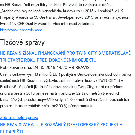
se HB Reavis řadí mezi lídry na trhu. Potvrzují to i získaná ocenění
„Architektonicky nejlepší kancelářská budova roku 2015 v Londýně" v UK
Property Awards za 33 Central a „Developer roku 2015 ve střední a východní
Evropě" v CEE Quality Awards. Více informací získáte na
http://www.hbreavis.com
.
Tlačové správy
HB REAVIS ZÍSKAL FINANCOVÁNÍ PRO TWIN CITY B V BRATISLAVĚ
TŘI ČTVRTĚ ROKU PŘED DOKONČENÍM OBJEKTU
Publikované dňa: 24. 8. 2015 14:20
HB REAVIS
Úvěr v celkové výši 43 milionů EUR poskytne Československá obchodní banka
společnosti HB Reavis na výstavbu administrativní budovy TWIN CITY B v
Bratislavě. V pořadí již druhá budova projektu Twin City, která na přelomu
února a března 2016 přinese na trh přibližně 22 tisíc metrů čtverečních
kancelářských prostor nejvyšší kvality a 1 000 metrů čtverečních obchodních
prostor, je momentálně z více než 90 % předpronajatá.
Zobraziť celú správu
HB REAVIS ZAHAJUJE ROZSÁHLÝ DEVELOPERSKÝ PROJEKT V
BUDAPEŠTI