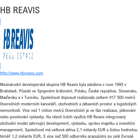
HB REAVIS
http://www.hbreavis.com
Mezinárodní developerská skupina HB Reavis byla založena v roce 1993 v
Bratislavě. Působí ve Spojeném království, Polsku, České republice, Slovensku,
Maďarsku a v Turecku. Společnost doposud realizovala celkem 917 500 metrů
čtverečních moderních kanceláří, obchodních a zábavních prostor a logistických
nemovitostí. Více než 1 milion metrů čtverečních je ve fázi realizace, plánování
nebo povolování výstavby. Na všech trzích využívá HB Reavis integrovaný
obchodní model zahrnující development, výstavbu, správu majetku a investiční
management. Společnost má celková aktiva 2,1 miliardy EUR s čistou hodnotou
téměř 1,2 miliardy EUR. S více než 500 odborníky pracujícími po celé Evropě