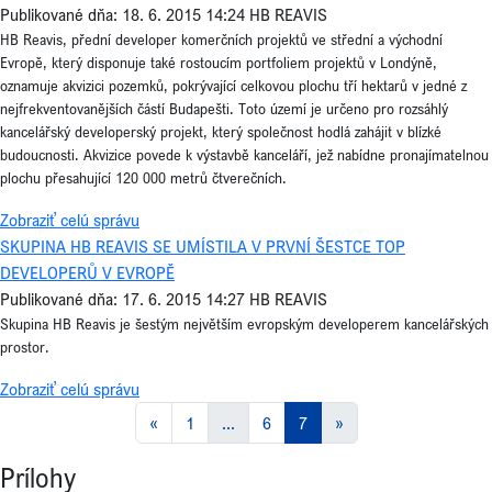
Publikované dňa: 18. 6. 2015 14:24
HB REAVIS
HB Reavis, přední developer komerčních projektů ve střední a východní
Evropě, který disponuje také rostoucím portfoliem projektů v Londýně,
oznamuje akvizici pozemků, pokrývající celkovou plochu tří hektarů v jedné z
nejfrekventovanějších částí Budapešti. Toto území je určeno pro rozsáhlý
kancelářský developerský projekt, který společnost hodlá zahájit v blízké
budoucnosti. Akvizice povede k výstavbě kanceláří, jež nabídne pronajímatelnou
plochu přesahující 120 000 metrů čtverečních.
Zobraziť celú správu
SKUPINA HB REAVIS SE UMÍSTILA V PRVNÍ ŠESTCE TOP
DEVELOPERŮ V EVROPĚ
Publikované dňa: 17. 6. 2015 14:27
HB REAVIS
Skupina HB Reavis je šestým největším evropským developerem kancelářských
prostor.
Zobraziť celú správu
«
1
...
6
7
»
Prílohy