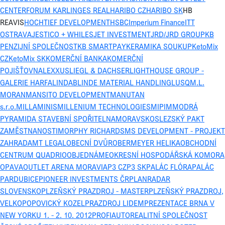
CENTER
FORUM KARLIN
GES REAL
HARIBO CZ
HARIBO SK
HB
REAVIS
HOCHTIEF DEVELOPMENT
HSBC
Imperium Finance
ITT
OSTRAVA
JESTICO + WHILES
JET INVESTMENT
JRD/JRD GROUP
KB
PENZIJNÍ SPOLEČNOST
KB SMARTPAY
KERAMIKA SOUKUP
KetoMix
CZ
KetoMix SK
KOMERČNÍ BANKA
KOMERČNÍ
POJIŠŤOVNA
LEXXUS
LIEGL & DACHSER
LIGHTHOUSE GROUP -
GALERIE HARFA
LINDAB
LINDE MATERIAL HANDLING
LUSQ
M.L.
MORAN
MANSITO DEVELOPMENT
MANUTAN
s.r.o.
MILLAMINIS
MILLENIUM TECHNOLOGIES
MIPIM
MODRÁ
PYRAMIDA STAVEBNÍ SPOŘITELNA
MORAVSKOSLEZSKÝ PAKT
ZAMĚSTNANOSTI
MORPHY RICHARDS
MS DEVELOPMENT - PROJEKT
ZAHRADA
MT LEGAL
OBECNÍ DVŮR
OBERMEYER HELIKA
OBCHODNÍ
CENTRUM QUADRIO
OBJEDNÁME
OKRESNÍ HOSPODÁŘSKÁ KOMORA
OPAVA
OUTLET ARENA MORAVIA
P3 CZ
P3 SK
PALÁC FLÓRA
PALÁC
PARDUBICE
PIONEER INVESTMENTS ČR
PLANRADAR
SLOVENSKO
PLZEŇSKÝ PRAZDROJ - MASTER
PLZEŇSKÝ PRAZDROJ,
VELKOPOPOVICKÝ KOZEL
PRAZDROJ LIDEM
PREZENTACE BRNA V
NEW YORKU 1. - 2. 10. 2012
PROFIAUTO
REALITNÍ SPOLEČNOST