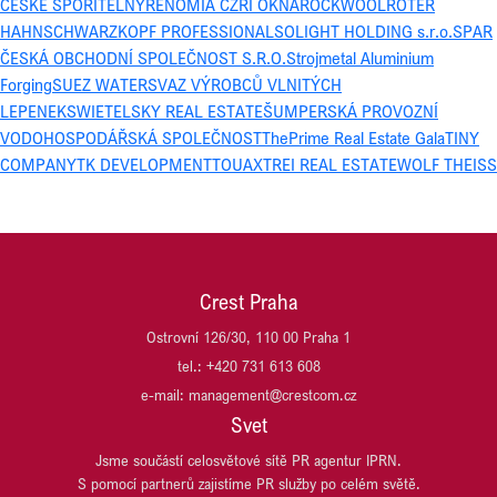
ČESKÉ SPOŘITELNY
RENOMIA CZ
RI OKNA
ROCKWOOL
ROTER
HAHN
SCHWARZKOPF PROFESSIONAL
SOLIGHT HOLDING s.r.o.
SPAR
ČESKÁ OBCHODNÍ SPOLEČNOST S.R.O.
Strojmetal Aluminium
Forging
SUEZ WATER
SVAZ VÝROBCŮ VLNITÝCH
LEPENEK
SWIETELSKY REAL ESTATE
ŠUMPERSKÁ PROVOZNÍ
VODOHOSPODÁŘSKÁ SPOLEČNOST
ThePrime Real Estate Gala
TINY
COMPANY
TK DEVELOPMENT
TOUAX
TREI REAL ESTATE
WOLF THEISS
Crest Praha
Ostrovní 126/30, 110 00 Praha 1
tel.: +420 731 613 608
e-mail: management@crestcom.cz
Svet
Jsme součástí celosvětové sítě PR agentur IPRN.
S pomocí partnerů zajistíme PR služby po celém světě.