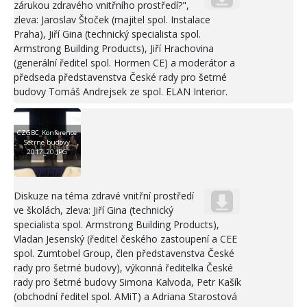
zárukou zdravého vnitřního prostředí?",
zleva: Jaroslav Štoček (majitel spol. Instalace
Praha), Jiří Gina (technický specialista spol.
Armstrong Building Products), Jiří Hrachovina
(generální ředitel spol. Hormen CE) a moderátor a
předseda představenstva České rady pro šetrné
budovy Tomáš Andrejsek ze spol. ELAN Interior.
CZGBC_Konference
Setrne budovy
2017_20.JPG
Diskuze na téma zdravé vnitřní prostředí
ve školách, zleva: Jiří Gina (technický
specialista spol. Armstrong Building Products),
Vladan Jesenský (ředitel českého zastoupení a CEE
spol. Zumtobel Group, člen představenstva České
rady pro šetrné budovy), výkonná ředitelka České
rady pro šetrné budovy Simona Kalvoda, Petr Kašík
(obchodní ředitel spol. AMiT) a Adriana Starostová