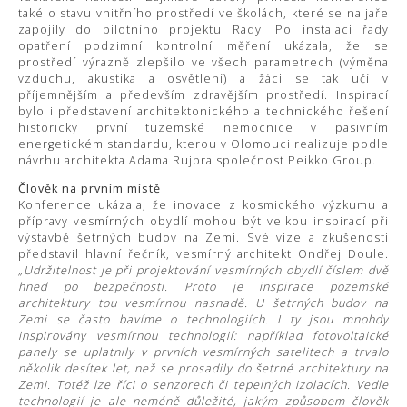
také o stavu vnitřního prostředí ve školách, které se na jaře
zapojily do pilotního projektu Rady. Po instalaci řady
opatření podzimní kontrolní měření ukázala, že se
prostředí výrazně zlepšilo ve všech parametrech (výměna
vzduchu, akustika a osvětlení) a žáci se tak učí v
příjemnějším a především zdravějším prostředí. Inspirací
bylo i představení architektonického a technického řešení
historicky první tuzemské nemocnice v pasivním
energetickém standardu, kterou v Olomouci realizuje podle
návrhu architekta Adama Rujbra společnost Peikko Group.
Člověk na prvním místě
Konference ukázala, že inovace z kosmického výzkumu a
přípravy vesmírných obydlí mohou být velkou inspirací při
výstavbě šetrných budov na Zemi. Své vize a zkušenosti
představil hlavní řečník, vesmírný architekt Ondřej Doule.
„Udržitelnost je při projektování vesmírných obydlí číslem dvě
hned po bezpečnosti. Proto je inspirace pozemské
architektury tou vesmírnou nasnadě. U šetrných budov na
Zemi se často bavíme o technologiích. I ty jsou mnohdy
inspirovány vesmírnou technologií: například fotovoltaické
panely se uplatnily v prvních vesmírných satelitech a trvalo
několik desítek let, než se prosadily do šetrné architektury na
Zemi. Totéž lze říci o senzorech či tepelných izolacích. Vedle
technologií je ale neméně důležité, jakým způsobem člověk