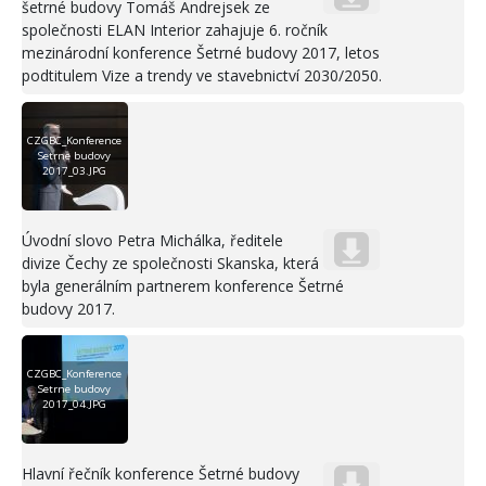
šetrné budovy Tomáš Andrejsek ze
společnosti ELAN Interior zahajuje 6. ročník
mezinárodní konference Šetrné budovy 2017, letos
podtitulem Vize a trendy ve stavebnictví 2030/2050.
CZGBC_Konference
Setrne budovy
2017_03.JPG
Úvodní slovo Petra Michálka, ředitele
divize Čechy ze společnosti Skanska, která
byla generálním partnerem konference Šetrné
budovy 2017.
CZGBC_Konference
Setrne budovy
2017_04.JPG
Hlavní řečník konference Šetrné budovy