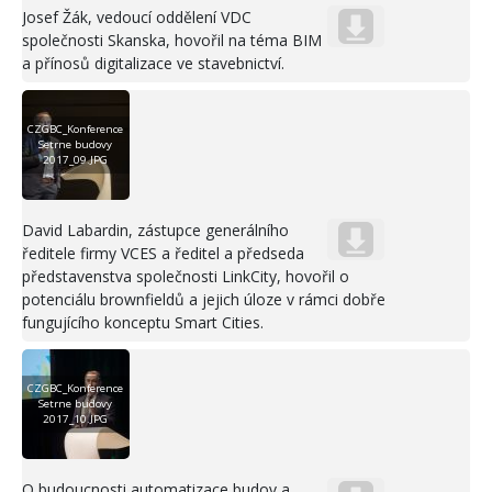
Josef Žák, vedoucí oddělení VDC
společnosti Skanska, hovořil na téma BIM
a přínosů digitalizace ve stavebnictví.
CZGBC_Konference
Setrne budovy
2017_09.JPG
David Labardin, zástupce generálního
ředitele firmy VCES a ředitel a předseda
představenstva společnosti LinkCity, hovořil o
potenciálu brownfieldů a jejich úloze v rámci dobře
fungujícího konceptu Smart Cities.
CZGBC_Konference
Setrne budovy
2017_10.JPG
O budoucnosti automatizace budov a