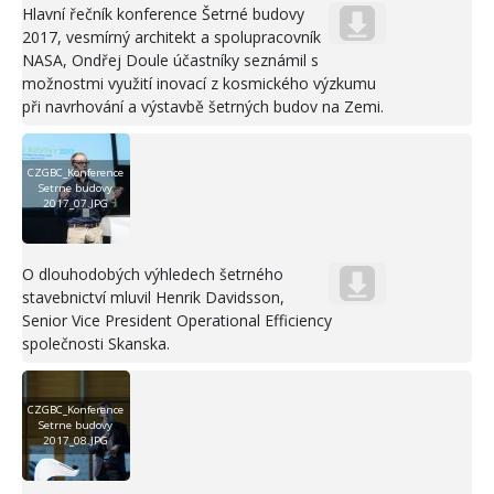
Hlavní řečník konference Šetrné budovy
2017, vesmírný architekt a spolupracovník
NASA, Ondřej Doule účastníky seznámil s
možnostmi využití inovací z kosmického výzkumu
při navrhování a výstavbě šetrných budov na Zemi.
CZGBC_Konference
Setrne budovy
2017_07.JPG
O dlouhodobých výhledech šetrného
stavebnictví mluvil Henrik Davidsson,
Senior Vice President Operational Efficiency
společnosti Skanska.
CZGBC_Konference
Setrne budovy
2017_08.JPG