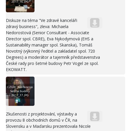
2017_16.JPG
Diskuze na téma "Ve zdravé kanceláři
zdravý business", zleva: Michaela
Nedorostová (Senior Consultant - Associate
Director spol. CBRE), Eva Nykodymová (EHS a
Sustainability manager spol. Skanska), Tomáš
Novotný (výkonný ředitel a zakladatel spol. 720
Degrees) a moderátor a tajemník představenstva
České rady pro šetrné budovy Petr Vogel ze spol.
EKOWATT.
CZGBC_Konference
Setrne budovy
2017_17.JPG
Zkušenosti z projektování, výstavby a
provozu 8 obchodních domů v ČR, na
Slovensku a v Maďarsku prezentovala Nicole