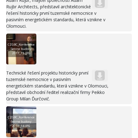
Adam Rujbr, majitel společnosti Adam
Rujbr Architects, představil architektonické
řešení historicky první tuzemské nemocnice v
pasivním energetickém standardu, která vznikne v
Olomouci.
CZGBC_Konference
Setrne budovy
2017_13.JPG
Technické řešení projektu historicky první
tuzemské nemocnice v pasivním
energetickém standardu, která vznikne v Olomouci,
představil obchodní ředitel realizační firmy Peikko
Group Milan Ďurčovič.
CZGBC_Konference
Setrne budovy
2017_14.JPG