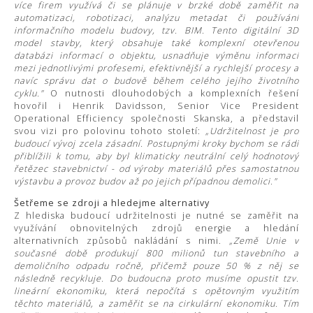
více firem využívá či se plánuje v brzké době zaměřit na
automatizaci, robotizaci, analýzu metadat či používání
informačního modelu budovy, tzv. BIM. Tento digitální 3D
model stavby, který obsahuje také komplexní otevřenou
databázi informací o objektu, usnadňuje výměnu informací
mezi jednotlivými profesemi, efektivnější a rychlejší procesy a
navíc správu dat o budově během celého jejího životního
cyklu."
O nutnosti dlouhodobých a komplexních řešení
hovořil i Henrik Davidsson, Senior Vice President
Operational Efficiency společnosti Skanska, a představil
svou vizi pro polovinu tohoto století:
„Udržitelnost je pro
budoucí vývoj zcela zásadní. Postupnými kroky bychom se rádi
přiblížili k tomu, aby byl klimaticky neutrální celý hodnotový
řetězec stavebnictví - od výroby materiálů přes samostatnou
výstavbu a provoz budov až po jejich případnou demolici."
Šetřeme se zdroji a hledejme alternativy
Z hlediska budoucí udržitelnosti je nutné se zaměřit na
využívání obnovitelných zdrojů energie a hledání
alternativních způsobů nakládání s nimi.
„Země Unie v
současné době produkují 800 milionů tun stavebního a
demoličního odpadu ročně, přičemž pouze 50 % z něj se
následně recykluje. Do budoucna proto musíme opustit tzv.
lineární ekonomiku, která nepočítá s opětovným využitím
těchto materiálů, a zaměřit se na cirkulární ekonomiku. Tím