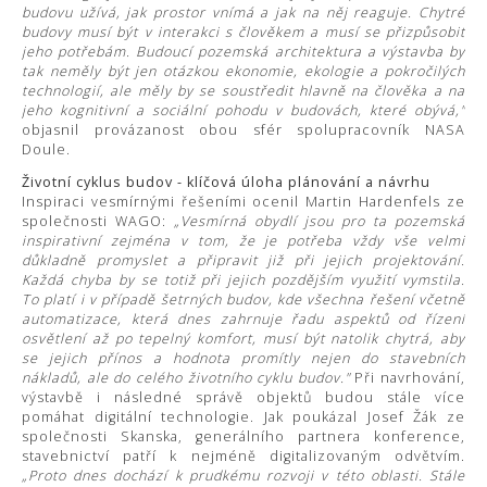
budovu užívá, jak prostor vnímá a jak na něj reaguje. Chytré
budovy musí být v interakci s člověkem a musí se přizpůsobit
jeho potřebám. Budoucí pozemská architektura a výstavba by
tak neměly být jen otázkou ekonomie, ekologie a pokročilých
technologií, ale měly by se soustředit hlavně na člověka a na
jeho kognitivní a sociální pohodu v budovách, které obývá,"
objasnil provázanost obou sfér spolupracovník NASA
Doule.
Životní cyklus budov - klíčová úloha plánování a návrhu
Inspiraci vesmírnými řešeními ocenil Martin Hardenfels ze
společnosti WAGO:
„Vesmírná obydlí jsou pro ta pozemská
inspirativní zejména v tom, že je potřeba vždy vše velmi
důkladně promyslet a připravit již při jejich projektování.
Každá chyba by se totiž při jejich pozdějším využití vymstila.
To platí i v případě šetrných budov, kde všechna řešení včetně
automatizace, která dnes zahrnuje řadu aspektů od řízení
osvětlení až po tepelný komfort, musí být natolik chytrá, aby
se jejich přínos a hodnota promítly nejen do stavebních
nákladů, ale do celého životního cyklu budov."
Při navrhování,
výstavbě i následné správě objektů budou stále více
pomáhat digitální technologie. Jak poukázal Josef Žák ze
společnosti Skanska, generálního partnera konference,
stavebnictví patří k nejméně digitalizovaným odvětvím.
„Proto dnes dochází k prudkému rozvoji v této oblasti. Stále