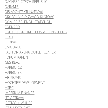
DACHSER CZECH REPUBLIC
DARAMIS
DI5 ARCHITEKTI INŽENÝŘI
DRŮBEŽÁŘSKÝ ZÁVOD KLATOVY
DŮM SE ZELENOU STŘECHOU
EDENRED
EDIFICE CONSTRUCTION & CONSULTING
EFKO
ELOPAK
EMA DATA
FASHION ARENA OUTLET CENTER
FORUM KARLIN
GES REAL
HARIBO CZ
HARIBO SK
HB REAVIS
HOCHTIEF DEVELOPMENT
HSBC
IMPERIUM FINANCE
ITT OSTRAVA
JESTICO + WHILES
JET INVESTMENT