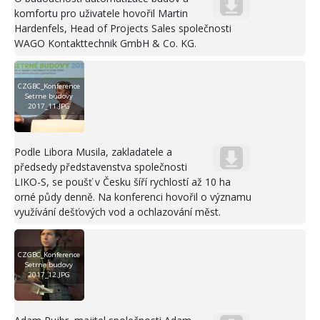
komfortu pro uživatele hovořil Martin
Hardenfels, Head of Projects Sales společnosti
WAGO Kontakttechnik GmbH & Co. KG.
CZGBC_Konference
Setrne budovy
2017_11.JPG
Podle Libora Musila, zakladatele a
předsedy představenstva společnosti
LIKO-S, se poušť v Česku šíří rychlostí až 10 ha
orné půdy denně. Na konferenci hovořil o významu
využívání dešťových vod a ochlazování měst.
CZGBC_Konference
Setrne budovy
2017_12.JPG