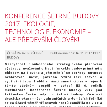
KONFERENCE ŠETRNÉ BUDOVY
2017: EKOLOGIE,
TECHNOLOGIE, EKONOMIE –
ALE PŘEDEVŠÍM ČLOVĚK!
ČESKÁ RADA PRO ŠETRNÉ
Publikované dňa: 16. 11. 2017 13:27
BUDOVY
Nezbytnost dlouhodobého strategického plánování
výstavby, uvažování o životním cyklu budov primárně s
ohledem na člověka a jeho měnící se potřeby, nutnost
ochlazování měst, potřeba revitalizací staveb a
využívání brownfieldů v rámci smart cities – nejen k
těmto závěrům dospěl v pořadí již 6. ročník
mezinárodní konference Šetrné budovy 2017 pod
taktovkou České rady pro šetrné budovy. Více než
dvacítka významných zahraničních a domácích řečníků
se za účasti téměř tří stovek hostů zaměřila na vize a