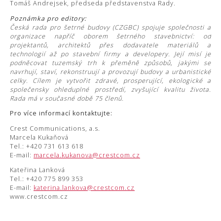
Tomáš Andrejsek, předseda představenstva Rady.
Poznámka pro editory:
Česká rada pro šetrné budovy (CZGBC) spojuje společnosti a
organizace napříč oborem šetrného stavebnictví: od
projektantů, architektů přes dodavatele materiálů a
technologií až po stavební firmy a developery. Její misí je
podněcovat tuzemský trh k přeměně způsobů, jakými se
navrhují, staví, rekonstruují a provozují budovy a urbanistické
celky. Cílem je vytvořit zdravé, prosperující, ekologické a
společensky ohleduplné prostředí, zvyšující kvalitu života.
Rada má v současné době 75 členů.
Pro více informací kontaktujte:
Crest Communications, a.s.
Marcela Kukaňová
Tel.: +420 731 613 618
E-mail:
marcela.kukanova@crestcom.cz
Kateřina Lanková
Tel.: +420 775 899 353
E-mail:
katerina.lankova@crestcom.cz
www.crestcom.cz