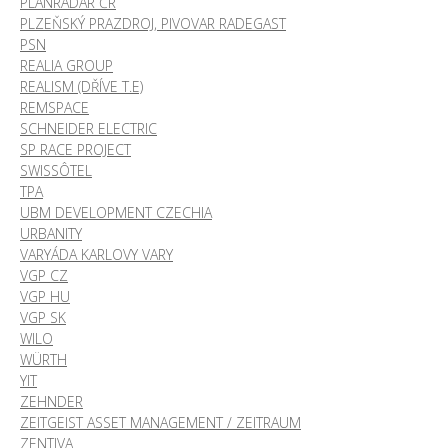
PLANRADAR ČR
PLZEŇSKÝ PRAZDROJ, PIVOVAR RADEGAST
PSN
REALIA GROUP
REALISM (DŘÍVE T.E)
REMSPACE
SCHNEIDER ELECTRIC
SP RACE PROJECT
SWISSÔTEL
TPA
UBM DEVELOPMENT CZECHIA
URBANITY
VARYÁDA KARLOVY VARY
VGP CZ
VGP HU
VGP SK
WILO
WÜRTH
YIT
ZEHNDER
ZEITGEIST ASSET MANAGEMENT / ZEITRAUM
ZENTIVA