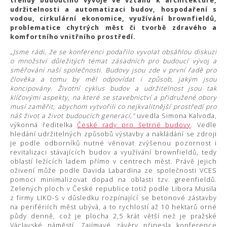
trendy budoucího vývoje ve vztahu k architektuře,
udržitelnosti a automatizaci budov, hospodaření s
vodou, cirkulární ekonomice, využívání brownfieldů,
problematice chytrých měst či tvorbě zdravého a
komfortního vnitřního prostředí.
„Jsme rádi, že se konferenci podařilo vyvolat obsáhlou diskuzi
o množství důležitých témat zásadních pro budoucí vývoj a
směřování naší společnosti. Budovy jsou zde v první řadě pro
člověka a tomu by měl odpovídat i způsob, jakým jsou
koncipovány. Životní cyklus budov a udržitelnost jsou tak
klíčovými aspekty, na které se stavebnictví a přidružené obory
musí zaměřit, abychom vytvořili co nejkvalitnější prostředí pro
náš život a život budoucích generací,"
uvedla Simona Kalvoda,
výkonná ředitelka
České rady pro šetrné budovy
. Vedle
hledání udržitelných způsobů výstavby a nakládání se zdroji
je podle odborníků nutné věnovat zvýšenou pozornost i
revitalizaci stávajících budov a využívání brownfieldů, tedy
oblastí ležících ladem přímo v centrech měst. Právě jejich
oživení může podle Davida Labardina ze společnosti VCES
pomoci minimalizovat dopad na oblasti tzv. greenfieldů.
Zelených ploch v České republice totiž podle Libora Musila
z firmy LIKO-S v důsledku rozpínající se betonové zástavby
na perifériích měst ubývá, a to rychlostí až 10 hektarů orné
půdy denně, což je plocha 2,5 krát větší než je pražské
Václavské náměstí. Zajímavé závěry přinesla konference