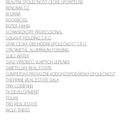
REALITNÍ SPOLEČNOST ČESKÉ SPOŘITELNY
RENOMIA CZ
RI OKNA
ROCKWOOL
ROTER HAHN
SCHWARZKOPF PROFESSIONAL
SOLIGHT HOLDING S.R.O.
SPAR ČESKÁ OBCHODNÍ SPOLEČNOST S.R.O.
STROJMETAL ALUMINIUM FORGING
SUEZ WATER
SVAZ VÝROBCŮ VLNITÝCH LEPENEK
SWIETELSKY REAL ESTATE
ŠUMPERSKÁ PROVOZNÍ VODOHOSPODÁŘSKÁ SPOLEČNOST
THEPRIME REAL ESTATE GALA
TINY COMPANY
TK DEVELOPMENT
TOUAX
TREI REAL ESTATE
WOLF THEISS