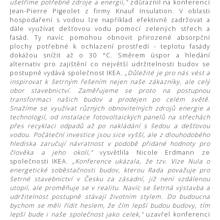
ušetřime potřebné zdroje a energii,"
zdůraznil na konferenci
Jean-Pierre Pigeolet z firmy Knauf Insulation. V oblasti
hospodaření s vodou lze například efektivně zadržovat a
dále využívat dešťovou vodu pomocí zelených střech a
fasád. Ty navíc pomohou obnovit přirozené absorpční
plochy potřebné k ochlazení prostředí - teplotu fasády
dokážou snížit až o 30 °C. Směrem úspor a hledání
alternativ pro zajištění co největší udržitelnosti budov se
postupně vydává společnost IKEA.
„Důležité je pro nás vést a
inspirovat k šetrným řešením nejen naše zákazníky, ale celý
obor stavebnictví. Zaměřujeme se proto na postupnou
transformaci našich budov a prodejen po celém světě.
Snažíme se využívat různých obnovitelných zdrojů energie a
technologií, od instalace fotovoltaických panelů na střechách
přes recyklaci odpadů až po nakládání s šedou a dešťovou
vodou. Počáteční investice jsou sice vyšší, ale z dlouhodobého
hlediska zaručují návratnost v podobě přidané hodnoty pro
člověka a jeho okolí,"
vysvětlila Nicole Erdmann ze
společnosti IKEA.
„Konference ukázala, že tzv. Vize Nula o
energetické soběstačnosti budov, kterou Rada považuje pro
šetrné stavebnictví v Česku za zásadní, již není vzdálenou
utopií, ale proměňuje se v realitu. Navíc se šetrná výstavba a
udržitelnost postupně stávají životním stylem. Do budoucna
bychom se měli řídit heslem, že čím lepší budou budovy, tím
lepší bude i naše společnost jako celek,"
uzavřel konferenci