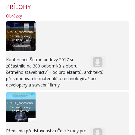
PRÍLOHY
Obrázky
CZGBC_Konference
Setrne budovy
2017_01.JPG
Konference Šetrné budovy 2017 se
zúčastnilo na 300 odborníků z oboru
šetrného stavebnictví – od projektantů, architektů
přes dodavatele materiálů a technologií až po
developery a stavební firmy.
CZGBC_Konference
Setrne budovy
2017_02.JPG
Předseda představenstva České rady pro