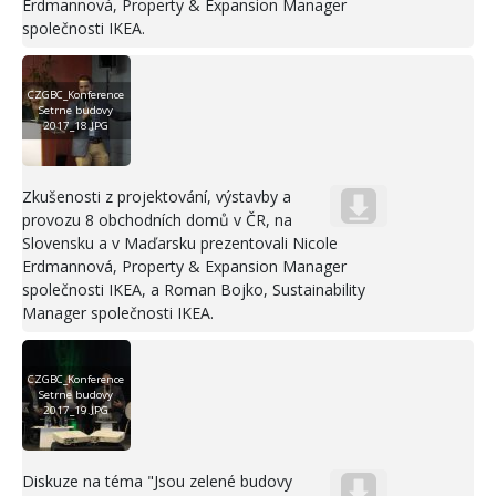
Erdmannová, Property & Expansion Manager
společnosti IKEA.
CZGBC_Konference
Setrne budovy
2017_18.JPG
Zkušenosti z projektování, výstavby a
provozu 8 obchodních domů v ČR, na
Slovensku a v Maďarsku prezentovali Nicole
Erdmannová, Property & Expansion Manager
společnosti IKEA, a Roman Bojko, Sustainability
Manager společnosti IKEA.
CZGBC_Konference
Setrne budovy
2017_19.JPG
Diskuze na téma "Jsou zelené budovy