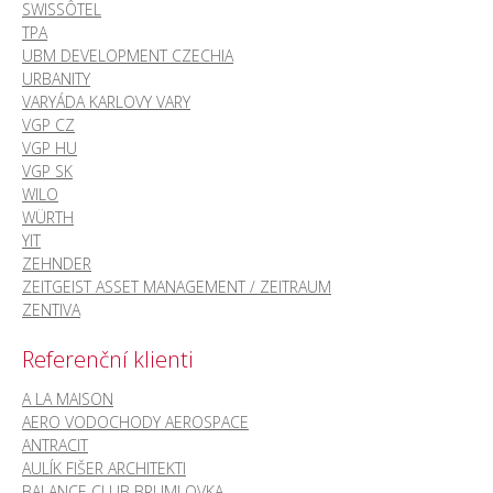
SWISSÔTEL
TPA
UBM DEVELOPMENT CZECHIA
URBANITY
VARYÁDA KARLOVY VARY
VGP CZ
VGP HU
VGP SK
WILO
WÜRTH
YIT
ZEHNDER
ZEITGEIST ASSET MANAGEMENT / ZEITRAUM
ZENTIVA
Referenční klienti
A LA MAISON
AERO VODOCHODY AEROSPACE
ANTRACIT
AULÍK FIŠER ARCHITEKTI
BALANCE CLUB BRUMLOVKA