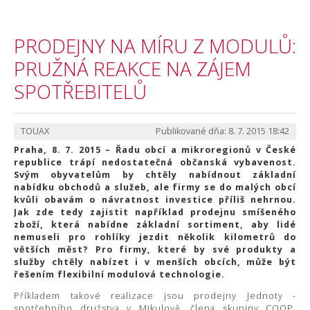
PRODEJNY NA MÍRU Z MODULŮ:
PRUŽNÁ REAKCE NA ZÁJEM
SPOTŘEBITELŮ
TOUAX
Publikované dňa: 8. 7. 2015 18:42
Praha, 8. 7. 2015 – Řadu obcí a mikroregionů v České
republice trápí nedostatečná občanská vybavenost.
Svým obyvatelům by chtěly nabídnout základní
nabídku obchodů a služeb, ale firmy se do malých obcí
kvůli obavám o návratnost investice příliš nehrnou.
Jak zde tedy zajistit například prodejnu smíšeného
zboží, která nabídne základní sortiment, aby lidé
nemuseli pro rohlíky jezdit několik kilometrů do
větších měst? Pro firmy, které by své produkty a
služby chtěly nabízet i v menších obcích, může být
řešením flexibilní modulová technologie.
Příkladem takové realizace jsou prodejny Jednoty -
spotřebního družstva v Mikulově, člena skupiny COOP.