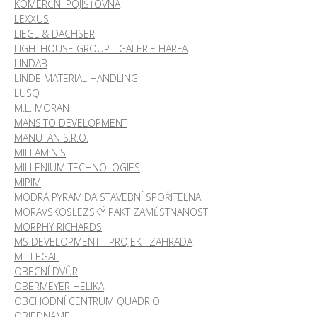
KOMERČNÍ POJIŠŤOVNA
LEXXUS
LIEGL & DACHSER
LIGHTHOUSE GROUP - GALERIE HARFA
LINDAB
LINDE MATERIAL HANDLING
LUSQ
M.L. MORAN
MANSITO DEVELOPMENT
MANUTAN S.R.O.
MILLAMINIS
MILLENIUM TECHNOLOGIES
MIPIM
MODRÁ PYRAMIDA STAVEBNÍ SPOŘITELNA
MORAVSKOSLEZSKÝ PAKT ZAMĚSTNANOSTI
MORPHY RICHARDS
MS DEVELOPMENT - PROJEKT ZAHRADA
MT LEGAL
OBECNÍ DVŮR
OBERMEYER HELIKA
OBCHODNÍ CENTRUM QUADRIO
OBJEDNÁME