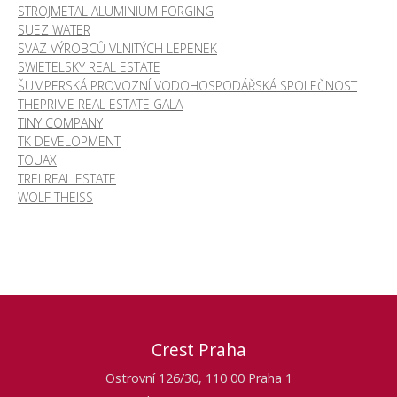
STROJMETAL ALUMINIUM FORGING
SUEZ WATER
SVAZ VÝROBCŮ VLNITÝCH LEPENEK
SWIETELSKY REAL ESTATE
ŠUMPERSKÁ PROVOZNÍ VODOHOSPODÁŘSKÁ SPOLEČNOST
THEPRIME REAL ESTATE GALA
TINY COMPANY
TK DEVELOPMENT
TOUAX
TREI REAL ESTATE
WOLF THEISS
Crest Praha
Ostrovní 126/30, 110 00 Praha 1