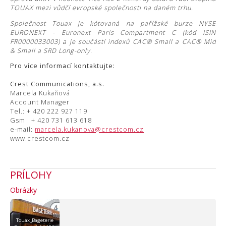
TOUAX mezi vůdčí evropské společnosti na daném trhu.
Společnost Touax je kótovaná na pařížské burze NYSE
EURONEXT - Euronext Paris Compartment C (kód ISIN
FR0000033003) a je součástí indexů CAC® Small a CAC® Mid
& Small a SRD Long-only.
Pro více informací kontaktujte:
Crest Communications, a.s.
Marcela Kukaňová
Account Manager
Tel.: + 420 222 927 119
Gsm : + 420 731 613 618
e-mail:
marcela.kukanova@crestcom.cz
www.crestcom.cz
PRÍLOHY
Obrázky
Touax_Bageterie