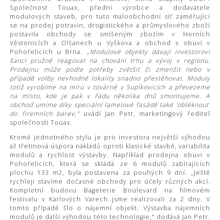
Společnost Touax, přední výrobce a dodavatele
modulových staveb, pro tuto maloobchodní síť zaměřující
se na prodej potravin, drogistického a průmyslového zboží
postavila obchody se smíšeným zbožím v Horních
Věstonicích a Olšanech u Vyškova a obchod s obuví v
Pohořelicích u Brna.
„Modulové objekty dávají investorovi
šanci pružně reagovat na chování trhu a vývoj v regionu.
Prodejnu může podle potřeby zvětšit či zmenšit nebo v
případě volby nevhodné lokality snadno přestěhovat. Moduly
totiž vyrobíme na míru v továrně v Supíkovicích a převezeme
na místo, kde je pak v řádu několika dnů smontujeme. A
obchod umíme díky speciální lamelové fasádě také 'obléknout'
do firemních barev,"
uvádí Jan Petr, marketingový ředitel
společnosti Touax.
Kromě jednotného stylu je pro investora největší výhodou
až třetinová úspora nákladů oproti klasické stavbě, variabilita
modulů a rychlost výstavby. Například prodejna obuvi v
Pohořelicích, která se skládá ze 6 modulů zabírajících
plochu 133 m2, byla postavena za pouhých 9 dní. „Ještě
rychleji stavíme dočasné obchody pro účely různých akcí.
Kompletní budovu Bageterie Boulevard na filmovém
festivalu v Karlových Varech jsme realizovali za 2 dny. V
tomto případě šlo o nájemní objekt. Výstavba nájemních
modulů je další výhodou této technologie," dodává Jan Petr.