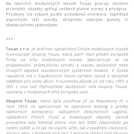
Na návrzích modulových staveb Touax pracují zkušení
architekti, objekty splňují veškeré platné normy a předpisy.
Prodejny lze vybavit podle požadavků investora, například
úspornými LED svítidly, stropními sálavými panely či
klimatizačními jednotkami.
***
Touax s.r.o.
je dceřinou společností Divize modulových staveb
francouzské skupiny Touax, která patří mezi přední evropské
firmy na trhu modulových staveb. Specializuje se na
projektování, průmyslovou výrobu a stavbu dočasných nebo
trvalých objektů stavebnicovým systémem modulů. V České
republice má v Supíkovicích hlavní výrobní závod a vývojové
oddělení pro celou divizi. V tuzemsku působí již od roku 1991 a
těží z více než čtyřicetileté zkušenosti celé skupiny Touax,
zejména z modulových trhů Evropské unie.
Skupina Touax
,
která byla založena již za Napoleona III. v
roce 1853, se specializuje na operativní leasing a prodej
námořních kontejnerů, nákladních železničních vagónů,
nákladních říčních člunů a modulových objektů. Denně
pronajímá tato hmotná aktiva více než 5000 zákazníkům po
celém světě, a to jak na vlastní účet, tak z pověření investorů.
Správa aktiv v hodnotě více než 2 miliardy dolarů řadí skupinu