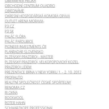
OBERMEYER HELIKA
OBCHODNÍ CENTRUM QUADRIO
OBJEDNÁME
OKRESNÍ HOSPODÁŘSKÁ KOMORA OPAVA
OUTLET ARENA MORAVIA
P3 CZ
P3 SK
PALÁC FLÓRA
PALÁC PARDUBICE
PIONEER INVESTMENTS ČR
PLANRADAR SLOVENSKO
PLZEŇSKÝ PRAZDROJ - MASTER
PLZEŇSKÝ PRAZDROJ, VELKOPOPOVICKÝ KOZEL
PRAZDROJ LIDEM
PREZENTACE BRNA V NEW YORKU 1. - 2. 10. 2012
PROFIAUTO
REALITNÍ SPOLEČNOST ČESKÉ SPOŘITELNY
RENOMIA CZ
RI OKNA
ROCKWOOL
ROTER HAHN
SCHWARZKOPF PROFESSIONAL