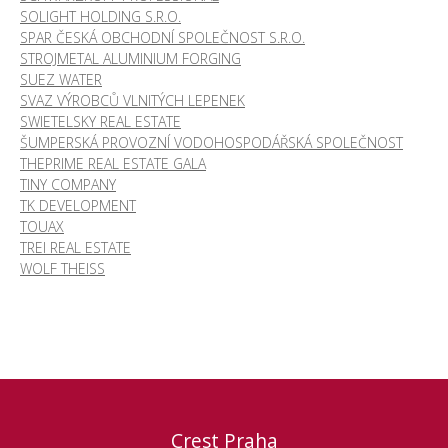
SOLIGHT HOLDING S.R.O.
SPAR ČESKÁ OBCHODNÍ SPOLEČNOST S.R.O.
STROJMETAL ALUMINIUM FORGING
SUEZ WATER
SVAZ VÝROBCŮ VLNITÝCH LEPENEK
SWIETELSKY REAL ESTATE
ŠUMPERSKÁ PROVOZNÍ VODOHOSPODÁŘSKÁ SPOLEČNOST
THEPRIME REAL ESTATE GALA
TINY COMPANY
TK DEVELOPMENT
TOUAX
TREI REAL ESTATE
WOLF THEISS
Crest Praha