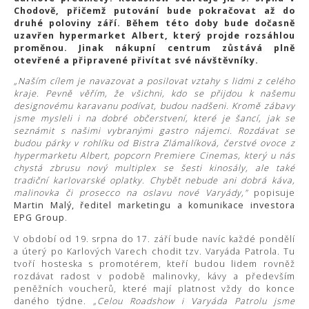
Chodově, přičemž putování bude pokračovat až do
druhé poloviny září. Během této doby bude dočasně
uzavřen hypermarket Albert, který projde rozsáhlou
proměnou. Jinak nákupní centrum zůstává plně
otevřené a připravené přivítat své návštěvníky.
„Naším cílem je navazovat a posilovat vztahy s lidmi z celého
kraje. Pevně věřím, že všichni, kdo se přijdou k našemu
designovému karavanu podívat, budou nadšeni. Kromě zábavy
jsme mysleli i na dobré občerstvení, které je šancí, jak se
seznámit s našimi vybranými gastro nájemci. Rozdávat se
budou párky v rohlíku od Bistra Zlámalíková, čerstvé ovoce z
hypermarketu Albert, popcorn Premiere Cinemas, který u nás
chystá zbrusu nový multiplex se šesti kinosály, ale také
tradiční karlovarské oplatky. Chybět nebude ani dobrá káva,
malinovka či prosecco na oslavu nové Varyády,"
popisuje
Martin Malý, ředitel marketingu a komunikace investora
EPG Group
.
V období od 19. srpna do 17. září bude navíc každé pondělí
a úterý po Karlových Varech chodit tzv. Varyáda Patrola. Tu
tvoří hosteska s promotérem, kteří budou lidem rovněž
rozdávat radost v podobě malinovky, kávy a především
peněžních voucherů, které mají platnost vždy do konce
daného týdne.
„Celou Roadshow i Varyáda Patrolu jsme