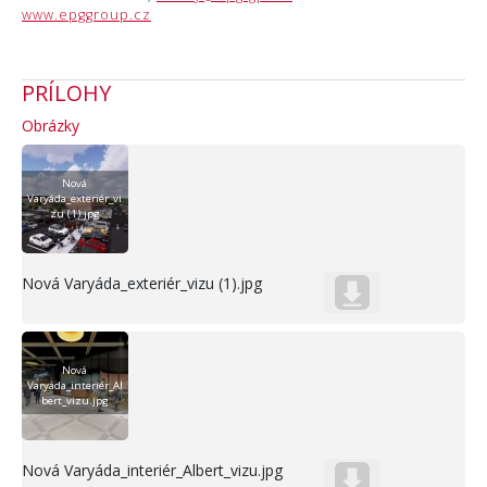
www.epggroup.cz
PRÍLOHY
Obrázky
Nová
Varyáda_exteriér_vi
zu (1).jpg
Nová Varyáda_exteriér_vizu (1).jpg
Nová
Varyáda_interiér_Al
bert_vizu.jpg
Nová Varyáda_interiér_Albert_vizu.jpg