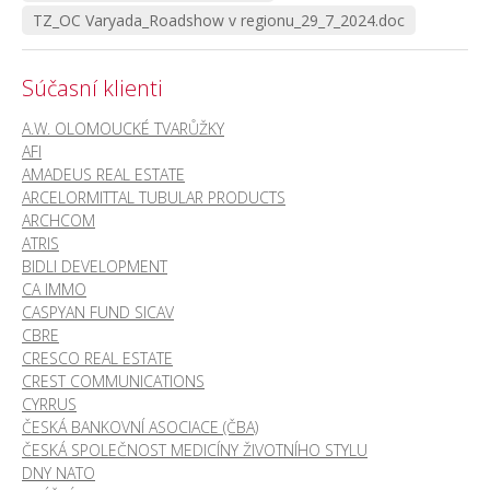
TZ_OC Varyada_Roadshow v regionu_29_7_2024.doc
Súčasní klienti
A.W. OLOMOUCKÉ TVARŮŽKY
AFI
AMADEUS REAL ESTATE
ARCELORMITTAL TUBULAR PRODUCTS
ARCHCOM
ATRIS
BIDLI DEVELOPMENT
CA IMMO
CASPYAN FUND SICAV
CBRE
CRESCO REAL ESTATE
CREST COMMUNICATIONS
CYRRUS
ČESKÁ BANKOVNÍ ASOCIACE (ČBA)
ČESKÁ SPOLEČNOST MEDICÍNY ŽIVOTNÍHO STYLU
DNY NATO