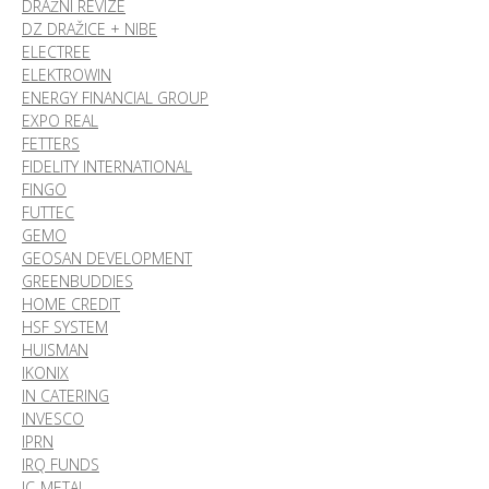
DRÁŽNÍ REVIZE
DZ DRAŽICE + NIBE
ELECTREE
ELEKTROWIN
ENERGY FINANCIAL GROUP
EXPO REAL
FETTERS
FIDELITY INTERNATIONAL
FINGO
FUTTEC
GEMO
GEOSAN DEVELOPMENT
GREENBUDDIES
HOME CREDIT
HSF SYSTEM
HUISMAN
IKONIX
IN CATERING
INVESCO
IPRN
IRQ FUNDS
JC-METAL