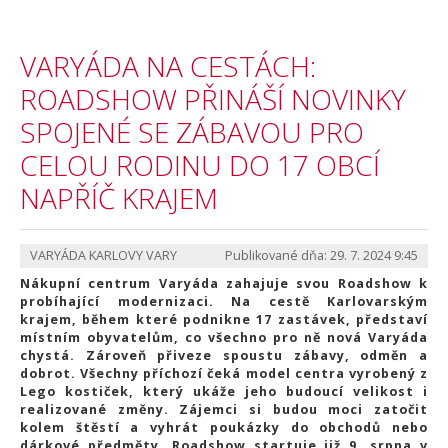
VARYÁDA NA CESTÁCH:
ROADSHOW PŘINÁŠÍ NOVINKY
SPOJENÉ SE ZÁBAVOU PRO
CELOU RODINU DO 17 OBCÍ
NAPŘÍČ KRAJEM
VARYÁDA KARLOVY VARY
Publikované dňa: 29. 7. 2024 9:45
Nákupní centrum Varyáda zahajuje svou Roadshow k
probíhající modernizaci. Na cestě Karlovarským
krajem, během které podnikne 17 zastávek, představí
místním obyvatelům, co všechno pro ně nová Varyáda
chystá. Zároveň přiveze spoustu zábavy, odměn a
dobrot. Všechny příchozí čeká model centra vyrobený z
Lego kostiček, který ukáže jeho budoucí velikost i
realizované změny. Zájemci si budou moci zatočit
kolem štěstí a vyhrát poukázky do obchodů nebo
dárkové předměty. Roadshow startuje již 9. srpna v