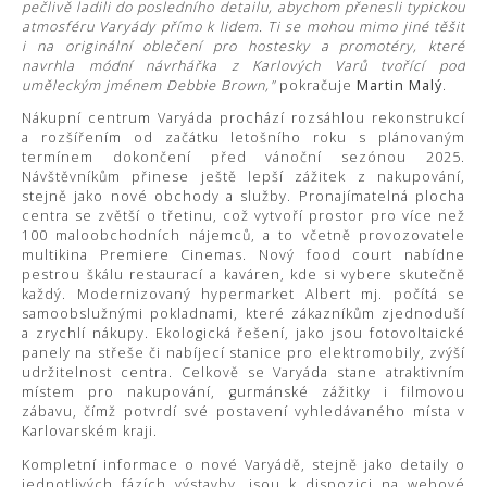
pečlivě ladili do posledního detailu, abychom přenesli typickou
atmosféru Varyády přímo k lidem. Ti se mohou mimo jiné těšit
i na originální oblečení pro hostesky a promotéry, které
navrhla módní návrhářka z Karlových Varů tvořící pod
uměleckým jménem Debbie Brown,"
pokračuje
Martin Malý
.
Nákupní centrum Varyáda prochází rozsáhlou rekonstrukcí
a rozšířením od začátku letošního roku s plánovaným
termínem dokončení před vánoční sezónou 2025.
Návštěvníkům přinese ještě lepší zážitek z nakupování,
stejně jako nové obchody a služby. Pronajímatelná plocha
centra se zvětší o třetinu, což vytvoří prostor pro více než
100 maloobchodních nájemců, a to včetně provozovatele
multikina Premiere Cinemas. Nový food court nabídne
pestrou škálu restaurací a kaváren, kde si vybere skutečně
každý. Modernizovaný hypermarket Albert mj. počítá se
samoobslužnými pokladnami, které zákazníkům zjednoduší
a zrychlí nákupy. Ekologická řešení, jako jsou fotovoltaické
panely na střeše či nabíjecí stanice pro elektromobily, zvýší
udržitelnost centra. Celkově se Varyáda stane atraktivním
místem pro nakupování, gurmánské zážitky i filmovou
zábavu, čímž potvrdí své postavení vyhledávaného místa v
Karlovarském kraji.
Kompletní informace o nové Varyádě, stejně jako detaily o
jednotlivých fázích výstavby, jsou k dispozici na webové