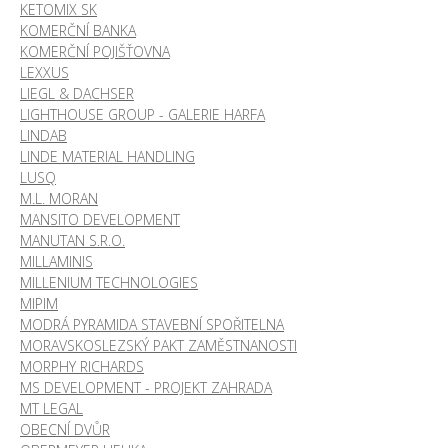
KETOMIX SK
KOMERČNÍ BANKA
KOMERČNÍ POJIŠŤOVNA
LEXXUS
LIEGL & DACHSER
LIGHTHOUSE GROUP - GALERIE HARFA
LINDAB
LINDE MATERIAL HANDLING
LUSQ
M.L. MORAN
MANSITO DEVELOPMENT
MANUTAN S.R.O.
MILLAMINIS
MILLENIUM TECHNOLOGIES
MIPIM
MODRÁ PYRAMIDA STAVEBNÍ SPOŘITELNA
MORAVSKOSLEZSKÝ PAKT ZAMĚSTNANOSTI
MORPHY RICHARDS
MS DEVELOPMENT - PROJEKT ZAHRADA
MT LEGAL
OBECNÍ DVŮR