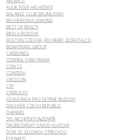
ANTRACIT
AULÍK FIŠER ARCHITEKTI
BALANCE CLUB BRUMLOVKA
BECHEROVKA LEMOND
BEST OF REALTY
BIDLI V RODOVĚ
BOLTON CZECHIA, RIO MARE, BOROTALCO
BONATRANS GROUP
CARBONEG
CENTRAL PARK PRAHA
CON CS
CONTERA
CRESCON
CTP
CYRRUS FX
ČESKÁ RADA PRO ŠETRNÉ BUDOVY
DACHSER CZECH REPUBLIC
DARAMIS
DI5 ARCHITEKTI INŽENÝŘI
DRŮBEŽÁŘSKÝ ZÁVOD KLATOVY
DŮM SE ZELENOU STŘECHOU
EDENRED