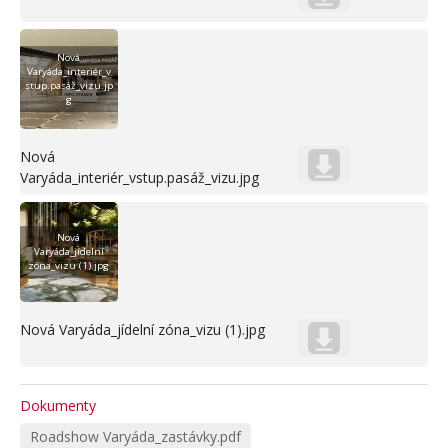
Nová
Varyáda_interiér_v
stup.pasáž_vizu.jp
g
Nová
Varyáda_interiér_vstup.pasáž_vizu.jpg
Nová
Varyáda_jídelní
zóna_vizu (1).jpg
Nová Varyáda_jídelní zóna_vizu (1).jpg
Dokumenty
Roadshow Varyáda_zastávky.pdf