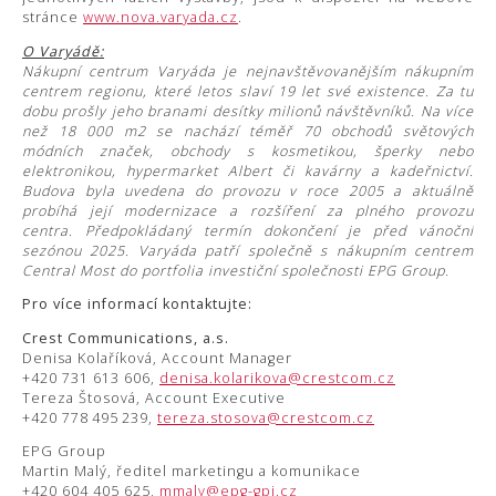
stránce
www.nova.varyada.cz
.
O Varyádě:
Nákupní centrum Varyáda je nejnavštěvovanějším nákupním
centrem regionu, které letos slaví 19 let své existence. Za tu
dobu prošly jeho branami desítky milionů návštěvníků. Na více
než 18 000 m2 se nachází téměř 70 obchodů světových
módních značek, obchody s kosmetikou, šperky nebo
elektronikou, hypermarket Albert či kavárny a kadeřnictví.
Budova byla uvedena do provozu v roce 2005 a aktuálně
probíhá její modernizace a rozšíření za plného provozu
centra. Předpokládaný termín dokončení je před vánoční
sezónou 2025. Varyáda patří společně s nákupním centrem
Central Most do portfolia investiční společnosti EPG Group.
Pro více informací kontaktujte:
Crest Communications, a.s.
Denisa Kolaříková, Account Manager
+420 731 613 606,
denisa.kolarikova@crestcom.cz
Tereza Štosová, Account Executive
+420 778 495 239,
tereza.stosova@crestcom.cz
EPG Group
Martin Malý, ředitel marketingu a komunikace
+420 604 405 625,
mmaly@epg-gpi.cz