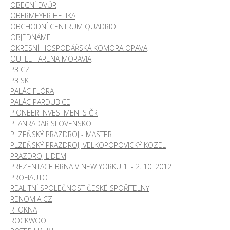
OBECNÍ DVŮR
OBERMEYER HELIKA
OBCHODNÍ CENTRUM QUADRIO
OBJEDNÁME
OKRESNÍ HOSPODÁŘSKÁ KOMORA OPAVA
OUTLET ARENA MORAVIA
P3 CZ
P3 SK
PALÁC FLÓRA
PALÁC PARDUBICE
PIONEER INVESTMENTS ČR
PLANRADAR SLOVENSKO
PLZEŇSKÝ PRAZDROJ - MASTER
PLZEŇSKÝ PRAZDROJ, VELKOPOPOVICKÝ KOZEL
PRAZDROJ LIDEM
PREZENTACE BRNA V NEW YORKU 1. - 2. 10. 2012
PROFIAUTO
REALITNÍ SPOLEČNOST ČESKÉ SPOŘITELNY
RENOMIA CZ
RI OKNA
ROCKWOOL