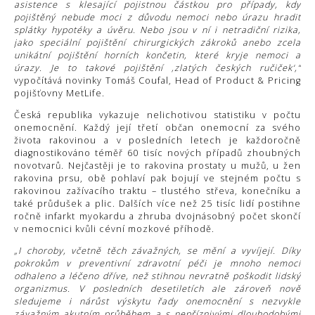
asistence s klesající pojistnou částkou pro případy, kdy
pojištěný nebude moci z důvodu nemoci nebo úrazu hradit
splátky hypotéky a úvěru. Nebo jsou v ní i netradiční rizika,
jako speciální pojištění chirurgických zákroků anebo zcela
unikátní pojištění horních končetin, které kryje nemoci a
úrazy. Je to takové pojištění ‚zlatých českých ručiček‘,“
vypočítává novinky Tomáš Coufal, Head of Product & Pricing
pojišťovny MetLife.
Česká republika vykazuje nelichotivou statistiku v počtu
onemocnění. Každý její třetí občan onemocní za svého
života rakovinou a v posledních letech je každoročně
diagnostikováno téměř 60 tisíc nových případů zhoubných
novotvarů. Nejčastěji je to rakovina prostaty u mužů, u žen
rakovina prsu, obě pohlaví pak bojují ve stejném počtu s
rakovinou zažívacího traktu – tlustého střeva, konečníku a
také průdušek a plic. Dalších více než 25 tisíc lidí postihne
ročně infarkt myokardu a zhruba dvojnásobný počet skončí
v nemocnici kvůli cévní mozkové příhodě.
„I choroby, včetně těch závažných, se mění a vyvíjejí. Díky
pokrokům v preventivní zdravotní péči je mnoho nemocí
odhaleno a léčeno dříve, než stihnou nevratně poškodit lidský
organizmus. V posledních desetiletích ale zároveň nově
sledujeme i nárůst výskytu řady onemocnění s nezvykle
závažným akutním průběhem a s nepříznivými dlouhodobými