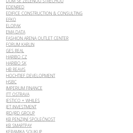
DŮM SE ZELENOU STŘECHOU
EDENRED
EDIFICE CONSTRUCTION & CONSULTING
EFKO
ELOPAK
EMA DATA
FASHION ARENA OUTLET CENTER
FORUM KARLIN
GES REAL
HARIBO CZ
HARIBO SK
HB REAVIS
HOCHTIEF DEVELOPMENT
HSBC
IMPERIUM FINANCE
ITT OSTRAVA
JESTICO + WHILES
JET INVESTMENT
JRD/JRD GROUP
KB PENZIJNÍ SPOLEČNOST
KB SMARTPAY
KERAMIKA SOUKUP