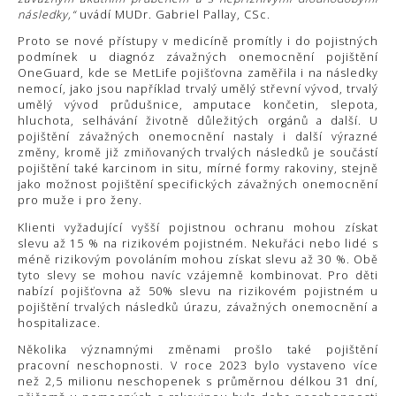
následky,“
uvádí MUDr. Gabriel Pallay, CSc.
Proto se nové přístupy v medicíně promítly i do pojistných
podmínek u diagnóz závažných onemocnění pojištění
OneGuard, kde se MetLife pojišťovna zaměřila i na následky
nemocí, jako jsou například trvalý umělý střevní vývod, trvalý
umělý vývod průdušnice, amputace končetin, slepota,
hluchota, selhávání životně důležitých orgánů a další. U
pojištění závažných onemocnění nastaly i další výrazné
změny, kromě již zmiňovaných trvalých následků je součástí
pojištění také karcinom in situ, mírné formy rakoviny, stejně
jako možnost pojištění specifických závažných onemocnění
pro muže i pro ženy.
Klienti vyžadující vyšší pojistnou ochranu mohou získat
slevu až 15 % na rizikovém pojistném. Nekuřáci nebo lidé s
méně rizikovým povoláním mohou získat slevu až 30 %. Obě
tyto slevy se mohou navíc vzájemně kombinovat. Pro děti
nabízí pojišťovna až 50% slevu na rizikovém pojistném u
pojištění trvalých následků úrazu, závažných onemocnění a
hospitalizace.
Několika významnými změnami prošlo také pojištění
pracovní neschopnosti. V roce 2023 bylo vystaveno více
než 2,5 milionu neschopenek s průměrnou délkou 31 dní,