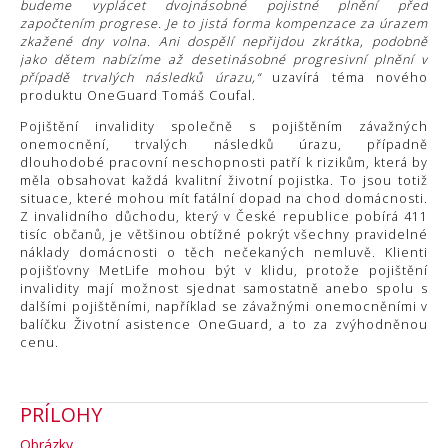
budeme vyplácet dvojnásobné pojistné plnění před
započtením progrese. Je to jistá forma kompenzace za úrazem
zkažené dny volna. Ani dospělí nepřijdou zkrátka, podobně
jako dětem nabízíme až desetinásobné progresivní plnění v
případě trvalých následků úrazu,“
uzavírá téma nového
produktu OneGuard Tomáš Coufal.
Pojištění invalidity společně s pojištěním závažných
onemocnění, trvalých následků úrazu, případně
dlouhodobé pracovní neschopnosti patří k rizikům, která by
měla obsahovat každá kvalitní životní pojistka. To jsou totiž
situace, které mohou mít fatální dopad na chod domácnosti.
Z invalidního důchodu, který v České republice pobírá 411
tisíc občanů, je většinou obtížné pokrýt všechny pravidelné
náklady domácnosti o těch nečekaných nemluvě. Klienti
pojišťovny MetLife mohou být v klidu, protože pojištění
invalidity mají možnost sjednat samostatně anebo spolu s
dalšími pojištěními, například se závažnými onemocněními v
balíčku Životní asistence OneGuard, a to za zvýhodněnou
cenu.
PRÍLOHY
Obrázky