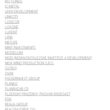
IRQ FUNDS
JC-METAL
LEKVI DEVELOPMENT
LINKCITY
LOGICOR
LOXONE
LUXENT
LYNX
METLIFE
MINT INVESTMENTS
MODELIUM
MSID (MORAVSKOSLEZSKÉ INVESTICE A DEVELOPMENT)
NEW WIND PRODUCTION S.R.O.
OSTROJ
OVAK
PASSERINVEST GROUP
PLANEO
PLANRADAR ČR
PLZEŇSKÝ PRAZDROJ, PIVOVAR RADEGAST
PSN
REALIA GROUP
REALISM (DŘÍVE T.E)