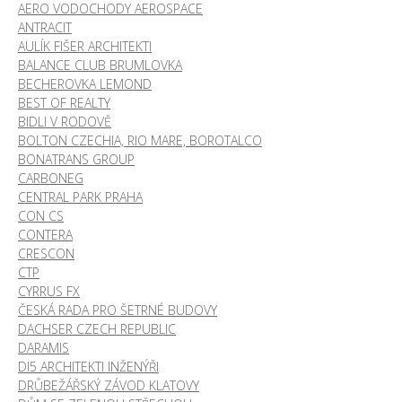
AERO VODOCHODY AEROSPACE
ANTRACIT
AULÍK FIŠER ARCHITEKTI
BALANCE CLUB BRUMLOVKA
BECHEROVKA LEMOND
BEST OF REALTY
BIDLI V RODOVĚ
BOLTON CZECHIA, RIO MARE, BOROTALCO
BONATRANS GROUP
CARBONEG
CENTRAL PARK PRAHA
CON CS
CONTERA
CRESCON
CTP
CYRRUS FX
ČESKÁ RADA PRO ŠETRNÉ BUDOVY
DACHSER CZECH REPUBLIC
DARAMIS
DI5 ARCHITEKTI INŽENÝŘI
DRŮBEŽÁŘSKÝ ZÁVOD KLATOVY