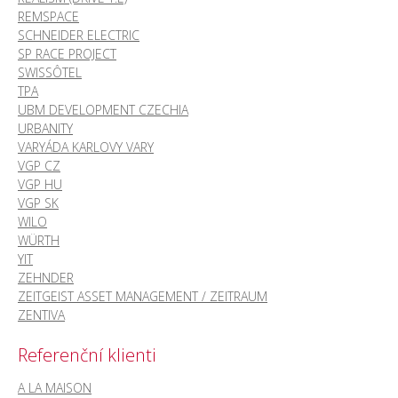
REMSPACE
SCHNEIDER ELECTRIC
SP RACE PROJECT
SWISSÔTEL
TPA
UBM DEVELOPMENT CZECHIA
URBANITY
VARYÁDA KARLOVY VARY
VGP CZ
VGP HU
VGP SK
WILO
WÜRTH
YIT
ZEHNDER
ZEITGEIST ASSET MANAGEMENT / ZEITRAUM
ZENTIVA
Referenční klienti
A LA MAISON