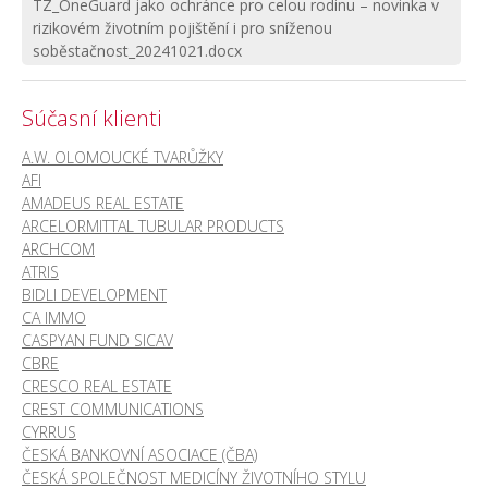
TZ_OneGuard jako ochránce pro celou rodinu – novinka v
rizikovém životním pojištění i pro sníženou
soběstačnost_20241021.docx
Súčasní klienti
A.W. OLOMOUCKÉ TVARŮŽKY
AFI
AMADEUS REAL ESTATE
ARCELORMITTAL TUBULAR PRODUCTS
ARCHCOM
ATRIS
BIDLI DEVELOPMENT
CA IMMO
CASPYAN FUND SICAV
CBRE
CRESCO REAL ESTATE
CREST COMMUNICATIONS
CYRRUS
ČESKÁ BANKOVNÍ ASOCIACE (ČBA)
ČESKÁ SPOLEČNOST MEDICÍNY ŽIVOTNÍHO STYLU