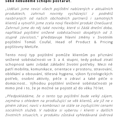
sebe nebudeme schopni postarat.
„Udělali jsme revizi všech pojištění nabízených v aktuálních
produktech, zahrnuli novinky vycházející z podnětů
nasbíraných od našich obchodních partnerů i samotných
klientů a vytvořili jsme zcela nový flexibilní produkt OneGuard.
Zahrnuli jsme do něj také novinky, které si žádá dnešní doba,
například pojištění snížené soběstačnosti dospělých od 3.
stupně závislosti,“
představuje hlavní změny v životním
pojištění Tomáš Coufal, Head of Product & Pricing
pojišťovny MetLife.
Tento nový typ pojištění pomůže klientům po přiznání
snížené soběstačnosti ve 3. a 4. stupni, tedy pokud ztratí
schopnost sami zvládat základní životní potřeby. Mezi ně
patří mobilita, komunikace, orientace v prostoru, stravování,
oblékání a obouvání, tělesná hygiena, výkon fyziologických
potřeb, osobní aktivity, péče o zdraví a také péče o
domácnost… Výhodou pojištění snížené soběstačnosti je
mimo jiné i to, že je možné se pojistit až do věku 70 let.
„Předpokládáme, že o tento typ pojištění bude velký zájem,
zejména s ohledem na prodlužující se věk klientů, ale již ne v
plném zdraví, navíc v kombinaci se stále se zvyšujícími cenami
sociálních služeb. V nabídce si vyberou i klienti v dalších
životních situacích, v produktu zůstává vyhledávaná úvěrová