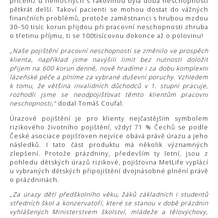
přičemž u nemocných s rakovinou byla doba neschopnosti
pětkrát delší. Takoví pacienti se mohou dostat do vážných
finančních problémů, protože zaměstnanci s hrubou mzdou
30–50 tisíc korun přijdou při pracovní neschopnosti zhruba
o třetinu příjmu, ti se 100tisícovou dokonce až o polovinu!
„Naše pojištění pracovní neschopnosti se změnilo ve prospěch
klienta, například jsme navýšili limit bez nutnosti doložit
přijem na 600 korun denně, nově hradíme i za dobu komplexní
lázeňské péče a plníme za vybrané duševní poruchy. Vzhledem
k tomu, že většina invalidních důchodců v 1. stupni pracuje,
rozhodli jsme se neodpojišťovat těmto klientům pracovní
neschopnosti,“
dodal Tomáš Coufal.
Úrazové pojištění je pro klienty nejčastějším symbolem
rizikového životního pojištění, vždyť 71 % Čechů se podle
České asociace pojišťoven nejvíce obává právě úrazu a jeho
následků. I tato část produktu má několik významných
zlepšení. Protože prázdniny, především ty letní, jsou z
pohledu dětských úrazů rizikové, pojišťovna MetLife vyplácí
u vybraných dětských připojištění dvojnásobné plnění právě
o prázdninách.
„Za úrazy dětí předškolního věku, žáků základních i studentů
středních škol a konzervatoří, které se stanou v době prázdnin
vyhlášených Ministerstvem školství, mládeže a tělovýchovy,