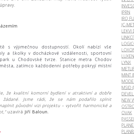
úpravy.
INVES
IPRN
IRQ F
JC-ME
 zázemím
LEKVI
LINKCI
LOGI
litě s výjimečnou dostupností. Okolí nabízí vše
LOXO
ly a školky v docházkové vzdálenosti, sportovní
LUXE
ý park u Chodovské tvrze.
Stanice metra Chodov
LYNX
 města, zatímco každodenní potřeby pokryjí místní
METLI
MINT 
MODE
MSID 
, že kvalitní komorní bydlení v atraktivní a dobře
DEVE
e žádané. Jsme rádi, že se nám podařilo splnit
NEW W
naplnit původní vizi projektu – vytvořit harmonické a
OSTRO
ot,”
uzavírá
Jiří Baloun.
OVAK
PASSE
PLAN
PLANR
/