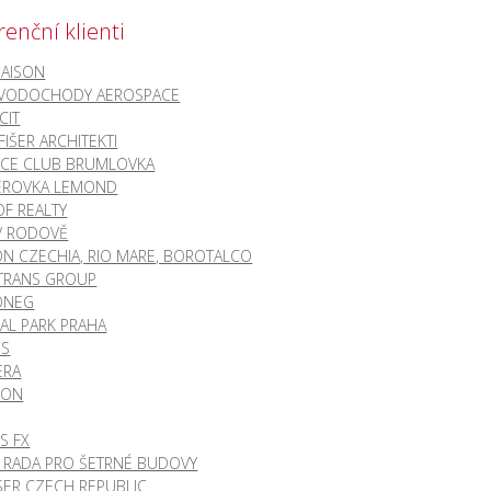
renční klienti
MAISON
 VODOCHODY AEROSPACE
CIT
FIŠER ARCHITEKTI
CE CLUB BRUMLOVKA
EROVKA LEMOND
OF REALTY
 V RODOVĚ
N CZECHIA, RIO MARE, BOROTALCO
TRANS GROUP
ONEG
AL PARK PRAHA
CS
ERA
CON
S FX
 RADA PRO ŠETRNÉ BUDOVY
ER CZECH REPUBLIC