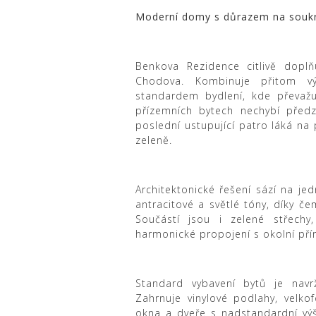
Moderní domy s důrazem na soukr
Benkova Rezidence citlivě doplň
Chodova. Kombinuje přitom vý
standardem bydlení, kde převažu
přízemních bytech nechybí předz
poslední ustupující patro láká na 
zeleně.
Architektonické řešení sází na j
antracitové a světlé tóny, díky č
Součástí jsou i zelené střechy
harmonické propojení s okolní pří
Standard vybavení bytů je nav
Zahrnuje vinylové podlahy, velko
okna a dveře s nadstandardní výš