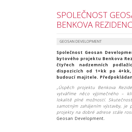
SPOLEČNOST GEOSA
BENKOVA REZIDEN
GEOSAN DEVELOPMENT
Společnost Geosan Developmen
bytového projektu Benkova Re
čtyřech nadzemních podlaží
dispozicích od 1+kk po 4+kk, 
budoucí majitele. Předpokládan
„Úspěch projektu Benkova Rezide
vytváříme něco výjimečného – kli
lokalitě plné možností. Skutečnost
samotným zahájením výstavby, je 
projekty na dobré adrese stále ros
Geosan Development.