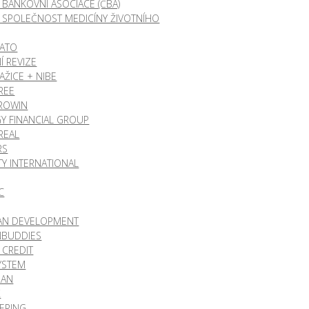
 BANKOVNÍ ASOCIACE (ČBA)
 SPOLEČNOST MEDICÍNY ŽIVOTNÍHO
NATO
Í REVIZE
AŽICE + NIBE
REE
ROWIN
Y FINANCIAL GROUP
REAL
RS
ITY INTERNATIONAL
C
AN DEVELOPMENT
NBUDDIES
CREDIT
YSTEM
MAN
X
TERING