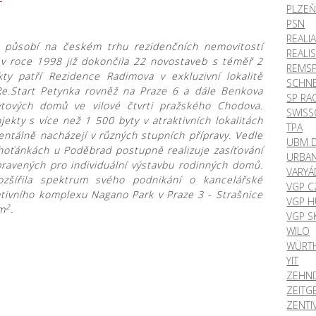
PLZEŇ
PSN
REALI
t
působí na českém trhu rezidenčních nemovitostí
REALIS
 v roce 1998 již dokončila 22 novostaveb s téměř 2
REMS
kty patří Rezidence Radimova v exkluzivní lokalitě
SCHNE
Re.Start Petynka rovněž na Praze 6 a dále Benkova
SP RA
tových domů ve vilové čtvrti pražského Chodova.
SWISS
ekty s více než 1 500 byty v atraktivních lokalitách
TPA
ntálně nacházejí v různých stupních přípravy. Vedle
UBM 
hoťánkách u Poděbrad postupně realizuje zasíťování
URBAN
pravených pro individuální výstavbu rodinných domů.
VARYÁ
ozšířila spektrum svého podnikání o kancelářské
VGP C
rativního komplexu Nagano Park v Praze 3 - Strašnice
VGP 
2
 m
.
VGP S
WILO
WÜRT
YIT
ZEHN
ZEITG
ZENTI