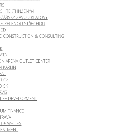
IS
CHITEKTI INŽENÝŘI
ŽÁŘSKÝ ZÁVOD KLATOVY
SE ZELENOU STŘECHOU
RED
CE CONSTRUCTION & CONSULTING
AK
ATA
ON ARENA OUTLET CENTER
 KARLIN
EAL
O CZ
O SK
AVIS
IEF DEVELOPMENT
IUM FINANCE
STRAVA
CO + WHILES
NVESTMENT