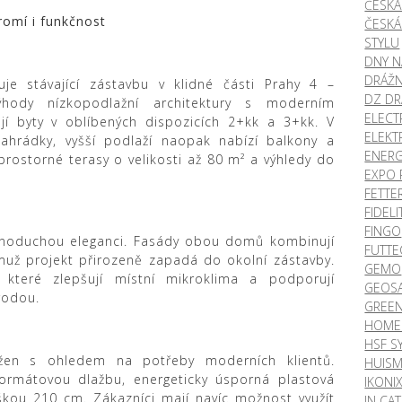
ČESKÁ
omí i funkčnost
ČESKÁ
STYLU
DNY 
DRÁŽN
uje stávající zástavbu v klidné části Prahy 4 –
DZ DR
hody nízkopodlažní architektury s moderním
ELECT
jí byty v oblíbených dispozicích 2+kk a 3+kk. V
ELEKT
ahrádky, vyšší podlaží naopak nabízí balkony a
ENERG
prostorné terasy o velikosti až 80 m² a výhledy do
EXPO 
FETTE
FIDEL
FINGO
ednoduchou eleganci. Fasády obou domů kombinují
FUTTE
emuž projekt přirozeně zapadá do okolní zástavby.
GEMO
, které zlepšují místní mikroklima a podporují
GEOS
rodou.
GREE
HOME 
HSF S
ržen s ohledem na potřeby moderních klientů.
HUIS
formátovou dlažbu, energeticky úsporná plastová
IKONI
kou 210 cm. Zákazníci mají navíc možnost využít
IN CA