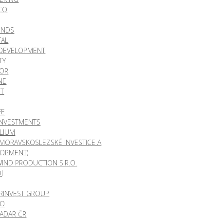
CO
UNDS
TAL
 DEVELOPMENT
TY
COR
NE
NT
FE
INVESTMENTS
LIUM
(MORAVSKOSLEZSKÉ INVESTICE A
LOPMENT)
IND PRODUCTION S.R.O.
J
RINVEST GROUP
EO
ADAR ČR