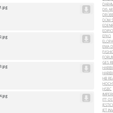
DARAM
1.jpg
DI5 AR
DRŮBE
DŮM 
EDEN
EDIFI
EFKO
2.jpg
ELOP
EMA D
FASHI
FORUM
GES R
3.jpg
HARIB
HARIB
HB RE
HOCHT
HSBC
IMPER
4.jpg
ITT O
JESTI
JET I