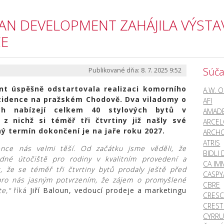
N DEVELOPMENT ZAHÁJILA VÝSTA
CE
Súča
Publikované dňa: 8. 7. 2025 9:52
t úspěšně odstartovala realizaci komorního
A.W. 
zidence na pražském Chodově. Dva viladomy o
AFI
ch nabízejí celkem 40 stylových bytů v
AMADE
z nichž si téměř tři čtvrtiny již našly své
ARCEL
ý termín dokončení je na jaře roku 2027.
ARCH
ATRIS
nce nás velmi těší. Od začátku jsme věděli, že
BIDLI
dné útočiště pro rodiny v kvalitním provedení a
CA I
, že se téměř tři čtvrtiny bytů prodaly ještě před
CASPY
pro nás jasným potvrzením, že zájem o promyšlené
CBRE
te,“
říká
Jiří Baloun, vedoucí prodeje a marketingu
CRESC
CRES
CYRR