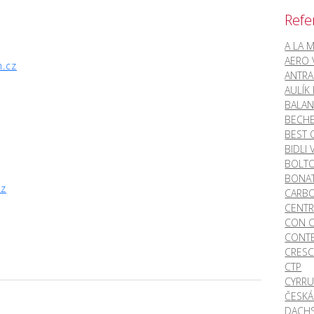
Refe
A LA 
AERO
m.cz
ANTRA
AULÍK 
BALAN
BECH
BEST 
BIDLI
BOLTO
BONA
cz
CARB
CENTR
CON 
CONT
CRES
CTP
CYRRU
ČESKÁ
DACHS