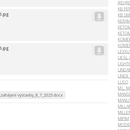
JRD/J
KB PE
5.jpg
KB SM
KERAM
KETOM
KETOM
KOMER
KOMER
6.jpg
LEXXU
LIEGL
LIGHT
LINDA
LINDE
LUSQ
M.L. 
MANS
ahájení výstavby_8_7_2025.docx
MANUT
MILLA
MILLE
MIPIM
MODRÁ