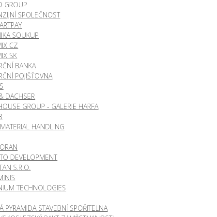
RD GROUP
NZIJNÍ SPOLEČNOST
ARTPAY
IKA SOUKUP
IX CZ
IX SK
ČNÍ BANKA
ČNÍ POJIŠŤOVNA
S
 & DACHSER
HOUSE GROUP - GALERIE HARFA
B
 MATERIAL HANDLING
MORAN
ITO DEVELOPMENT
AN S.R.O.
MINIS
NIUM TECHNOLOGIES
 PYRAMIDA STAVEBNÍ SPOŘITELNA