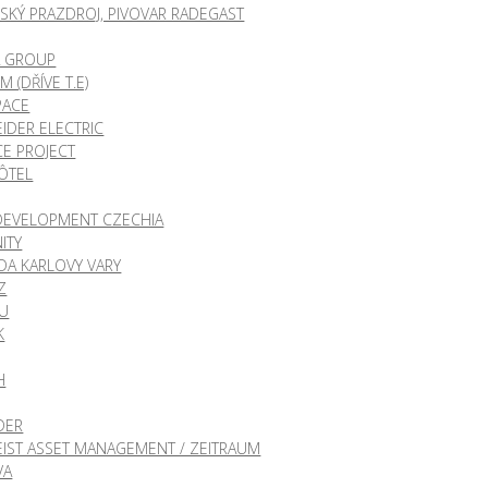
SKÝ PRAZDROJ, PIVOVAR RADEGAST
A GROUP
M (DŘÍVE T.E)
PACE
IDER ELECTRIC
CE PROJECT
ÔTEL
DEVELOPMENT CZECHIA
ITY
DA KARLOVY VARY
Z
HU
K
H
DER
EIST ASSET MANAGEMENT / ZEITRAUM
VA