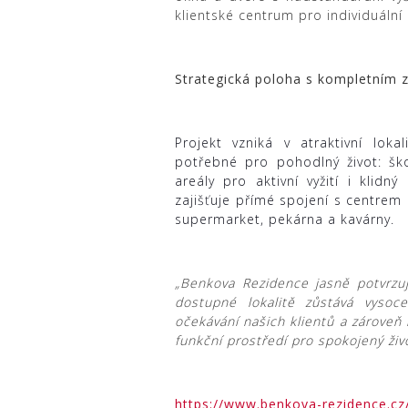
klientské centrum pro individuální 
Strategická poloha s kompletním
Projekt vzniká v atraktivní loka
potřebné pro pohodlný život: ško
areály pro aktivní vyžití i klidn
zajišťuje přímé spojení s centrem
supermarket, pekárna a kavárny.
„Benkova Rezidence jasně potvrzuje
dostupné lokalitě zůstává vysoc
očekávání našich klientů a zároveň 
funkční prostředí pro spokojený živ
https://www.benkova-rezidence.cz