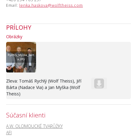
Email:
lenka.haskova@wolftheiss.com
PRÍLOHY
Obrázky
Rychly_Myska_Bart
a.JPG
Zleva: Tomáš Rychlý (Wolf Theiss), Jiří
Bárta (Nadace Via) a Jan Myška (Wolf
Theiss)
Súčasní klienti
A.W. OLOMOUCKÉ TVARŮŽKY
AFI