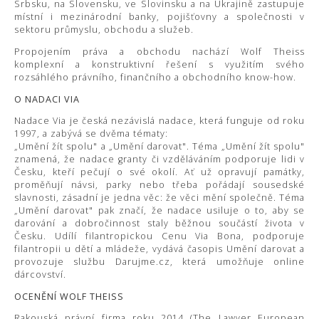
Srbsku, na Slovensku, ve Slovinsku a na Ukrajině zastupuje
místní i mezinárodní banky, pojišťovny a společnosti v
sektoru průmyslu, obchodu a služeb.
Propojením práva a obchodu nachází Wolf Theiss
komplexní a konstruktivní řešení s využitím svého
rozsáhlého právního, finančního a obchodního know-how.
O NADACI VIA
Nadace Via je česká nezávislá nadace, která funguje od roku
1997, a zabývá se dvěma tématy:
„Umění žít spolu" a „Umění darovat". Téma „Umění žít spolu"
znamená, že nadace granty či vzděláváním podporuje lidi v
Česku, kteří pečují o své okolí. Ať už opravují památky,
proměňují návsi, parky nebo třeba pořádají sousedské
slavnosti, zásadní je jedna věc: že věci mění společně. Téma
„Umění darovat" pak značí, že nadace usiluje o to, aby se
darování a dobročinnost staly běžnou součástí života v
Česku. Udílí filantropickou Cenu Via Bona, podporuje
filantropii u dětí a mládeže, vydává časopis Umění darovat a
provozuje službu Darujme.cz, která umožňuje online
dárcovství.
OCENĚNÍ WOLF THEISS
Rakouská právní firma roku 2014 (The Lawyer European