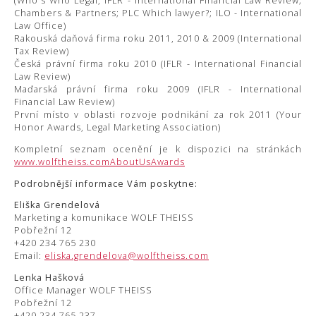
(Who's Who Legal, IFLR - International Financial Law Review;
Chambers & Partners; PLC Which lawyer?; ILO - International
Law Office)
Rakouská daňová firma roku 2011, 2010 & 2009 (International
Tax Review)
Česká právní firma roku 2010 (IFLR - International Financial
Law Review)
Maďarská právní firma roku 2009 (IFLR - International
Financial Law Review)
První místo v oblasti rozvoje podnikání za rok 2011 (Your
Honor Awards, Legal Marketing Association)
Kompletní seznam ocenění je k dispozici na stránkách
www.wolftheiss.comAboutUsAwards
Podrobnější informace Vám poskytne:
Eliška Grendelová
Marketing a komunikace WOLF THEISS
Pobřežní 12
+420 234 765 230
Email:
eliska.grendelova@wolftheiss.com
Lenka Hašková
Office Manager WOLF THEISS
Pobřežní 12
+420 234 765 237