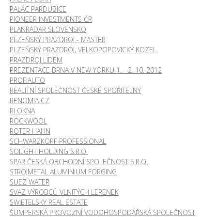
PALÁC PARDUBICE
PIONEER INVESTMENTS ČR
PLANRADAR SLOVENSKO
PLZEŇSKÝ PRAZDROJ - MASTER
PLZEŇSKÝ PRAZDROJ, VELKOPOPOVICKÝ KOZEL
PRAZDROJ LIDEM
PREZENTACE BRNA V NEW YORKU 1. - 2. 10. 2012
PROFIAUTO
REALITNÍ SPOLEČNOST ČESKÉ SPOŘITELNY
RENOMIA CZ
RI OKNA
ROCKWOOL
ROTER HAHN
SCHWARZKOPF PROFESSIONAL
SOLIGHT HOLDING S.R.O.
SPAR ČESKÁ OBCHODNÍ SPOLEČNOST S.R.O.
STROJMETAL ALUMINIUM FORGING
SUEZ WATER
SVAZ VÝROBCŮ VLNITÝCH LEPENEK
SWIETELSKY REAL ESTATE
ŠUMPERSKÁ PROVOZNÍ VODOHOSPODÁŘSKÁ SPOLEČNOST