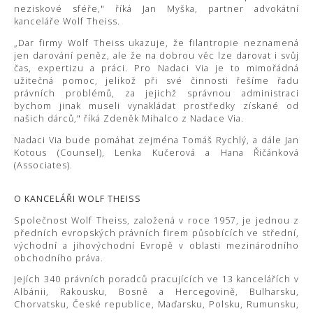
neziskové sféře," říká Jan Myška, partner advokátní
kanceláře Wolf Theiss.
„Dar firmy Wolf Theiss ukazuje, že filantropie neznamená
jen darování peněz, ale že na dobrou věc lze darovat i svůj
čas, expertizu a práci. Pro Nadaci Via je to mimořádná
užitečná pomoc, jelikož při své činnosti řešíme řadu
právních problémů, za jejichž správnou administraci
bychom jinak museli vynakládat prostředky získané od
našich dárců," říká Zdeněk Mihalco z Nadace Via.
Nadaci Via bude pomáhat zejména Tomáš Rychlý, a dále Jan
Kotous (Counsel), Lenka Kučerová a Hana Řičánková
(Associates).
O KANCELÁŘI WOLF THEISS
Společnost Wolf Theiss, založená v roce 1957, je jednou z
předních evropských právních firem působících ve střední,
východní a jihovýchodní Evropě v oblasti mezinárodního
obchodního práva.
Jejích 340 právních poradců pracujících ve 13 kancelářích v
Albánii, Rakousku, Bosně a Hercegovině, Bulharsku,
Chorvatsku, České republice, Maďarsku, Polsku, Rumunsku,