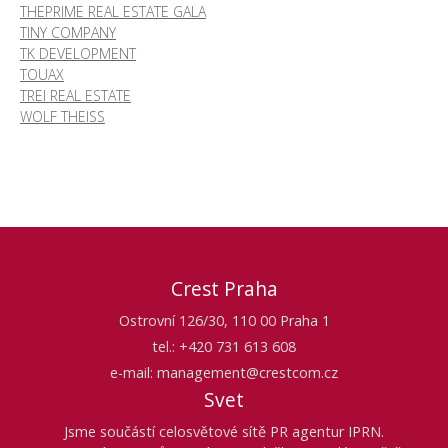
THEPRIME REAL ESTATE GALA
TINY COMPANY
TK DEVELOPMENT
TOUAX
TREI REAL ESTATE
WOLF THEISS
Crest Praha
Ostrovní 126/30, 110 00 Praha 1
tel.: +420 731 613 608
e-mail: management@crestcom.cz
Svet
Jsme součástí celosvětové sítě PR agentur IPRN.