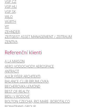
VGP CZ
VGP HU
VGP SK
WILO
WÜRTH
YIT
ZEHNDER
ZEITGEIST ASSET MANAGEMENT / ZEITRAUM
ZENTIVA
Referenční klienti
A LA MAISON
AERO VODOCHODY AEROSPACE
ANTRACIT
AULÍK FIŠER ARCHITEKTI
BALANCE CLUB BRUMLOVKA
BECHEROVKA LEMOND
BEST OF REALTY
BIDLI V RODOVĚ
BOLTON CZECHIA, RIO MARE, BOROTALCO
BONATRANS GROUP