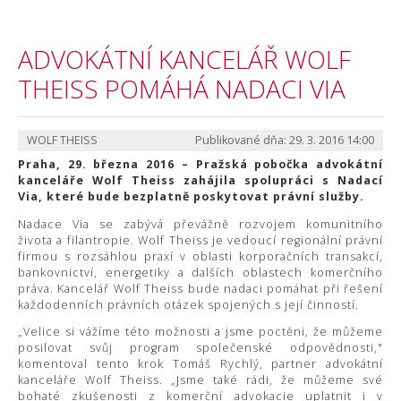
ADVOKÁTNÍ KANCELÁŘ WOLF
THEISS POMÁHÁ NADACI VIA
WOLF THEISS
Publikované dňa: 29. 3. 2016 14:00
Praha, 29. března 2016 – Pražská pobočka advokátní
kanceláře Wolf Theiss zahájila spolupráci s Nadací
Via, které bude bezplatně poskytovat právní služby.
Nadace Via se zabývá převážně rozvojem komunitního
života a filantropie. Wolf Theiss je vedoucí regionální právní
firmou s rozsáhlou praxí v oblasti korporačních transakcí,
bankovnictví, energetiky a dalších oblastech komerčního
práva. Kancelář Wolf Theiss bude nadaci pomáhat při řešení
každodenních právních otázek spojených s její činností.
„Velice si vážíme této možnosti a jsme poctěni, že můžeme
posilovat svůj program společenské odpovědnosti,"
komentoval tento krok Tomáš Rychlý, partner advokátní
kanceláře Wolf Theiss. „Jsme také rádi, že můžeme své
bohaté zkušenosti z komerční advokacie uplatnit i v