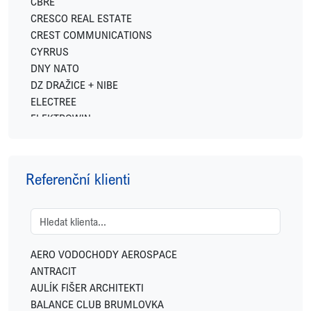
CBRE
CRESCO REAL ESTATE
CREST COMMUNICATIONS
CYRRUS
DNY NATO
DZ DRAŽICE + NIBE
ELECTREE
ELEKTROWIN
ENERGY FINANCIAL GROUP
EXPO REAL
FETTERS
Referenční klienti
FIDELITY INTERNATIONAL
FINGO
FUTTEC
GEMO
GEOSAN DEVELOPMENT
AERO VODOCHODY AEROSPACE
GREENBUDDIES
ANTRACIT
HOME CREDIT
AULÍK FIŠER ARCHITEKTI
HSF SYSTEM
BALANCE CLUB BRUMLOVKA