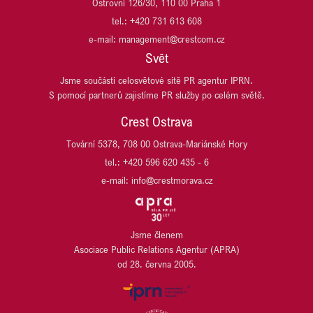
Ostrovní 126/30, 110 00 Praha 1
PLANRADAR ČR
GES REAL
tel.: +420 731 613 608
PLZEŇSKÝ PRAZDROJ, PIVOVAR RADEGAST
HARIBO CZ
e-mail: management@crestcom.cz
PSN
HB REAVIS
Svět
REALIA GROUP
HOCHTIEF DEVELOPMENT
REALISM (DŘÍVE T.E)
Jsme součástí celosvětové sítě PR agentur IPRN.
HSBC
S pomocí partnerů zajistíme PR služby po celém světě.
SCHNEIDER ELECTRIC
ITT OSTRAVA
SP race project
JESTICO + WHILES
Crest Ostrava
TPA
JET INVESTMENT
Tovární 5378, 708 00 Ostrava-Mariánské Hory
UBM DEVELOPMENT CZECHIA
JRD/JRD GROUP
tel.: +420 596 620 435 - 6
URBANITY
KB PENZIJNÍ SPOLEČNOST
VARYÁDA KARLOVY VARY
e-mail: info@crestmorava.cz
KB SMARTPAY
VGP CZ
KOMERČNÍ BANKA
VGP HU
KOMERČNÍ POJIŠŤOVNA
VGP SK
LIEGL & DACHSER
Jsme členem
WILO
Asociace Public Relations Agentur (APRA)
LINDAB
WÜRTH
od 28. června 2005.
LINDE MATERIAL HANDLING
YIT
LUSQ
ZEHNDER
M.L. MORAN