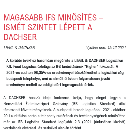
MAGASABB IFS MINÖSÍTÉS –
ISMÉT SZINTET LÉPETT A
DACHSER
LIEGL & DACHSER
Vydáno dne: 15.12.2021
A korábbi évekhez hasonlóan megőrizte a LIEGL & DACHSER Logisztikai
Kft. Food Logistics üzletága az IFS tanúsításának “Higher” fokozatát. A
2021-es auditon 98,35%-os eredménnyel büszkélkedhet a logisztikai cég
budapesti telephelye, ami az elmúlt 5 évben folyamatosan javuló
eredménye mellett az eddigi elért legmagasabb érték.
A DACHSER hosszú ideje fontosnak tartja, hogy eleget tegyen a
Nemzetközi Élelmiszeripari Szabvány (IFS Logistics Standard) által
támasztott követelményeknek. A budapesti branch legutóbbi, 2021. október
20-i auditálása során a telephely raktárának és tevékenységének minősítése
már az IFS Logistics Standard legújabb 2.3 (2021 júniusában kiadott)
verziójának elvárásai, és szabályai alapján történt.