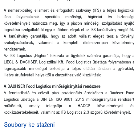
A nemzetközileg elismert és elfogadott szabvány (IFS) a teljes logisztikai
lánc folyamatainak speciális minőségi, higiéniai és biztonsági
követelményeit határozza meg, így a piacon minőségi szolgáltatást nyújtó
logisztikai szolgáltatótól egyre többen várják el az IFS tanúsítvány meglétét.
A tanúsítvány garantálja, hogy az adott vállalat eleget tesz a törvényi
szabályozásoknak, valamint a komplett élelmiszeripari követelmény
rendszernek.
Az IFS Logistics „Higher" fokozata az ügyfelek számára garantálja, hogy a
LIEGL & DACHSER Logisztikai Kft. Food Logistics üzletága folyamatosan a
legmagasabb minőséget biztosítja a teljes ellátási láncban a gyáraktól,
illetve árufelvételi helyektől a címzetthez való kiszállításig.
A DACHSER Food Logistics minőségirányitási rendszere
A fenntartható és célzott piaci pozicionálás érdekében a Dachser Food
Logistics üzletága a DIN EN ISO 9001: 2015 minőségirányítási rendszert
működteti, amely integrálja a HACCP követelményeit és
kockázatértékeléseit, valamint az IFS Logistics 2.3 szigorú követelményeit.
Soubory ke stažení