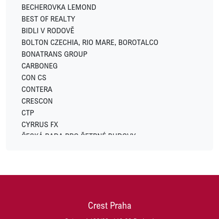
HUISMAN
BECHEROVKA LEMOND
IKONIX
BEST OF REALTY
IN CATERING
BIDLI V RODOVĚ
INVESCO
BOLTON CZECHIA, RIO MARE, BOROTALCO
JC-Metal
BONATRANS GROUP
LEKVI DEVELOPMENT
CARBONEG
LINKCITY
CON CS
LOGICOR
CONTERA
LOXONE
CRESCON
LUXENT
CTP
LYNX
CYRRUS FX
METLIFE
ČESKÁ RADA PRO ŠETRNÉ BUDOVY
MODELIUM
DACHSER CZECH REPUBLIC
MSID (Moravskoslezské Investice a Development)
DARAMIS
NEW WIND PRODUCTION S.R.O.
Di5 ARCHITEKTI INŽENÝŘI
OSTROJ
DRŮBEŽÁŘSKÝ ZÁVOD KLATOVY
OVAK
DŮM SE ZELENOU STŘECHOU
PASSERINVEST GROUP
Crest Praha
EFKO
PLANEO
EMA DATA