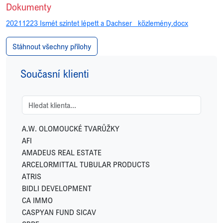
Dokumenty
20211223 Ismét szintet lépett a Dachser_ közlemény.docx
Stáhnout všechny přílohy
Současní klienti
A.W. OLOMOUCKÉ TVARŮŽKY
AFI
AMADEUS REAL ESTATE
ARCELORMITTAL TUBULAR PRODUCTS
ATRIS
BIDLI DEVELOPMENT
CA IMMO
CASPYAN FUND SICAV