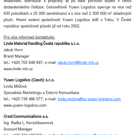
skladování, distribuce a přepravy až po další portfolio služeb v rámci
dodavatelského řetězce. Celosvětově Yusen Logistics operuje na více než
630 pobočkách s 25 000 zaměstnanci a s více než 2 500 000 m² skladových
ploch. Hlavní vedení společnosti Yusen Logistics sídlí v Tokiu. V České
republice společnost působí již od roku 2002.
Pro více informací kontaktujte:
Linde Material Handling Česká republika s.r.o.
Jakub Horn
Brand Manager
tel.: +420 703 848 897; e-mail:
jakub.horn@linde-mh.cz
www.linde-mh.cz
Yusen Logistics (Czech) s.r.o.
Linda Mičlová
Specialista Marketingu a Externí Komunikace
tel.: +420 739 486 077; e-mail:
linda.miclova@cz.yusen-logistics.com
www.yusen-logistics.com
Crest Communications a.s.
Ing. Radka L. Kerschbaumová
Account Manager