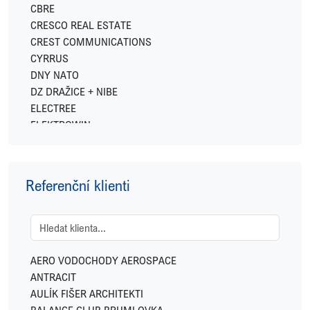
CBRE
CRESCO REAL ESTATE
CREST COMMUNICATIONS
CYRRUS
DNY NATO
DZ DRAŽICE + NIBE
ELECTREE
ELEKTROWIN
ENERGY FINANCIAL GROUP
EXPO REAL
FETTERS
Referenční klienti
FIDELITY INTERNATIONAL
FINGO
FUTTEC
GEMO
GEOSAN DEVELOPMENT
AERO VODOCHODY AEROSPACE
GREENBUDDIES
ANTRACIT
HOME CREDIT
AULÍK FIŠER ARCHITEKTI
HSF SYSTEM
BALANCE CLUB BRUMLOVKA