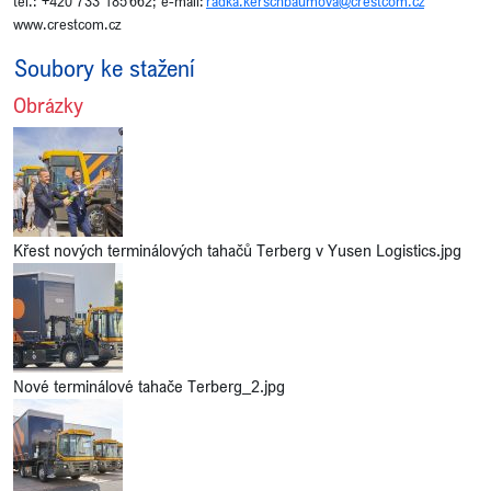
tel.: +420 733 185 662; e-mail:
radka.kerschbaumova@crestcom.cz
www.crestcom.cz
Soubory ke stažení
Obrázky
Křest nových terminálových tahačů Terberg v Yusen Logistics.jpg
Nové terminálové tahače Terberg_2.jpg