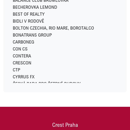
HUISMAN
BECHEROVKA LEMOND
IKONIX
BEST OF REALTY
IN CATERING
BIDLI V RODOVĚ
INVESCO
BOLTON CZECHIA, RIO MARE, BOROTALCO
JC-Metal
BONATRANS GROUP
LEKVI DEVELOPMENT
CARBONEG
LINKCITY
CON CS
LOGICOR
CONTERA
LOXONE
CRESCON
LUXENT
CTP
LYNX
CYRRUS FX
METLIFE
ČESKÁ RADA PRO ŠETRNÉ BUDOVY
MODELIUM
DACHSER CZECH REPUBLIC
MSID (Moravskoslezské Investice a Development)
DARAMIS
NEW WIND PRODUCTION S.R.O.
Di5 ARCHITEKTI INŽENÝŘI
OSTROJ
DRŮBEŽÁŘSKÝ ZÁVOD KLATOVY
OVAK
DŮM SE ZELENOU STŘECHOU
PASSERINVEST GROUP
Crest Praha
EFKO