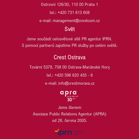
PLANEO
EMA DATA
Ostrovní 126/30, 110 00 Praha 1
PLANRADAR ČR
GES REAL
tel.: +420 731 613 608
PLZEŇSKÝ PRAZDROJ, PIVOVAR RADEGAST
HARIBO CZ
e-mail: management@crestcom.cz
PSN
HB REAVIS
Svět
REALIA GROUP
HOCHTIEF DEVELOPMENT
REALISM (DŘÍVE T.E)
Jsme součástí celosvětové sítě PR agentur IPRN.
HSBC
S pomocí partnerů zajistíme PR služby po celém světě.
SCHNEIDER ELECTRIC
ITT OSTRAVA
SP race project
JESTICO + WHILES
Crest Ostrava
TPA
JET INVESTMENT
Tovární 5378, 708 00 Ostrava-Mariánské Hory
UBM DEVELOPMENT CZECHIA
JRD/JRD GROUP
tel.: +420 596 620 435 - 6
URBANITY
KB PENZIJNÍ SPOLEČNOST
VARYÁDA KARLOVY VARY
e-mail: info@crestmorava.cz
KB SMARTPAY
VGP CZ
KOMERČNÍ BANKA
VGP HU
KOMERČNÍ POJIŠŤOVNA
VGP SK
LIEGL & DACHSER
Jsme členem
WILO
Asociace Public Relations Agentur (APRA)
LINDAB
WÜRTH
od 28. června 2005.
LINDE MATERIAL HANDLING
YIT
LUSQ
ZEHNDER
M.L. MORAN