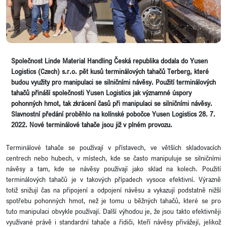
Společnost Linde Material Handling Česká republika dodala do Yusen
Logistics (Czech) s.r.o. pět kusů terminálových tahačů Terberg, které
budou využity pro manipulaci se silničními návěsy. Použití terminálových
tahačů přináší společnosti Yusen Logistics jak významné úspory
pohonných hmot, tak zkrácení časů při manipulaci se silničními návěsy.
Slavnostní předání proběhlo na kolínské pobočce Yusen Logistics 28. 7.
2022. Nové terminálové tahače jsou již v plném provozu.
Terminálové tahače se používají v přístavech, ve větších skladovacích
centrech nebo hubech, v místech, kde se často manipuluje se silničními
návěsy a tam, kde se návěsy používají jako sklad na kolech. Použití
terminálových tahačů je v takových případech vysoce efektivní. Výrazně
totiž snižují čas na připojení a odpojení návěsu a vykazují podstatně nižší
spotřebu pohonných hmot, než je tomu u běžných tahačů, které se pro
tuto manipulaci obvykle používají. Další výhodou je, že jsou takto efektivněji
využívané právě i standardní tahače a řidiči, kteří návěsy přivážejí, jelikož