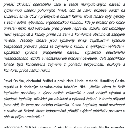
přináší zkrácení operačního času u všech manipulovaných návěsů a
významnou úsporu pohonných hmot, což se navíc příznivě odrazí na
snižování emisí CO2 v průmyslové oblasti Kolína. Nové tahače byly vybrány
s velmi dobře vybavenou ergonomickou kabinou, kde je prostor pro řidiče
umístěn nízko nad vozovkou před přední nápravou vozidla, což umožňuje
řidiči vystupovat z kabiny přímo na zem a komfortně obsluhovat zapojení
návěsu. Všechny tahače jsou vybaveny prvky zajišťujícími vysokou
bezpečnost provozu, jedná se zejména o kabinu s vynikajícím výhledem,
signalizaci správně připojeného návěsu, signalizaci opuštěného
nezabrzděného vozidla a nadstandardní pracovní osvětlení. Celá specifikace
tahače byla koncipována zejména z pohledu bezpečnosti, ekologie a
komfortu práce našich řidičů.
Pavel Osička, obchodní ředitel a prokurista Linde Material Handling Česká
republika k dodaným terminálovým tahačům říká:
„Naším cílem je řešit
logistické problémy a výzvy našich zákazníků z celé oblasti výrobní a
skladové logistiky, přinášet jim efektivní a výkonná řešení. V tomto případě
jsme rádi, že jsme pro našeho zákazníka, Yusen Logistics, mohli navrhnout
a realizovat řešení, které jednoznačně přináší zvýšení efektivity provozu v
oblasti příjmu materiálu."
Fotografie č. 1:
Pásku slavnostně přestřihli zleva: Bohumír Myslín, manažer