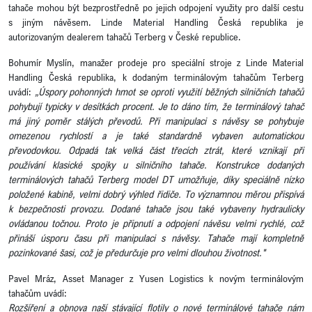
tahače mohou být bezprostředně po jejich odpojení využity pro další cestu
s jiným návěsem. Linde Material Handling Česká republika je
autorizovaným dealerem tahačů Terberg v České republice.
Bohumír Myslín, manažer prodeje pro speciální stroje z Linde Material
Handling Česká republika, k dodaným terminálovým tahačům Terberg
uvádí:
„Úspory pohonných hmot se oproti využití běžných silničních tahačů
pohybují typicky v desítkách procent. Je to dáno tím, že terminálový tahač
má jiný poměr stálých převodů. Při manipulaci s návěsy se pohybuje
omezenou rychlostí a je také standardně vybaven automatickou
převodovkou. Odpadá tak velká část třecích ztrát, které vznikají při
používání klasické spojky u silničního tahače. Konstrukce dodaných
terminálových tahačů Terberg model DT umožňuje, díky speciálně nízko
položené kabině, velmi dobrý výhled řidiče. To významnou měrou přispívá
k bezpečnosti provozu. Dodané tahače jsou také vybaveny hydraulicky
ovládanou točnou. Proto je připnutí a odpojení návěsu velmi rychlé, což
přináší úsporu času při manipulaci s návěsy. Tahače mají kompletně
pozinkované šasi, což je předurčuje pro velmi dlouhou životnost."
Pavel Mráz, Asset Manager z Yusen Logistics k novým terminálovým
tahačům uvádí:
Rozšíření a obnova naší stávající flotily o nové terminálové tahače nám