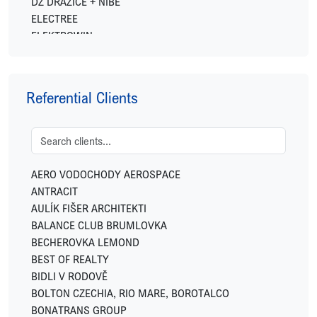
DZ DRAŽICE + NIBE
ELECTREE
ELEKTROWIN
ENERGY FINANCIAL GROUP
EXPO REAL
FETTERS
Referential Clients
FIDELITY INTERNATIONAL
FINGO
FUTTEC
GEMO
GEOSAN DEVELOPMENT
AERO VODOCHODY AEROSPACE
GREENBUDDIES
ANTRACIT
HOME CREDIT
AULÍK FIŠER ARCHITEKTI
HSF SYSTEM
BALANCE CLUB BRUMLOVKA
HUISMAN
BECHEROVKA LEMOND
IKONIX
BEST OF REALTY
IN CATERING
BIDLI V RODOVĚ
INVESCO
BOLTON CZECHIA, RIO MARE, BOROTALCO
JC-Metal
BONATRANS GROUP