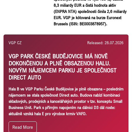
8,3 miliardy EUR a čistá hodnota aktiv
(ENPRA NTA) společnosti činila 2,6 miliardy
EUR. VGP
je kótovaná na burze
Euronext
Brussels (ISIN: BE0003878957).
VGP CZ
Released: 28.07.2026
VGP PARK ČESKÉ BUDĚJOVICE MÁ NOVĚ
DOKONČENOU A PLNĚ OBSAZENOU HALU.
NOVÝM NÁJEMCEM PARKU JE SPOLEČNOST
DIRECT AUTO
Hala B ve VGP Parku České Budějovice je plně obsazena – posledním
nájemcem se stala společnost Direct auto. Budova nabízí kombinaci
skladových, prodejních a kancelářských prostor v tzv. konceptu Small
Business Unit. Park s přímým napojením na dálnici D3 dál roste:
aktuálně vzniká hala E pro výrobce krmiv VAFO.
Read More