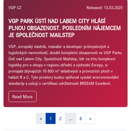
VGP CZ
Released: 13.03.2025
VGP PARK ÚSTÍ NAD LABEM CITY HLÁSÍ
PLNOU OBSAZENOST. POSLEDNÍM NÁJEMCEM
JE SPOLEČNOST MAILSTEP
VGP, evropský vlastník, manažer a developer průmyslových a
logistických nemovitostí, dosáhl kompletní obsazenosti ve VGP Parku
Ústí nad Labem City. Společnost Mailstep, lídr na trhu komplexní
logistiky pro e-shopy v regionu střední a východní Evropy, si
pronajala zbývajících 18 800 m² skladových a provozních ploch v
halách B a C. Tyto prostory budou splňovat vysoké environmentální
standardy a usilují o certifikaci udržitelnosti BREEAM Excellent.
Read More
«
1
2
...
8
»