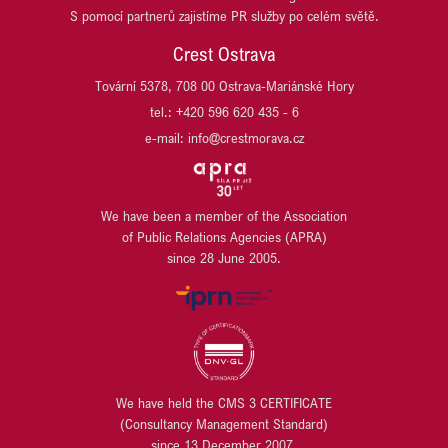
S pomocí partnerů zajistíme PR služby po celém světě.
SCHNEIDER ELECTRIC
ITT OSTRAVA
SP race project
JESTICO + WHILES
Crest Ostrava
TPA
JET INVESTMENT
Tovární 5378, 708 00 Ostrava-Mariánské Hory
UBM DEVELOPMENT CZECHIA
JRD/JRD GROUP
tel.: +420 596 620 435 - 6
URBANITY
KB PENZIJNÍ SPOLEČNOST
VARYÁDA KARLOVY VARY
e-mail: info@crestmorava.cz
KB SMARTPAY
VGP CZ
KOMERČNÍ BANKA
VGP HU
KOMERČNÍ POJIŠŤOVNA
VGP SK
LIEGL & DACHSER
We have been a member of the Association
WILO
of Public Relations Agencies (APRA)
LINDAB
WÜRTH
since 28 June 2005.
LINDE MATERIAL HANDLING
YIT
LUSQ
ZEHNDER
M.L. MORAN
ZEITGEIST ASSET MANAGEMENT / ZEITRAUM
MANSITO DEVELOPMENT
MANUTAN s.r.o.
MILLENIUM TECHNOLOGIES
We have held the CMS 3 CERTIFICATE
MIPIM
(Consultancy Management Standard)
MODRÁ PYRAMIDA STAVEBNÍ SPOŘITELNA
since 13 December 2007.