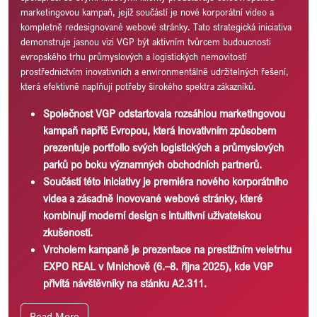
marketingovou kampaň, jejíž součástí je nové korporátní video a
kompletně redesignované webové stránky. Tato strategická iniciativa
demonstruje jasnou vizi VGP být aktivním tvůrcem budoucnosti
evropského trhu průmyslových a logistických nemovitostí
prostřednictvím inovativních a environmentálně udržitelných řešení,
která efektivně naplňují potřeby širokého spektra zákazníků.
Společnost VGP odstartovala rozsáhlou marketingovou
kampaň napříč Evropou, která inovativním způsobem
prezentuje portfolio svých logistických a průmyslových
parků po boku významných obchodních partnerů.
Součástí této iniciativy je premiéra nového korporátního
videa a zásadně inovované webové stránky, které
kombinují moderní design s intuitivní uživatelskou
zkušeností.
Vrcholem kampaně je prezentace na prestižním veletrhu
EXPO REAL v Mnichově (6.–8. října 2025), kde VGP
přivítá návštěvníky na stánku A2.311.
Read More