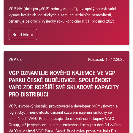
VGP NV (dále jen „VGP“ nebo „skupina“), evropský poskytovatel
vysoce kvalitních logistických a semiindustriálních nemovitostí,
oznamuje celoroční výsledky roku končícího k 31. prosinci 2025:
Read More
VGP CZ
Released: 15.12.2025
VGP OZNAMUJE NOVÉHO NÁJEMCE VE VGP
PARKU ČESKÉ BUDĚJOVICE. SPOLEČNOST
VAFO ZDE ROZŠÍŘÍ SVÉ SKLADOVÉ KAPACITY
PRO DISTRIBUCI
VGP, evropský vlastník, provozovatel a developer průmyslových a
logistických nemovitostí, oznámil uzavření nájemní smlouvy se
společností VAFO Praha spadající do mezinárodní skupiny VAFO
Group, jež je výrobcem super prémiových krmiv pro domácí zvířata.
VAFO si v rámci VGP Parku České Budějovice pronajme halu E s