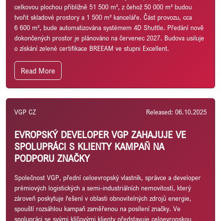
celkovou plochou přibližně 51 500 m², z čehož 50 000 m² budou
tvořit skladové prostory a 1 500 m² kanceláře. Část provozu, cca
6 600 m², bude automatizována systémem 4D Shuttle. Předání nově
dokončených prostor je plánováno na červenec 2027. Budova usiluje
o získání zelené certifikace BREEAM ve stupni Excellent.
Read More
VGP CZ
Released: 06.10.2025
EVROPSKÝ DEVELOPER VGP ZAHAJUJE VE
SPOLUPRÁCI S KLIENTY KAMPAŇ NA
PODPORU ZNAČKY
Společnost VGP, přední celoevropský vlastník, správce a developer
prémiových logistických a semi-industriálních nemovitostí, který
zároveň poskytuje řešení v oblasti obnovitelných zdrojů energie,
spouští rozsáhlou kampaň zaměřenou na posílení značky. Ve
spolupráci se svými klíčovými klienty představuje celoevropskou