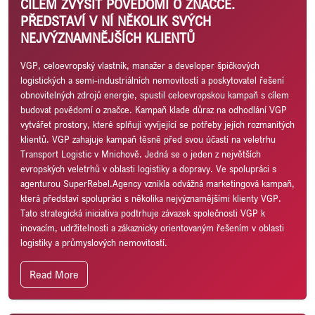
CÍLEM ZVÝŠIT POVĚDOMÍ O ZNAČCE.
PŘEDSTAVÍ V NÍ NĚKOLIK SVÝCH
NEJVÝZNAMNĚJŠÍCH KLIENTŮ
VGP, celoevropský vlastník, manažer a developer špičkových
logistických a semi-industriálních nemovitostí a poskytovatel řešení
obnovitelných zdrojů energie, spustil celoevropskou kampaň s cílem
budovat povědomí o značce. Kampaň klade důraz na odhodlání VGP
vytvářet prostory, které splňují vyvíjející se potřeby jejích rozmanitých
klientů. VGP zahajuje kampaň těsně před svou účastí na veletrhu
Transport Logistic v Mnichově. Jedná se o jeden z největších
evropských veletrhů v oblasti logistiky a dopravy. Ve spolupráci s
agenturou SuperRebel.Agency vznikla odvážná marketingová kampaň,
která představí spolupráci s několika nejvýznamějšími klienty VGP.
Tato strategická iniciativa podtrhuje závazek společnosti VGP k
inovacím, udržitelnosti a zákaznicky orientovaným řešením v oblasti
logistiky a průmyslových nemovitostí.
Read More