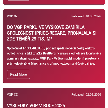
VGP CZ
Released: 18.06.2026
DO VGP PARKU VE VYŠKOVĚ ZAMÍŘILA
SPOLEČNOST IPRICE-RECARE, PRONAJALA SI
ZDE TÉMĚŘ 29 TIS. M²
Společnost IPRICE-RECARE, pod níž spadá největší český elektro
outlet iPrice a také značka BestBerg, v areálu sjednotí své logistické a
administrativní kapacity. VGP Park Vyškov nabízí moderní prostory v
průmyslové zóně Marchanice s přímou vazbou na klíčové dálnice.
Read More
VGP CZ
Released: 02.03.2026
VÝSLEDKY VGP V ROCE 2025