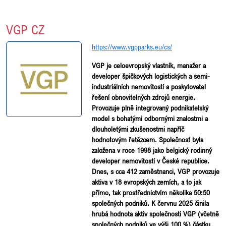
VGP CZ
https://www.vgpparks.eu/cs/
VGP je celoevropský vlastník, manažer a
developer špičkových logistických a semi-
industriálních nemovitostí a poskytovatel
řešení obnovitelných zdrojů energie.
Provozuje plně integrovaný podnikatelský
model s bohatými odbornými znalostmi a
dlouholetými zkušenostmi napříč
hodnotovým řetězcem. Společnost byla
založena v roce 1998 jako belgický rodinný
developer nemovitostí v České republice.
Dnes, s cca 412 zaměstnanci, VGP provozuje
aktiva v 18 evropských zemích, a to jak
přímo, tak prostřednictvím několika 50:50
společných podniků. K červnu 2025 činila
hrubá hodnota aktiv společnosti VGP (včetně
společných podniků ve výši 100 %) částku