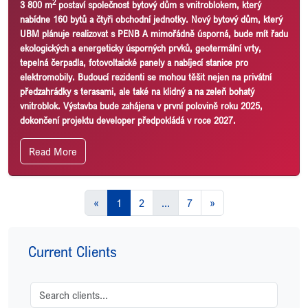
2
3 800 m
postaví společnost bytový dům s vnitroblokem, který
nabídne 160 bytů a čtyři obchodní jednotky. Nový bytový dům, který
UBM plánuje realizovat s PENB A mimořádně úsporná, bude mít řadu
ekologických a energeticky úsporných prvků, geotermální vrty,
tepelná čerpadla, fotovoltaické panely a nabíjecí stanice pro
elektromobily. Budoucí rezidenti se mohou těšit nejen na privátní
předzahrádky s terasami, ale také na klidný a na zeleň bohatý
vnitroblok. Výstavba bude zahájena v první polovině roku 2025,
dokončení projektu developer předpokládá v roce 2027.
Read More
«
1
2
...
7
»
Current Clients