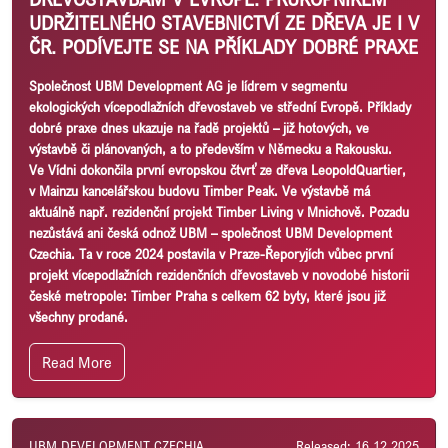
UDRŽITELNÉHO STAVEBNICTVÍ ZE DŘEVA JE I V
ČR. PODÍVEJTE SE NA PŘÍKLADY DOBRÉ PRAXE
Společnost UBM Development AG je lídrem v segmentu
ekologických vícepodlažních dřevostaveb ve střední Evropě. Příklady
dobré praxe dnes ukazuje na řadě projektů – již hotových, ve
výstavbě či plánovaných, a to především v Německu a Rakousku.
Ve Vídni dokončila první evropskou čtvrť ze dřeva LeopoldQuartier,
v Mainzu kancelářskou budovu Timber Peak. Ve výstavbě má
aktuálně např. rezidenční projekt Timber Living v Mnichově. Pozadu
nezůstává ani česká odnož UBM – společnost UBM Development
Czechia. Ta v roce 2024 postavila v Praze-Řeporyjích vůbec první
projekt vícepodlažních rezidenčních dřevostaveb v novodobé historii
české metropole: Timber Praha s celkem 62 byty, které jsou již
všechny prodané.
Read More
UBM DEVELOPMENT CZECHIA
Released: 16.12.2025