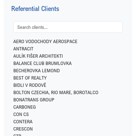
FETTERS
Referential Clients
FIDELITY INTERNATIONAL
FINGO
FUTTEC
GEMO
GEOSAN DEVELOPMENT
AERO VODOCHODY AEROSPACE
GREENBUDDIES
ANTRACIT
HOME CREDIT
AULÍK FIŠER ARCHITEKTI
HSF SYSTEM
BALANCE CLUB BRUMLOVKA
HUISMAN
BECHEROVKA LEMOND
IKONIX
BEST OF REALTY
IN CATERING
BIDLI V RODOVĚ
INVESCO
BOLTON CZECHIA, RIO MARE, BOROTALCO
JC-Metal
BONATRANS GROUP
LEKVI DEVELOPMENT
CARBONEG
LINKCITY
CON CS
LOGICOR
CONTERA
LOXONE
CRESCON
LUXENT