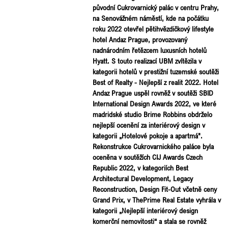
původní Cukrovarnický palác v centru Prahy,
na Senovážném náměstí, kde na počátku
roku 2022 otevřel pětihvězdičkový lifestyle
hotel Andaz Prague, provozovaný
nadnárodním řetězcem luxusních hotelů
Hyatt. S touto realizací UBM zvítězila v
kategorii hotelů v prestižní tuzemské soutěži
Best of Realty - Nejlepší z realit 2022. Hotel
Andaz Prague uspěl rovněž v soutěži SBID
International Design Awards 2022, ve které
madridské studio Brime Robbins obdrželo
nejlepší ocenění za interiérový design v
kategorii „Hotelové pokoje a apartmá".
Rekonstrukce Cukrovarnického paláce byla
oceněna v soutěžích CIJ Awards Czech
Republic 2022, v kategoriích Best
Architectural Development, Legacy
Reconstruction, Design Fit-Out včetně ceny
Grand Prix, v ThePrime Real Estate vyhrála v
kategorii „Nejlepší interiérový design
komerční nemovitosti“ a stala se rovněž