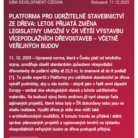
UBM DEVELOPMENT CZECHIA
Released: 11.12.2025
PLATFORMA PRO UDRŽITELNÉ STAVEBNICTVÍ
ZE DŘEVA: LETOS PŘIJATÁ ZMĚNA
LEGISLATIVY UMOŽNÍ V ČR VĚTŠÍ VÝSTAVBU
VÍCEPODLAŽNÍCH DŘEVOSTAVEB – VČETNĚ
VEŘEJNÝCH BUDOV
11. 12. 2025 – Upravená norma, která v Česku platí od letošního
srpna, umožňuje stavět standardním způsobem vícepodlažní
dřevostavby do požární výšky až 22,5 m, to znamená až do 8 podlaží
[1]
. To podle expertů z Platformy pro udržitelné stavebnictví ze dřeva
vytváří podmínky, aby u nás mohlo – stejně jako v řadě zemí západní
Evropy – vznikat více ekologických staveb z tohoto udržitelného
materiálu. Na budoucí vývoj tímto směrem již nyní ukazuje řada
zajímavých projektů, které letos byly v ČR dokončeny nebo jsou ve
stadiu realizace. Využití dřeva je stále více vidět také
v architektonických soutěžích. K tomuto trendu se přidává i státní
správa: plánovaných projektů a vypisovaných tendrů na výstavbu
vícepodlažních veřejných budov ze dřeva postupně přibývá.