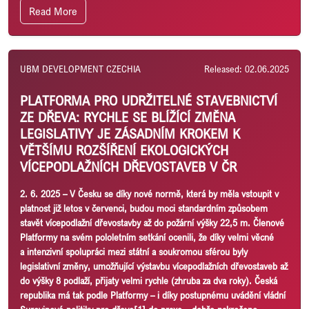
Read More
UBM DEVELOPMENT CZECHIA
Released: 02.06.2025
PLATFORMA PRO UDRŽITELNÉ STAVEBNICTVÍ
ZE DŘEVA: RYCHLE SE BLÍŽÍCÍ ZMĚNA
LEGISLATIVY JE ZÁSADNÍM KROKEM K
VĚTŠÍMU ROZŠÍŘENÍ EKOLOGICKÝCH
VÍCEPODLAŽNÍCH DŘEVOSTAVEB V ČR
2. 6. 2025 – V Česku se díky nové normě, která by měla vstoupit v
platnost již letos v červenci, budou moci standardním způsobem
stavět vícepodlažní dřevostavby až do požární výšky 22,5 m. Členové
Platformy na svém pololetním setkání ocenili, že díky velmi věcné
a intenzivní spolupráci mezi státní a soukromou sférou byly
legislativní změny, umožňující výstavbu vícepodlažních dřevostaveb až
do výšky 8 podlaží, přijaty velmi rychle (zhruba za dva roky). Česká
republika má tak podle Platformy – i díky postupnému uvádění vládní