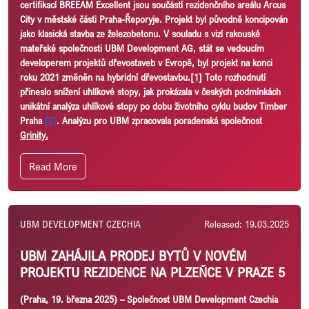
certifikací BREEAM Excellent jsou součástí rezidenčního areálu Arcus
City v městské části Praha-Řeporyje. Projekt byl původně koncipován
jako klasická stavba ze železobetonu. V souladu s vizí rakouské
mateřské společnosti UBM Development AG, stát se vedoucím
developerem projektů dřevostaveb v Evropě, byl projekt na konci
roku 2021 změněn na hybridní dřevostavbu.
[1]
Toto rozhodnutí
přineslo snížení uhlíkové stopy, jak prokázala v českých podmínkách
unikátní analýza uhlíkové stopy po dobu životního cyklu budov Timber
Praha
[2]
. Analýzu pro UBM zpracovala poradenská společnost
Grinity.
Read More
UBM DEVELOPMENT CZECHIA
Released: 19.03.2025
UBM ZAHÁJILA PRODEJ BYTŮ V NOVÉM
PROJEKTU REZIDENCE NA PLZEŇCE V PRAZE 5
(Praha, 19. března 2025)
– Společnost UBM Development Czechia