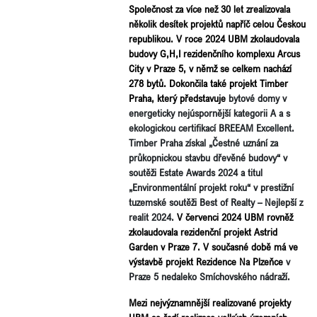
Společnost za více než 30 let zrealizovala
několik desítek projektů napříč celou Českou
republikou. V roce 2024 UBM zkolaudovala
budovy G,H,I rezidenčního komplexu Arcus
City v Praze 5, v němž se celkem nachází
278 bytů. Dokončila také projekt Timber
Praha, který představuje
bytové domy v
energeticky nejúspornější kategorii A a s
ekologickou certifikací BREEAM Excellent.
Timber Praha získal „Čestné uznání za
průkopnickou stavbu dřevěné budovy“ v
soutěži Estate Awards 2024 a titul
„Environmentální projekt roku“ v prestižní
tuzemské soutěži Best of Realty – Nejlepší z
realit 2024.
V červenci 2024 UBM rovněž
zkolaudovala rezidenční projekt Astrid
Garden v Praze 7. V současné době má ve
výstavbě projekt Rezidence Na Plzeňce
v
Praze 5 nedaleko Smíchovského nádraží.
Mezi nejvýznamnější realizované projekty