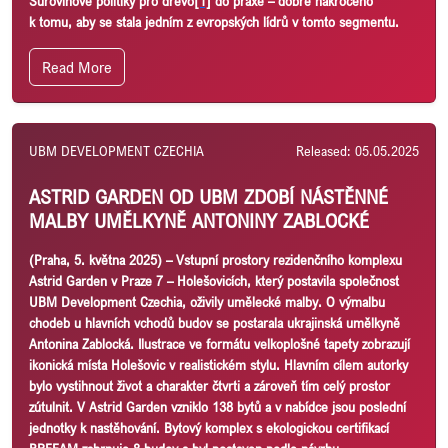
Surovinové politiky pro dřevo
[1]
do praxe – dobře nakročeno
k tomu, aby se stala jedním z evropských lídrů v tomto segmentu.
Read More
UBM DEVELOPMENT CZECHIA
Released: 05.05.2025
ASTRID GARDEN OD UBM ZDOBÍ NÁSTĚNNÉ
MALBY UMĚLKYNĚ ANTONINY ZABLOCKÉ
(Praha, 5. května 2025)
– Vstupní prostory rezidenčního komplexu
Astrid Garden v Praze 7 – Holešovicích, který postavila společnost
UBM Development Czechia, oživily umělecké malby. O výmalbu
chodeb u hlavních vchodů budov se postarala ukrajinská umělkyně
Antonina Zablocká. Ilustrace ve formátu velkoplošné tapety zobrazují
ikonická místa Holešovic v realistickém stylu. Hlavním cílem autorky
bylo
vystihnout život a charakter čtvrti a zároveň tím celý prostor
zútulnit. V Astrid Garden vzniklo 138 bytů a v nabídce jsou poslední
jednotky k nastěhování. Bytový komplex s ekologickou certifikací