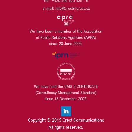
tel.: +420 596 620 435 - 6
URBANITY
KB PENZIJNÍ SPOLEČNOST
VARYÁDA KARLOVY VARY
e-mail: info@crestmorava.cz
KB SMARTPAY
VGP CZ
KOMERČNÍ BANKA
VGP HU
KOMERČNÍ POJIŠŤOVNA
VGP SK
LIEGL & DACHSER
We have been a member of the Association
WILO
of Public Relations Agencies (APRA)
LINDAB
WÜRTH
since 28 June 2005.
LINDE MATERIAL HANDLING
YIT
LUSQ
ZEHNDER
M.L. MORAN
ZEITGEIST ASSET MANAGEMENT / ZEITRAUM
MANSITO DEVELOPMENT
MANUTAN s.r.o.
MILLENIUM TECHNOLOGIES
We have held the CMS 3 CERTIFICATE
MIPIM
(Consultancy Management Standard)
MODRÁ PYRAMIDA STAVEBNÍ SPOŘITELNA
since 13 December 2007.
MORAVSKOSLEZSKÝ PAKT ZAMĚSTNANOSTI
MT LEGAL
OBERMEYER HELIKA
Copyright © 2015 Crest Communications
OBCHODNÍ CENTRUM QUADRIO
All rights reserved.
OBJEDNÁME