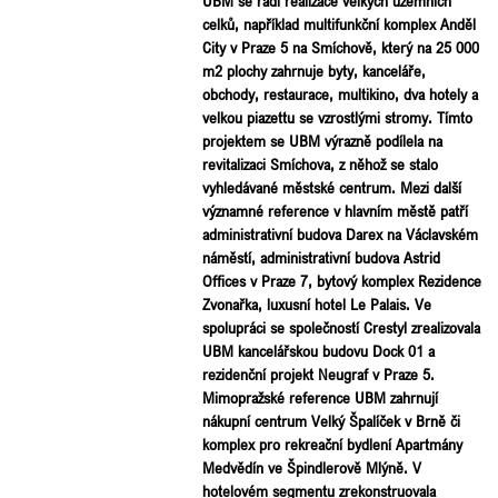
UBM se řadí realizace velkých územních
celků, například multifunkční komplex Anděl
City v Praze 5 na Smíchově, který na 25 000
m2 plochy zahrnuje byty, kanceláře,
obchody, restaurace, multikino, dva hotely a
velkou piazettu se vzrostlými stromy. Tímto
projektem se UBM výrazně podílela na
revitalizaci Smíchova, z něhož se stalo
vyhledávané městské centrum. Mezi další
významné reference v hlavním městě patří
administrativní budova Darex na Václavském
náměstí, administrativní budova Astrid
Offices v Praze 7, bytový komplex Rezidence
Zvonařka, luxusní hotel Le Palais. Ve
spolupráci se společností Crestyl zrealizovala
UBM kancelářskou budovu Dock 01 a
rezidenční projekt Neugraf v Praze 5.
Mimopražské reference UBM zahrnují
nákupní centrum Velký Špalíček v Brně či
komplex pro rekreační bydlení Apartmány
Medvědín ve Špindlerově Mlýně. V
hotelovém segmentu zrekonstruovala