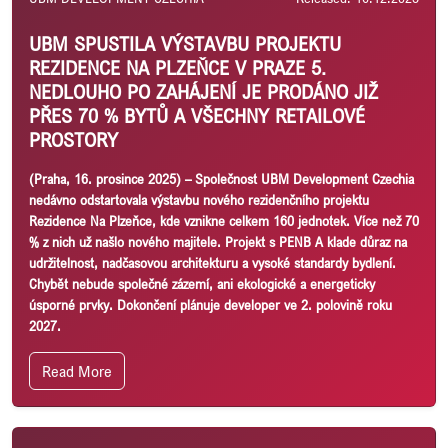
UBM SPUSTILA VÝSTAVBU PROJEKTU
REZIDENCE NA PLZEŇCE V PRAZE 5.
NEDLOUHO PO ZAHÁJENÍ JE PRODÁNO JIŽ
PŘES 70 % BYTŮ A VŠECHNY RETAILOVÉ
PROSTORY
(Praha, 16. prosince 2025)
– Společnost UBM Development Czechia
nedávno odstartovala výstavbu nového rezidenčního projektu
Rezidence Na Plzeňce, kde vznikne celkem 160 jednotek. Více než 70
% z nich už našlo nového majitele. Projekt s PENB A klade důraz na
udržitelnost, nadčasovou architekturu a vysoké standardy bydlení.
Chybět nebude společné zázemí, ani ekologické a energeticky
úsporné prvky. Dokončení plánuje developer ve 2. polovině roku
2027.
Read More