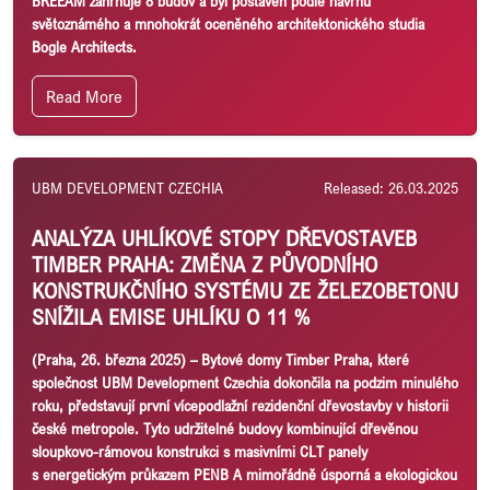
BREEAM zahrnuje 8 budov a byl postaven podle návrhu
světoznámého a mnohokrát oceněného architektonického studia
Bogle Architects.
Read More
UBM DEVELOPMENT CZECHIA
Released: 26.03.2025
ANALÝZA UHLÍKOVÉ STOPY DŘEVOSTAVEB
TIMBER PRAHA: ZMĚNA Z PŮVODNÍHO
KONSTRUKČNÍHO SYSTÉMU ZE ŽELEZOBETONU
SNÍŽILA EMISE UHLÍKU O 11 %
(Praha, 26. března 2025)
– Bytové domy Timber Praha, které
společnost UBM Development Czechia dokončila na podzim minulého
roku, představují první vícepodlažní rezidenční dřevostavby v historii
české metropole. Tyto udržitelné budovy kombinující dřevěnou
sloupkovo-rámovou konstrukci s masivními CLT panely
s energetickým průkazem PENB A mimořádně úsporná a ekologickou