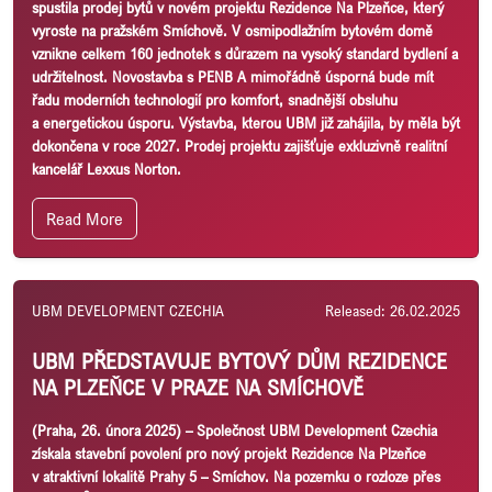
spustila prodej bytů v novém projektu Rezidence Na Plzeňce, který
vyroste na pražském Smíchově. V osmipodlažním bytovém domě
vznikne celkem 160 jednotek s důrazem na vysoký standard bydlení a
udržitelnost. Novostavba s PENB A mimořádně úsporná bude mít
řadu moderních technologií pro komfort, snadnější obsluhu
a energetickou úsporu. Výstavba, kterou UBM již zahájila, by měla být
dokončena v roce 2027. Prodej projektu zajišťuje exkluzivně realitní
kancelář Lexxus Norton.
Read More
UBM DEVELOPMENT CZECHIA
Released: 26.02.2025
UBM PŘEDSTAVUJE BYTOVÝ DŮM REZIDENCE
NA PLZEŇCE V PRAZE NA SMÍCHOVĚ
(Praha, 26. února 2025)
– Společnost UBM Development Czechia
získala stavební povolení pro nový projekt Rezidence Na Plzeňce
v atraktivní lokalitě Prahy 5 – Smíchov. Na pozemku o rozloze přes