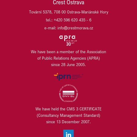
Crest Ostrava
TPA
JET INVESTMENT
Tovární 5378, 708 00 Ostrava-Mariánské Hory
UBM DEVELOPMENT CZECHIA
JRD/JRD GROUP
tel.: +420 596 620 435 - 6
URBANITY
KB PENZIJNÍ SPOLEČNOST
VARYÁDA KARLOVY VARY
e-mail: info@crestmorava.cz
KB SMARTPAY
VGP CZ
KOMERČNÍ BANKA
VGP HU
KOMERČNÍ POJIŠŤOVNA
VGP SK
LIEGL & DACHSER
We have been a member of the Association
WILO
of Public Relations Agencies (APRA)
LINDAB
WÜRTH
since 28 June 2005.
LINDE MATERIAL HANDLING
YIT
LUSQ
ZEHNDER
M.L. MORAN
ZEITGEIST ASSET MANAGEMENT / ZEITRAUM
MANSITO DEVELOPMENT
MANUTAN s.r.o.
MILLENIUM TECHNOLOGIES
We have held the CMS 3 CERTIFICATE
MIPIM
(Consultancy Management Standard)
MODRÁ PYRAMIDA STAVEBNÍ SPOŘITELNA
since 13 December 2007.
MORAVSKOSLEZSKÝ PAKT ZAMĚSTNANOSTI
MT LEGAL