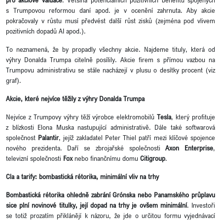
s Trumpovou reformou daní apod. je v ocenění zahrnuta. Aby akcie
pokračovaly v růstu musí předvést další růst zisků (zejména pod vlivem
pozitivních dopadů AI apod.).
To neznamená, že by propadly všechny akcie. Najdeme tituly, která od
výhry Donalda Trumpa citelně posílily. Akcie firem s přímou vazbou na
Trumpovu administrativu se stále nacházejí v plusu o desítky procent (viz
graf).
Akcie, které nejvíce těžily z výhry Donalda Trumpa
Nejvíce z Trumpovy výhry těží výrobce elektromobilů
Tesla
, který profituje
z blízkosti Elona Muska nastupující administrativě. Dále také softwarová
společnost
Palantir
, jejíž zakladatel Peter Thiel patří mezi klíčové spojence
nového prezidenta. Daří se zbrojařské společnosti
Axon
Enterprise
,
televizní společnosti
Fox
nebo finančnímu domu
Citigroup
.
Cla a tarify: bombastická rétorika, minimální vliv na trhy
Bombastická rétorika ohledně zabrání Grónska nebo Panamského průplavu
sice plní novinové titulky, její dopad na trhy je ovšem minimální
. Investoři
se totiž prozatím přiklánějí k názoru, že jde o určitou formu vyjednávací