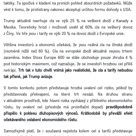
taktiky. Ta spočívá v kladení na prvních pohled absurdních požadavků. Může
vést k tomu, že protistrany nakonec akceptují určitou formu dohody s USA.
Trump aktuálně navrhuje cla ve výši 25 % na veškeré zboží z Kanady a
Mexika. Teoreticky hrozí i možností uvalit až 60% cla na veškerý dovoz
z Číny. Ve hře jsou i tarify ve výši 20 % na dovoz zboží z Evropské unie.
Většina investorů a ekonomů očekává, že jsou reálná cla na čínská zboží
(nicméně nižší než 60 %). Cla na evropské zboží aktuálně nejsou trhem
zaceněna. Index Stoxx Europe 600 se stále obchoduje pouze zhruba 4 %
pod historickým maximem, což naznačuje, že se investoři hrozbou cel příliš
netrápí.
Trh tak v tuto chvíli vnímá jako realistické, že cla a tarify nebudou
tak přísné, jak Trump avizuje
.
V tomto kontextu potom představuje hrozba uvalení cel riziko, jelikož by
představovala překvapení, na které trh nesází. Na druhou stranu
v aktuálním prostředí, kde hlavní rizika vycházejí z přílišného ekonomického
růstu, by uvalení cel (přestože má proinflační dopad)
pravděpodobně
přispělo k poklesu dluhopisových výnosů. Krátkodobě by převážil efekt
očekávaného oslabení ekonomického růstu
.
Samozřejmě platí, že i současná nejistota kolem cel a tarifů představuje