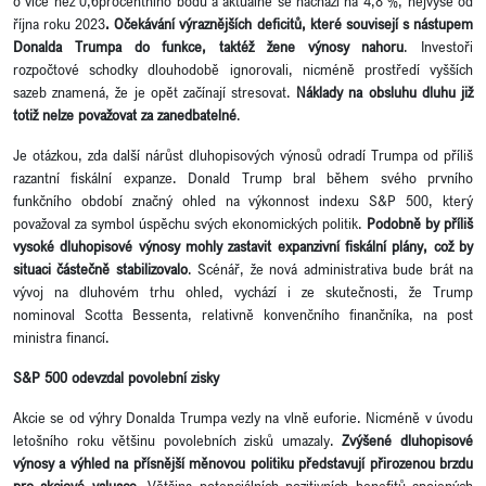
o více než 0,6procentního bodu a aktuálně se nachází na 4,8 %, nejvýše od
října roku 2023
. Očekávání výraznějších deficitů, které souvisejí s nástupem
Donalda Trumpa do funkce, taktéž žene výnosy nahoru
. Investoři
rozpočtové schodky dlouhodobě ignorovali, nicméně prostředí vyšších
sazeb znamená, že je opět začínají stresovat.
Náklady na obsluhu dluhu již
totiž nelze považovat za zanedbatelné
.
Je otázkou, zda další nárůst dluhopisových výnosů odradí Trumpa od příliš
razantní fiskální expanze. Donald Trump bral během svého prvního
funkčního období značný ohled na výkonnost indexu S&P 500, který
považoval za symbol úspěchu svých ekonomických politik.
Podobně by příliš
vysoké dluhopisové výnosy mohly zastavit expanzivní fiskální plány, což by
situaci částečně stabilizovalo
. Scénář, že nová administrativa bude brát na
vývoj na dluhovém trhu ohled, vychází i ze skutečnosti, že Trump
nominoval Scotta Bessenta, relativně konvenčního finančníka, na post
ministra financí.
S&P 500 odevzdal povolební zisky
Akcie se od výhry Donalda Trumpa vezly na vlně euforie. Nicméně v úvodu
letošního roku většinu povolebních zisků umazaly.
Zvýšené dluhopisové
výnosy a výhled na přísnější měnovou politiku představují přirozenou brzdu
pro akciové valuace
. Většina potenciálních pozitivních benefitů spojených