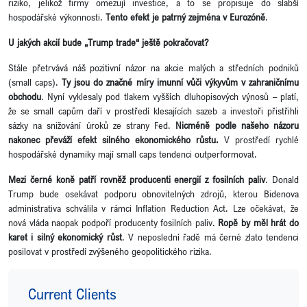
riziko, jelikož firmy omezují investice, a to se propisuje do slabší
hospodářské výkonnosti.
Tento efekt je patrný zejména v Eurozóně
.
U jakých akcií bude „Trump trade“ ještě pokračovat?
Stále přetrvává náš pozitivní názor na akcie malých a středních podniků
(small caps).
Ty jsou do značné míry imunní vůči výkyvům v zahraničnímu
obchodu
. Nyní vyklesaly pod tlakem vyšších dluhopisových výnosů – platí,
že se small capům daří v prostředí klesajících sazeb a investoři přistřihli
sázky na snižování úroků ze strany Fed.
Nicméně podle našeho názoru
nakonec převáží efekt silného ekonomického růstu.
V prostředí rychlé
hospodářské dynamiky mají small caps tendenci outperformovat.
Mezi černé koně patří rovněž producenti energií z fosilních paliv
. Donald
Trump bude osekávat podporu obnovitelných zdrojů, kterou Bidenova
administrativa schválila v rámci Inflation Reduction Act. Lze očekávat, že
nová vláda naopak podpoří producenty fosilních paliv.
Ropě by měl hrát do
karet i silný ekonomický růst
. V neposlední řadě má černé zlato tendenci
posilovat v prostředí zvýšeného geopolitického rizika.
Current Clients