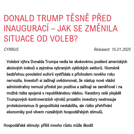
DONALD TRUMP TĚSNĚ PŘED
INAUGURACÍ – JAK SE ZMĚNILA
SITUACE OD VOLEB?
CYRRUS
Released: 15.01.2025
Volební výhra Donalda Trumpa vedla ke skokovému posílení amerických
akciových indexů a zejména vybraných cyklických sektorů. Nicméně
bezbřehou povolební euforii vystřídala s příchodem nového roku
nervozita. Investoři si začínají uvědomovat, že nástup nové vládní
administrativy nemusí přinést jen pozitiva a začínají se zaměřovat i na
možná rizika spojená s republikánskou vládou. Navzdory celé plejádě
Trumpových kontroverzních výroků prozatím investory nestresuje
protekcionismus či geopolitická nestabilita, ale riziko přehřívání
ekonomiky pod vlivem rozsáhlých hospodářských stimulů.
Hospodářské stimuly: příliš mnoho růstu může škodit