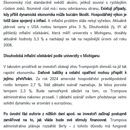
Ekonomický růst standardně svědčí akciím, jelikož souvisí s rychlejším
růstem zisků. Nicméně růst má i svou odvrácenou stranu
. Existují případy,
kdy příliš dynamická ekonomika může burzám škodit. Hospodářský výkon je
totiž úzce spojený s inflací
. A inflační problém stále nebyl vyřešen. Aktuálně
jádrové ceny v USA rostou tempem přes 3 %. Dlouhodobá (tj. tří až
pětiletá) inflační očekávání, která měří univerzita v Michiganu, dosáhly
aktuálně hodnoty 3,3 % a nacházejí se tak na nejsilnější úrovni od roku
2008.
Dlouhodobá inflační očekávání podle univerzity v Michiganu
V takovém prostředí se investoři obávají vlivu Trumpových stimulů na již tak
rapidní ekonomiku.
Daňové balíčky a ostatní opatření mohou přispět k
jejímu přehříván
í. Za rok 2024 americké hospodářství pravděpodobně
rostlo tempem 2,7 %. Náš základní scénář naznačuje, že letos poroste
tempem 2,3 %. Bude samozřejmě záležet na tom, co Trumpova
administrativa nakonec prosadí. I základní scénář ovšem představuje velmi
solidní dynamiku ve srovnání s eurozónou.
Po úvodní fázi euforie z nižších daní apod. se investoři začínají postupně
zaměřovat na to, jak vláda bude své stimuly financovat
. Trumpova
administrativa plánuje rozsáhlé škrty – z tohoto důvodu má fungovat