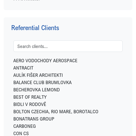
ELEKTROWIN
ENERGY FINANCIAL GROUP
EXPO REAL
FETTERS
Referential Clients
FIDELITY INTERNATIONAL
FINGO
FUTTEC
GEMO
GEOSAN DEVELOPMENT
AERO VODOCHODY AEROSPACE
GREENBUDDIES
ANTRACIT
HOME CREDIT
AULÍK FIŠER ARCHITEKTI
HSF SYSTEM
BALANCE CLUB BRUMLOVKA
HUISMAN
BECHEROVKA LEMOND
IKONIX
BEST OF REALTY
IN CATERING
BIDLI V RODOVĚ
INVESCO
BOLTON CZECHIA, RIO MARE, BOROTALCO
JC-Metal
BONATRANS GROUP
LEKVI DEVELOPMENT
CARBONEG
LINKCITY
CON CS