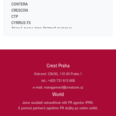
LOGICOR
CONTERA
LOXONE
CRESCON
LUXENT
CTP
LYNX
CYRRUS FX
METLIFE
ČESKÁ RADA PRO ŠETRNÉ BUDOVY
MODELIUM
DACHSER CZECH REPUBLIC
MSID (Moravskoslezské Investice a Development)
DARAMIS
NEW WIND PRODUCTION S.R.O.
Di5 ARCHITEKTI INŽENÝŘI
OSTROJ
DRŮBEŽÁŘSKÝ ZÁVOD KLATOVY
OVAK
DŮM SE ZELENOU STŘECHOU
PASSERINVEST GROUP
Crest Praha
EFKO
PLANEO
EMA DATA
Ostrovní 126/30, 110 00 Praha 1
PLANRADAR ČR
GES REAL
tel.: +420 731 613 608
PLZEŇSKÝ PRAZDROJ, PIVOVAR RADEGAST
HARIBO CZ
e-mail: management@crestcom.cz
PSN
HB REAVIS
World
REALIA GROUP
HOCHTIEF DEVELOPMENT
REALISM (DŘÍVE T.E)
Jsme součástí celosvětové sítě PR agentur IPRN.
HSBC
S pomocí partnerů zajistíme PR služby po celém světě.
SCHNEIDER ELECTRIC
ITT OSTRAVA
SP race project
JESTICO + WHILES