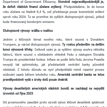
Department of Government Efficiency.
Nicméně nejpravděpodobnější je,
že deficit vládních financí zůstane zvýšený
. Předpokládáme, že do konce
roku zůstane na hladině 6,4 %, což představuje pouze kosmetické snížení
oproti roku 2024. To se promítne do vyšších dluhopisových výnosů, jelikož
bude financovaný bondovými emisemi.
Dluhopisové výnosy: srážka s realitou
Jedním z klíčových témat nového roku, které souvisí s Donaldem
Trumpem, je nárůst dluhopisových výnosů.
Ty rostou především na delším
konci výnosové křivky
. Celkově vzato je za vyššími výnosy souhra několika
faktorů, které souvisí s očekáváním ohledně Fedu a nástupem Donalda
Trumpa do prezidentské funkce. Inflace se podle šéfa Fedu Jeroma Powella
nevyvíjí tak optimisticky, jak představitelé centrální banky původně
očekávali. Z tohoto důvodu se nyní předpokládá méně razantní proces
snižování sazeb během letošního roku.
Americká centrální banka se letos
pravděpodobně vydá s úroky dolů pouze dvakrát
.
Výnosy desetiletých amerických vládních bondů se nacházejí na nejvyšší
úrovních od října 2023
Od prosincového zasedání proto vzrostl výnos klíčové desetileté splatnosti