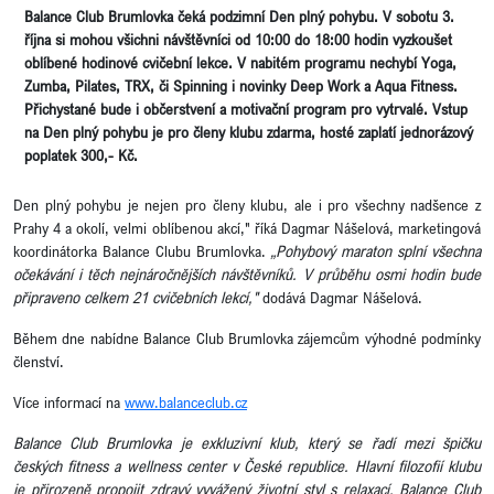
Balance Club Brumlovka čeká podzimní Den plný pohybu. V sobotu 3.
října si mohou všichni návštěvníci od 10:00 do 18:00 hodin vyzkoušet
oblíbené hodinové cvičební lekce. V nabitém programu nechybí Yoga,
Zumba, Pilates, TRX, či Spinning i novinky Deep Work a Aqua Fitness.
Přichystané bude i občerstvení a motivační program pro vytrvalé. Vstup
na Den plný pohybu je pro členy klubu zdarma, hosté zaplatí jednorázový
poplatek 300,- Kč.
Den plný pohybu je nejen pro členy klubu, ale i pro všechny nadšence z
Prahy 4 a okolí, velmi oblíbenou akcí," říká Dagmar Nášelová, marketingová
koordinátorka Balance Clubu Brumlovka.
„Pohybový maraton splní všechna
očekávání i těch nejnáročnějších návštěvníků. V průběhu osmi hodin bude
připraveno celkem 21 cvičebních lekcí,"
dodává Dagmar Nášelová.
Během dne nabídne Balance Club Brumlovka zájemcům výhodné podmínky
členství.
Více informací na
www.balanceclub.cz
Balance Club Brumlovka je exkluzivní klub, který se řadí mezi špičku
českých fitness a wellness center v České republice. Hlavní filozofií klubu
je přirozeně propojit zdravý vyvážený životní styl s relaxací. Balance Club