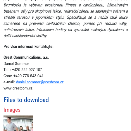
Brumlovka je vybaven prostornou fitness a cardiozónou, 25metrovým
bazénem, sály pro skupinové lekce, relaxační zónou se saunovým světem a
střešní terasou v japonském stylu. Specializuje se a nabízí také lekce
zaměřené na prevenci civilizačních chorob, pomoc při redukci váhy,
antistresové lekce, tréninkové hodiny na vyrovnání svalových dysbalancí a
další nadstandardní služby.
Pro více informací kontaktujte:
Crest Communications, a.s.
Daniel Sommer
Tel.: +420 222 927 107
Gsm: +420 778 543 041
e-mail:
daniel.sommer@crestcom.cz
www.crestcom.cz
Files to download
Images