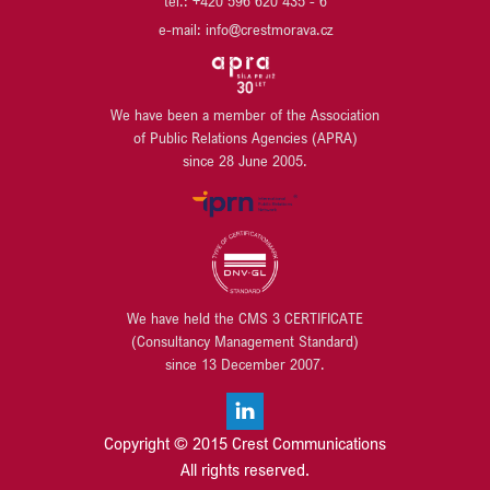
tel.: +420 596 620 435 - 6
URBANITY
KB PENZIJNÍ SPOLEČNOST
VARYÁDA KARLOVY VARY
e-mail: info@crestmorava.cz
KB SMARTPAY
VGP CZ
KOMERČNÍ BANKA
VGP HU
KOMERČNÍ POJIŠŤOVNA
VGP SK
LIEGL & DACHSER
We have been a member of the Association
WILO
of Public Relations Agencies (APRA)
LINDAB
WÜRTH
since 28 June 2005.
LINDE MATERIAL HANDLING
YIT
LUSQ
ZEHNDER
M.L. MORAN
ZEITGEIST ASSET MANAGEMENT / ZEITRAUM
MANSITO DEVELOPMENT
MANUTAN s.r.o.
MILLENIUM TECHNOLOGIES
We have held the CMS 3 CERTIFICATE
MIPIM
(Consultancy Management Standard)
MODRÁ PYRAMIDA STAVEBNÍ SPOŘITELNA
since 13 December 2007.
MORAVSKOSLEZSKÝ PAKT ZAMĚSTNANOSTI
MT LEGAL
OBERMEYER HELIKA
Copyright © 2015 Crest Communications
OBCHODNÍ CENTRUM QUADRIO
All rights reserved.
OBJEDNÁME