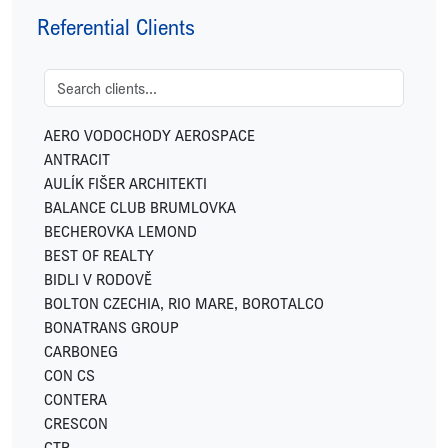
FETTERS
Referential Clients
FIDELITY INTERNATIONAL
FINGO
FUTTEC
GEMO
GEOSAN DEVELOPMENT
AERO VODOCHODY AEROSPACE
GREENBUDDIES
ANTRACIT
HOME CREDIT
AULÍK FIŠER ARCHITEKTI
HSF SYSTEM
BALANCE CLUB BRUMLOVKA
HUISMAN
BECHEROVKA LEMOND
IKONIX
BEST OF REALTY
IN CATERING
BIDLI V RODOVĚ
INVESCO
BOLTON CZECHIA, RIO MARE, BOROTALCO
JC-Metal
BONATRANS GROUP
LEKVI DEVELOPMENT
CARBONEG
LINKCITY
CON CS
LOGICOR
CONTERA
LOXONE
CRESCON
LUXENT
CTP