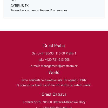
LYNX
CYRRUS FX
METLIFE
ČESKÁ RADA PRO ŠETRNÉ BUDOVY
MODELIUM
DACHSER CZECH REPUBLIC
MSID (Moravskoslezské Investice a Development)
DARAMIS
NEW WIND PRODUCTION S.R.O.
Di5 ARCHITEKTI INŽENÝŘI
OSTROJ
DRŮBEŽÁŘSKÝ ZÁVOD KLATOVY
OVAK
DŮM SE ZELENOU STŘECHOU
PASSERINVEST GROUP
Crest Praha
EFKO
PLANEO
EMA DATA
Ostrovní 126/30, 110 00 Praha 1
PLANRADAR ČR
GES REAL
tel.: +420 731 613 608
PLZEŇSKÝ PRAZDROJ, PIVOVAR RADEGAST
HARIBO CZ
e-mail: management@crestcom.cz
PSN
HB REAVIS
World
REALIA GROUP
HOCHTIEF DEVELOPMENT
REALISM (DŘÍVE T.E)
Jsme součástí celosvětové sítě PR agentur IPRN.
HSBC
S pomocí partnerů zajistíme PR služby po celém světě.
SCHNEIDER ELECTRIC
ITT OSTRAVA
SP race project
JESTICO + WHILES
Crest Ostrava
TPA
JET INVESTMENT
Tovární 5378, 708 00 Ostrava-Mariánské Hory
UBM DEVELOPMENT CZECHIA
JRD/JRD GROUP