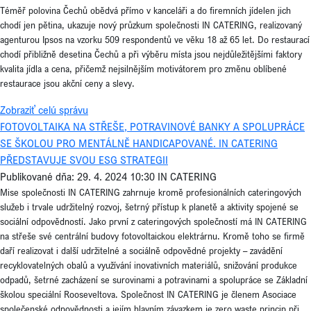
Téměř polovina Čechů obědvá přímo v kanceláři a do firemních jídelen jich
chodí jen pětina, ukazuje nový průzkum společnosti IN CATERING, realizovaný
agenturou Ipsos na vzorku 509 respondentů ve věku 18 až 65 let. Do restaurací
chodí přibližně desetina Čechů a při výběru místa jsou nejdůležitějšími faktory
kvalita jídla a cena, přičemž nejsilnějším motivátorem pro změnu oblíbené
restaurace jsou akční ceny a slevy.
Zobraziť celú správu
FOTOVOLTAIKA NA STŘEŠE, POTRAVINOVÉ BANKY A SPOLUPRÁCE
SE ŠKOLOU PRO MENTÁLNĚ HANDICAPOVANÉ. IN CATERING
PŘEDSTAVUJE SVOU ESG STRATEGII
Publikované dňa: 29. 4. 2024 10:30
IN CATERING
Mise společnosti IN CATERING zahrnuje kromě profesionálních cateringových
služeb i trvale udržitelný rozvoj, šetrný přístup k planetě a aktivity spojené se
sociální odpovědností. Jako první z cateringových společností má IN CATERING
na střeše své centrální budovy fotovoltaickou elektrárnu. Kromě toho se firmě
daří realizovat i další udržitelné a sociálně odpovědné projekty – zavádění
recyklovatelných obalů a využívání inovativních materiálů, snižování produkce
odpadů, šetrné zacházení se surovinami a potravinami a spolupráce se Základní
školou speciální Rooseveltova. Společnost IN CATERING je členem Asociace
společenské odpovědnosti a jejím hlavním závazkem je zero waste princip při