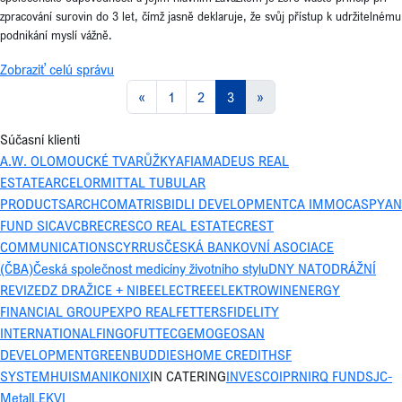
zpracování surovin do 3 let, čímž jasně deklaruje, že svůj přístup k udržitelnému
podnikání myslí vážně.
Zobraziť celú správu
«
1
2
3
»
Súčasní klienti
A.W. OLOMOUCKÉ TVARŮŽKY
AFI
AMADEUS REAL
ESTATE
ARCELORMITTAL TUBULAR
PRODUCTS
ARCHCOM
ATRIS
BIDLI DEVELOPMENT
CA IMMO
CASPYAN
FUND SICAV
CBRE
CRESCO REAL ESTATE
CREST
COMMUNICATIONS
CYRRUS
ČESKÁ BANKOVNÍ ASOCIACE
(ČBA)
Česká společnost medicíny životního stylu
DNY NATO
DRÁŽNÍ
REVIZE
DZ DRAŽICE + NIBE
ELECTREE
ELEKTROWIN
ENERGY
FINANCIAL GROUP
EXPO REAL
FETTERS
FIDELITY
INTERNATIONAL
FINGO
FUTTEC
GEMO
GEOSAN
DEVELOPMENT
GREENBUDDIES
HOME CREDIT
HSF
SYSTEM
HUISMAN
IKONIX
IN CATERING
INVESCO
IPRN
IRQ FUNDS
JC-
Metal
LEKVI