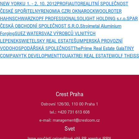
NEW YORKU 1. - 2. 10. 2012
PROFIAUTO
REALITNÍ SPOLEČNOST
ČESKÉ SPOŘITELNY
RENOMIA CZ
RI OKNA
ROCKWOOL
ROTER
HAHN
SCHWARZKOPF PROFESSIONAL
SOLIGHT HOLDING s.r.o.
SPAR
ČESKÁ OBCHODNÍ SPOLEČNOST S.R.O.
Strojmetal Aluminium
Forging
SUEZ WATER
SVAZ VÝROBCŮ VLNITÝCH
LEPENEK
SWIETELSKY REAL ESTATE
ŠUMPERSKÁ PROVOZNÍ
VODOHOSPODÁŘSKÁ SPOLEČNOST
ThePrime Real Estate Gala
TINY
COMPANY
TK DEVELOPMENT
TOUAX
TREI REAL ESTATE
WOLF THEISS
Crest Praha
Ostrovní 126/30, 110 00 Praha 1
tel.: +420 731 613 608
e-mail: management@crestcom.cz
Svet
Jsme součástí celosvětové sítě PR agentur IPRN.