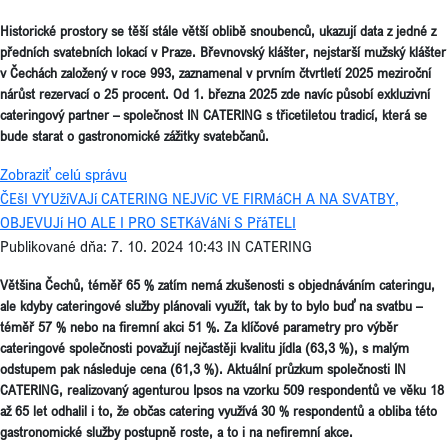
Historické prostory se těší stále větší oblibě snoubenců, ukazují data z jedné z
předních svatebních lokací v Praze. Břevnovský klášter, nejstarší mužský klášter
v Čechách založený v roce 993, zaznamenal v prvním čtvrtletí 2025 meziroční
nárůst rezervací o 25 procent. Od 1. března 2025 zde navíc působí exkluzivní
cateringový partner – společnost IN CATERING s třicetiletou tradicí, která se
bude starat o gastronomické zážitky svatebčanů.
Zobraziť celú správu
ČEšI VYUžíVAJí CATERING NEJVíC VE FIRMáCH A NA SVATBY,
OBJEVUJí HO ALE I PRO SETKáVáNí S PřáTELI
Publikované dňa: 7. 10. 2024 10:43
IN CATERING
Většina Čechů, téměř 65 % zatím nemá zkušenosti s objednáváním cateringu,
ale kdyby cateringové služby plánovali využít, tak by to bylo buď na svatbu –
téměř 57 % nebo na firemní akci 51 %. Za klíčové parametry pro výběr
cateringové společnosti považují nejčastěji kvalitu jídla (63,3 %), s malým
odstupem pak následuje cena (61,3 %). Aktuální průzkum společnosti IN
CATERING, realizovaný agenturou Ipsos na vzorku 509 respondentů ve věku 18
až 65 let odhalil i to, že občas catering využívá 30 % respondentů a obliba této
gastronomické služby postupně roste, a to i na nefiremní akce.