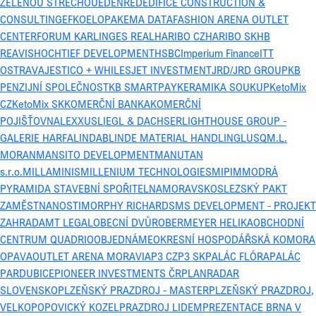
ZELENOU STŘECHOU
EDENRED
EDIFICE CONSTRUCTION &
CONSULTING
EFKO
ELOPAK
EMA DATA
FASHION ARENA OUTLET
CENTER
FORUM KARLIN
GES REAL
HARIBO CZ
HARIBO SK
HB
REAVIS
HOCHTIEF DEVELOPMENT
HSBC
Imperium Finance
ITT
OSTRAVA
JESTICO + WHILES
JET INVESTMENT
JRD/JRD GROUP
KB
PENZIJNÍ SPOLEČNOST
KB SMARTPAY
KERAMIKA SOUKUP
KetoMix
CZ
KetoMix SK
KOMERČNÍ BANKA
KOMERČNÍ
POJIŠŤOVNA
LEXXUS
LIEGL & DACHSER
LIGHTHOUSE GROUP -
GALERIE HARFA
LINDAB
LINDE MATERIAL HANDLING
LUSQ
M.L.
MORAN
MANSITO DEVELOPMENT
MANUTAN
s.r.o.
MILLAMINIS
MILLENIUM TECHNOLOGIES
MIPIM
MODRÁ
PYRAMIDA STAVEBNÍ SPOŘITELNA
MORAVSKOSLEZSKÝ PAKT
ZAMĚSTNANOSTI
MORPHY RICHARDS
MS DEVELOPMENT - PROJEKT
ZAHRADA
MT LEGAL
OBECNÍ DVŮR
OBERMEYER HELIKA
OBCHODNÍ
CENTRUM QUADRIO
OBJEDNÁME
OKRESNÍ HOSPODÁŘSKÁ KOMORA
OPAVA
OUTLET ARENA MORAVIA
P3 CZ
P3 SK
PALÁC FLÓRA
PALÁC
PARDUBICE
PIONEER INVESTMENTS ČR
PLANRADAR
SLOVENSKO
PLZEŇSKÝ PRAZDROJ - MASTER
PLZEŇSKÝ PRAZDROJ,
VELKOPOPOVICKÝ KOZEL
PRAZDROJ LIDEM
PREZENTACE BRNA V