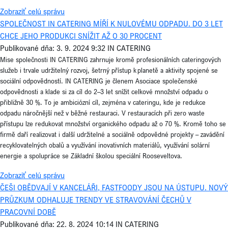
Zobraziť celú správu
SPOLEČNOST IN CATERING MÍŘÍ K NULOVÉMU ODPADU. DO 3 LET
CHCE JEHO PRODUKCI SNÍŽIT AŽ O 30 PROCENT
Publikované dňa: 3. 9. 2024 9:32
IN CATERING
Mise společnosti IN CATERING zahrnuje kromě profesionálních cateringových
služeb i trvale udržitelný rozvoj, šetrný přístup k planetě a aktivity spojené se
sociální odpovědností. IN CATERING je členem Asociace společenské
odpovědnosti a klade si za cíl do 2–3 let snížit celkové množství odpadu o
přibližně 30 %. To je ambiciózní cíl, zejména v cateringu, kde je redukce
odpadu náročnější než v běžné restauraci. V restauracích při zero waste
přístupu lze redukovat množství organického odpadu až o 70 %. Kromě toho se
firmě daří realizovat i další udržitelné a sociálně odpovědné projekty – zavádění
recyklovatelných obalů a využívání inovativních materiálů, využívání solární
energie a spolupráce se Základní školou speciální Rooseveltova.
Zobraziť celú správu
ČEŠI OBĚDVAJÍ V KANCELÁŘI, FASTFOODY JSOU NA ÚSTUPU. NOVÝ
PRŮZKUM ODHALUJE TRENDY VE STRAVOVÁNÍ ČECHŮ V
PRACOVNÍ DOBĚ
Publikované dňa: 22. 8. 2024 10:14
IN CATERING